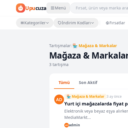
Upu
cuza
Menü
Kategoriler
İndirim Kodları
Fırsatlar
/
Tartışmalar
🏪 Mağaza & Markalar
Mağaza & Markala
3 tartışma
Tümü
Son Aktif
🏪 Mağaza & Markalar
3 ay önce
Yurt içi mağazalarda fiyat p
Elektronik veya beyaz eşya alırke
MediaMarkt...
admin