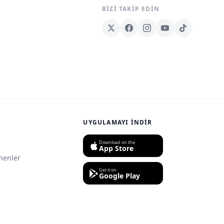
BIZI TAKIP EDIN
UYGULAMAYI İNDIR
Download on the
App Store
nenler
Get it on
Google Play