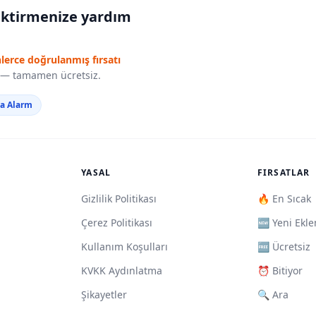
iktirmenize yardım
nlerce doğrulanmış fırsatı
r — tamamen ücretsiz.
da Alarm
YASAL
FIRSATLAR
Gizlilik Politikası
🔥 En Sıcak
Çerez Politikası
🆕 Yeni Ekle
Kullanım Koşulları
🆓 Ücretsiz
KVKK Aydınlatma
⏰ Bitiyor
Şikayetler
🔍 Ara