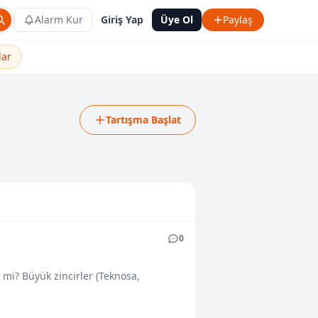
Alarm Kur
Giriş Yap
Üye Ol
Paylaş
lar
Tartışma Başlat
0
 mi? Büyük zincirler (Teknosa,