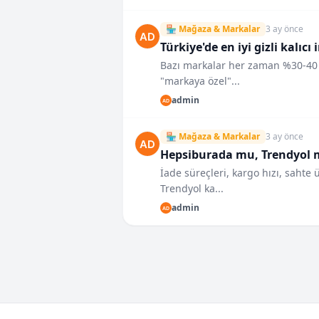
🏪 Mağaza & Markalar
3 ay önce
Türkiye'de en iyi gizli kalı
Bazı markalar her zaman %30-40 
"markaya özel"...
admin
🏪 Mağaza & Markalar
3 ay önce
Hepsiburada mu, Trendyol m
İade süreçleri, kargo hızı, sahte
Trendyol ka...
admin