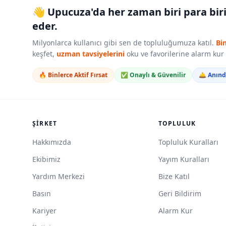
👋 Upucuza'da her zaman biri para bir
eder.
Milyonlarca kullanıcı gibi sen de topluluğumuza katıl.
Bi
keşfet,
uzman tavsiyelerini
oku ve favorilerine alarm ku
🔥 Binlerce Aktif Fırsat
✅ Onaylı & Güvenilir
🛎️ Anın
ŞIRKET
TOPLULUK
Hakkımızda
Topluluk Kuralları
Ekibimiz
Yayım Kuralları
Yardım Merkezi
Bize Katıl
Basın
Geri Bildirim
Kariyer
Alarm Kur