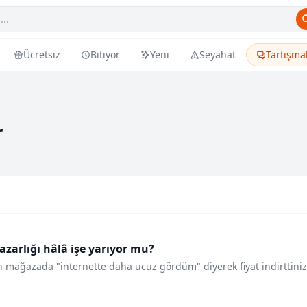
Ücretsiz
Bitiyor
Yeni
Seyahat
Tartışma
r
azarlığı hâlâ işe yarıyor mu?
n mağazada "internette daha ucuz gördüm" diyerek fiyat indirttiniz