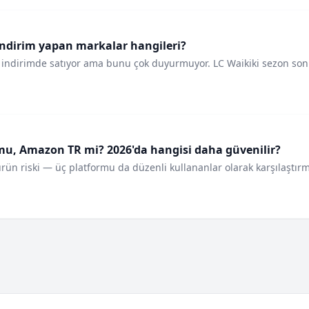
cı indirim yapan markalar hangileri?
indirimde satıyor ama bunu çok duyurmuyor. LC Waikiki sezon son
u, Amazon TR mi? 2026'da hangisi daha güvenilir?
 ürün riski — üç platformu da düzenli kullananlar olarak karşılaşt