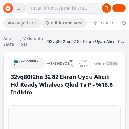
Kategoriler
İndirim Kodları
Fırsatlar
Ü
Ana
TV-Görüntü-
/
/
32vq80f2ha 32 82 Ekran Uydu Alicili Hd Ready Whale...
Sayfa
Ses
📺 TV-Görüntü-
👁
2 ay
TRENDYOL
·
·
admin
·
Bildir
Ses
181
önce
32vq80f2ha 32 82 Ekran Uydu Alicili
Hd Ready Whaleos Qled Tv P - %18.8
İndirim