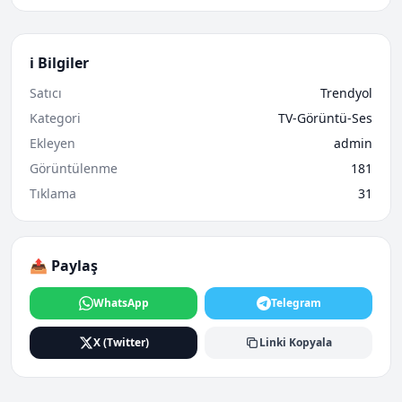
ℹ️ Bilgiler
Satıcı
Trendyol
Kategori
TV-Görüntü-Ses
Ekleyen
admin
Görüntülenme
181
Tıklama
31
📤 Paylaş
WhatsApp
Telegram
X (Twitter)
Linki Kopyala