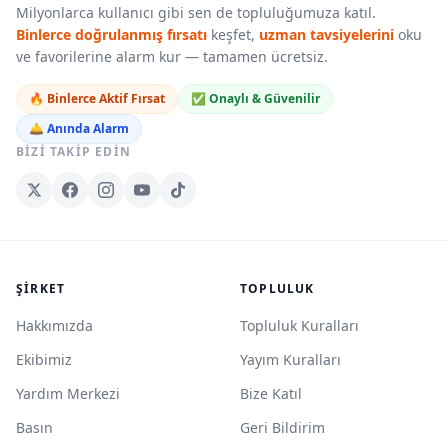
Milyonlarca kullanıcı gibi sen de topluluğumuza katıl.
Binlerce doğrulanmış fırsatı
keşfet,
uzman tavsiyelerini
oku
ve favorilerine alarm kur — tamamen ücretsiz.
🔥 Binlerce Aktif Fırsat
✅ Onaylı & Güvenilir
🛎️ Anında Alarm
BIZI TAKIP EDIN
ŞIRKET
TOPLULUK
Hakkımızda
Topluluk Kuralları
Ekibimiz
Yayım Kuralları
Yardım Merkezi
Bize Katıl
Basın
Geri Bildirim