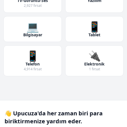
TV-Görüntü-Ses
Yazılım
2,927 fırsat
💻
📱
Bilgisayar
Tablet
📱
🔌
Telefon
Elektronik
4,914 fırsat
1 fırsat
👋 Upucuza'da her zaman biri para
biriktirmenize yardım eder.