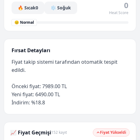
0
🔥 Sıcak
0
❄️ Soğuk
Heat Score
😐 Normal
Fırsat Detayları
Fiyat takip sistemi tarafından otomatik tespit
edildi.
Önceki fiyat: 7989.00 TL
Yeni fiyat: 6490.00 TL
İndirim: %18.8
📈 Fiyat Geçmişi
152 kayıt
Fiyat Yükseldi