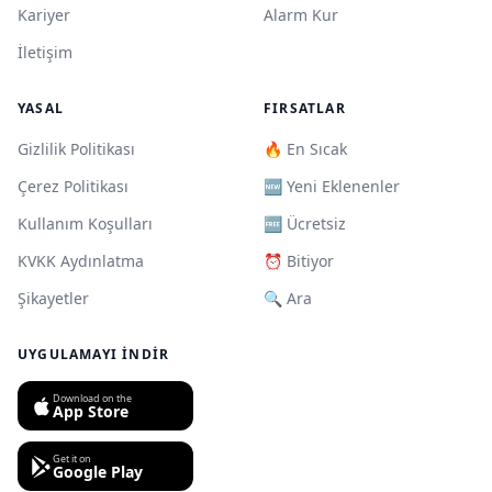
Kariyer
Alarm Kur
İletişim
YASAL
FIRSATLAR
Gizlilik Politikası
🔥 En Sıcak
Çerez Politikası
🆕 Yeni Eklenenler
Kullanım Koşulları
🆓 Ücretsiz
KVKK Aydınlatma
⏰ Bitiyor
Şikayetler
🔍 Ara
UYGULAMAYI İNDIR
Download on the
App Store
Get it on
Google Play