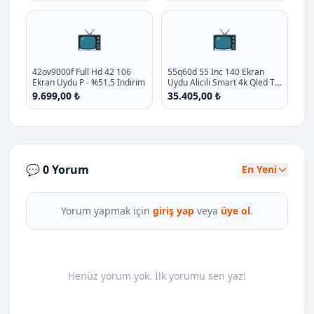
📺
📺
42ov9000f Full Hd 42 106
55q60d 55 Inc 140 Ekran
Ekran Uydu P - %51.5 İndirim
Uydu Alicili Smart 4k Qled Tv
2024 P - %19.5 İndirim
9.699,00 ₺
35.405,00 ₺
💬 0 Yorum
En Yeni
Yorum yapmak için
giriş yap
veya
üye ol
.
Henüz yorum yok. İlk yorumu sen yaz!