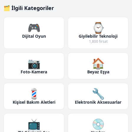
🗂️ İlgili Kategoriler
🎮
⌚
Dijital Oyun
Giyilebilir Teknoloji
1,800 fırsat
📷
🏠
Foto-Kamera
Beyaz Eşya
💈
🔧
Kişisel Bakım Aletleri
Elektronik Aksesuarlar
📺
💿