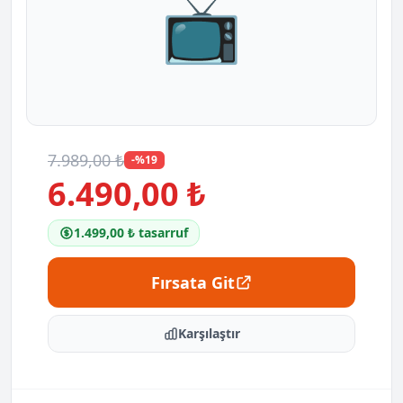
📺
7.989,00 ₺
-%19
6.490,00 ₺
1.499,00 ₺ tasarruf
Fırsata Git
Karşılaştır