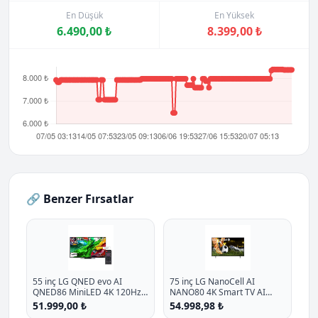
En Düşük
En Yüksek
6.490,00 ₺
8.399,00 ₺
🔗 Benzer Fırsatlar
55 inç LG QNED evo AI
75 inç LG NanoCell AI
QNED86 MiniLED 4K 120Hz
NANO80 4K Smart TV AI
Smart TV AI Sihirli Kumanda
Sihirli Kumanda HDR10
51.999,00 ₺
54.998,98 ₺
webOS25 2025
webOS25 2025