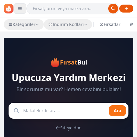
Kategoriler
İndirim Kodları
Fırsatlar
Ü
Fırsat
Bul
Upucuza Yardım Merkezi
Bir sorunuz mu var? Hemen cevabını bulalım!
Ara
Siteye dön