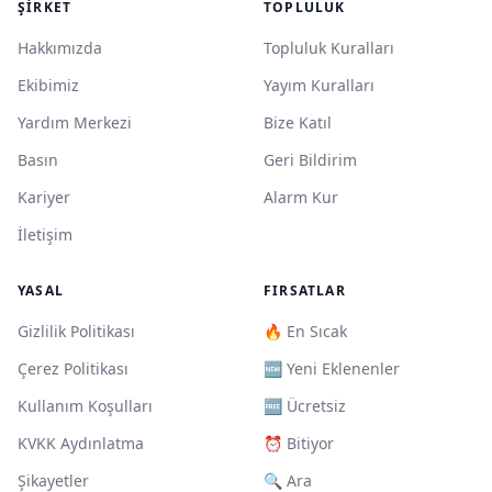
ŞIRKET
TOPLULUK
Hakkımızda
Topluluk Kuralları
Ekibimiz
Yayım Kuralları
Yardım Merkezi
Bize Katıl
Basın
Geri Bildirim
Kariyer
Alarm Kur
İletişim
YASAL
FIRSATLAR
Gizlilik Politikası
🔥 En Sıcak
Çerez Politikası
🆕 Yeni Eklenenler
Kullanım Koşulları
🆓 Ücretsiz
KVKK Aydınlatma
⏰ Bitiyor
Şikayetler
🔍 Ara