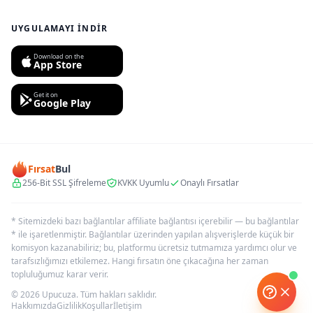
UYGULAMAYI İNDIR
Download on the
App Store
Get it on
Google Play
Fırsat
Bul
256-Bit SSL Şifreleme
KVKK Uyumlu
Onaylı Fırsatlar
* Sitemizdeki bazı bağlantılar affiliate bağlantısı içerebilir — bu bağlantılar
* ile işaretlenmiştir. Bağlantılar üzerinden yapılan alışverişlerde küçük bir
komisyon kazanabiliriz; bu, platformu ücretsiz tutmamıza yardımcı olur ve
tarafsızlığımızı etkilemez. Hangi fırsatın öne çıkacağına her zaman
topluluğumuz karar verir.
© 2026 Upucuza. Tüm hakları saklıdır.
Hakkımızda
Gizlilik
Koşullar
İletişim