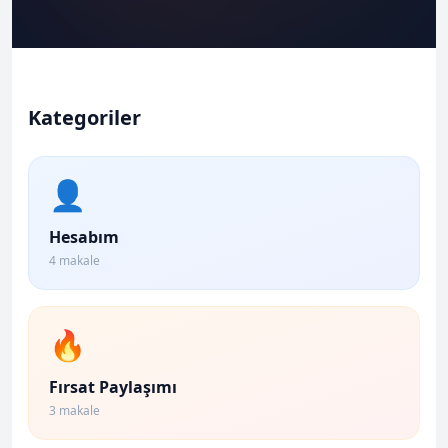
Kategoriler
👤
Hesabım
4 makale
🔥
Fırsat Paylaşımı
3 makale