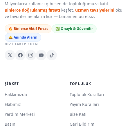
Milyonlarca kullanıcı gibi sen de topluluğumuza katıl.
Binlerce doğrulanmış fırsatı
keşfet,
uzman tavsiyelerini
oku
ve favorilerine alarm kur — tamamen ücretsiz.
🔥 Binlerce Aktif Fırsat
✅ Onaylı & Güvenilir
🛎️ Anında Alarm
BIZI TAKIP EDIN
ŞIRKET
TOPLULUK
Hakkımızda
Topluluk Kuralları
Ekibimiz
Yayım Kuralları
Yardım Merkezi
Bize Katıl
Basın
Geri Bildirim