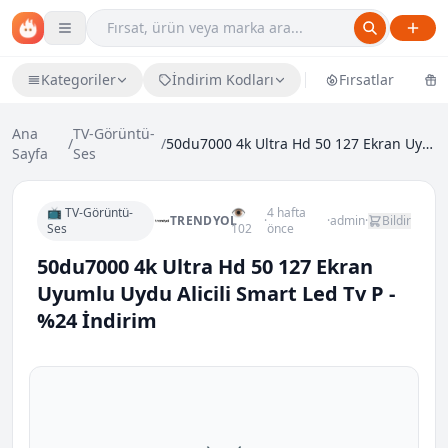
Kategoriler
İndirim Kodları
Fırsatlar
Ü
Ana
TV-Görüntü-
/
/
50du7000 4k Ultra Hd 50 127 Ekran Uyumlu Uydu Alic...
Sayfa
Ses
📺 TV-Görüntü-
👁
4 hafta
TRENDYOL
·
·
admin
·
Bildir
Ses
102
önce
50du7000 4k Ultra Hd 50 127 Ekran
Uyumlu Uydu Alicili Smart Led Tv P -
%24 İndirim