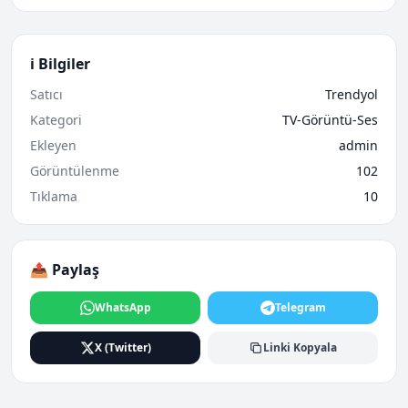
ℹ️ Bilgiler
Satıcı
Trendyol
Kategori
TV-Görüntü-Ses
Ekleyen
admin
Görüntülenme
102
Tıklama
10
📤 Paylaş
WhatsApp
Telegram
X (Twitter)
Linki Kopyala