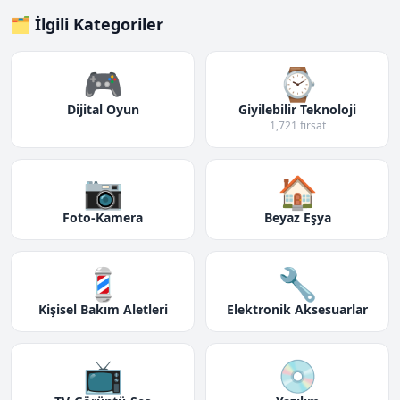
🗂️ İlgili Kategoriler
🎮
⌚
Dijital Oyun
Giyilebilir Teknoloji
1,721 fırsat
📷
🏠
Foto-Kamera
Beyaz Eşya
💈
🔧
Kişisel Bakım Aletleri
Elektronik Aksesuarlar
📺
💿