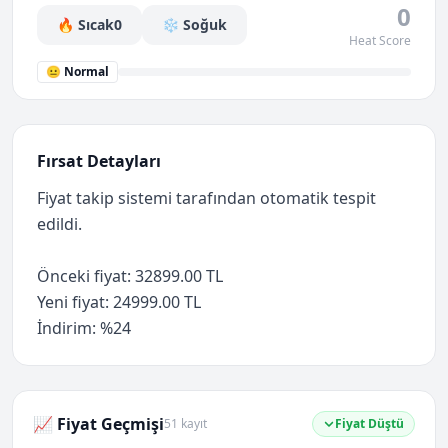
0
🔥 Sıcak
0
❄️ Soğuk
Heat Score
😐 Normal
Fırsat Detayları
Fiyat takip sistemi tarafından otomatik tespit
edildi.
Önceki fiyat: 32899.00 TL
Yeni fiyat: 24999.00 TL
İndirim: %24
📈 Fiyat Geçmişi
51 kayıt
Fiyat Düştü