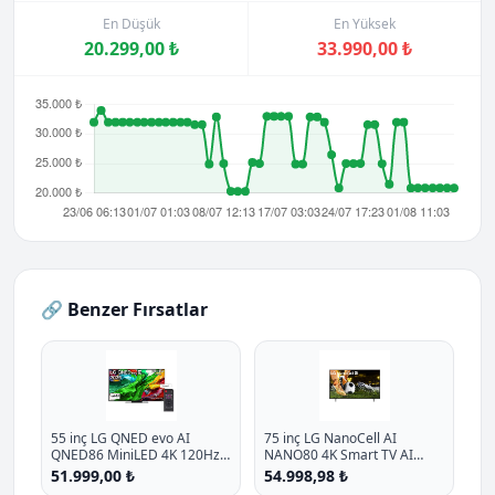
En Düşük
En Yüksek
20.299,00 ₺
33.990,00 ₺
🔗 Benzer Fırsatlar
55 inç LG QNED evo AI
75 inç LG NanoCell AI
QNED86 MiniLED 4K 120Hz
NANO80 4K Smart TV AI
Smart TV AI Sihirli Kumanda
Sihirli Kumanda HDR10
51.999,00 ₺
54.998,98 ₺
webOS25 2025
webOS25 2025