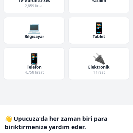
TV-Görüntü-Ses
Yazılım
2,859 fırsat
💻
📱
Bilgisayar
Tablet
📱
🔌
Telefon
Elektronik
4,758 fırsat
1 fırsat
👋 Upucuza'da her zaman biri para
biriktirmenize yardım eder.