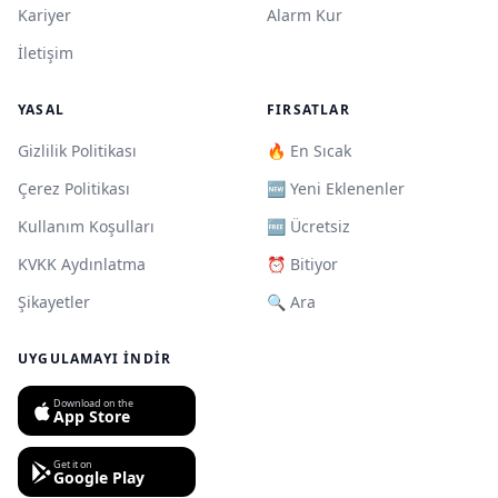
Kariyer
Alarm Kur
İletişim
YASAL
FIRSATLAR
Gizlilik Politikası
🔥 En Sıcak
Çerez Politikası
🆕 Yeni Eklenenler
Kullanım Koşulları
🆓 Ücretsiz
KVKK Aydınlatma
⏰ Bitiyor
Şikayetler
🔍 Ara
UYGULAMAYI İNDIR
Download on the
App Store
Get it on
Google Play