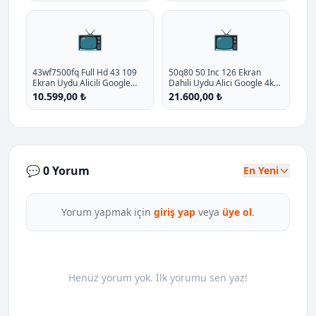
📺
📺
43wf7500fq Full Hd 43 109
50q80 50 Inc 126 Ekran
Ekran Uydu Alicili Google
Dahili Uydu Alici Google 4k
Smart Qled Tv P - %20.9
Ulra Hd Qled Tv P - %10
10.599,00 ₺
21.600,00 ₺
İndirim
İndirim
💬 0 Yorum
En Yeni
Yorum yapmak için
giriş yap
veya
üye ol
.
Henüz yorum yok. İlk yorumu sen yaz!