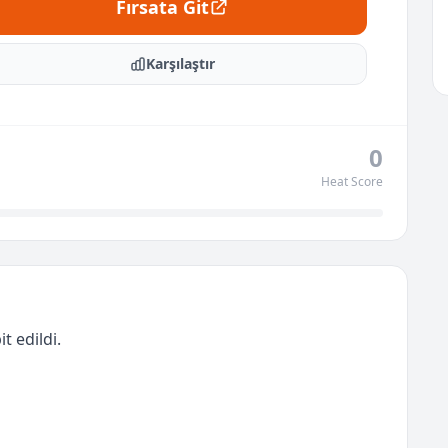
Fırsata Git
Karşılaştır
0
Heat Score
t edildi.