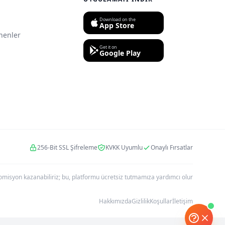
Download on the
App Store
nenler
Get it on
Google Play
256-Bit SSL Şifreleme
KVKK Uyumlu
Onaylı Fırsatlar
r komisyon kazanabiliriz; bu, platformu ücretsiz tutmamıza yardımcı olur
Hakkımızda
Gizlilik
Koşullar
İletişim