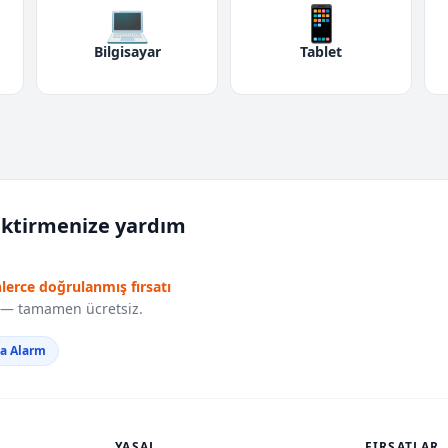
💻
📱
Bilgisayar
Tablet
iktirmenize yardım
nlerce doğrulanmış fırsatı
r — tamamen ücretsiz.
da Alarm
YASAL
FIRSATLAR