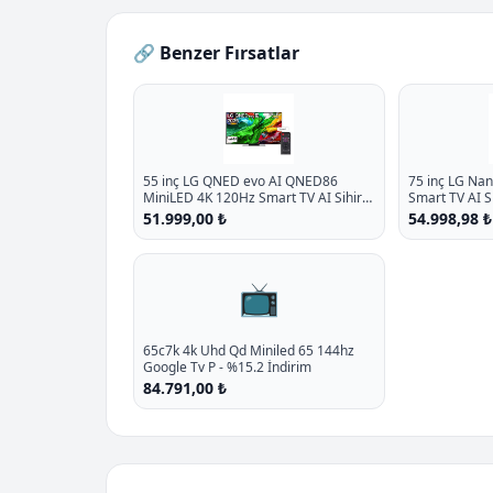
🔗 Benzer Fırsatlar
55 inç LG QNED evo AI QNED86
75 inç LG Na
MiniLED 4K 120Hz Smart TV AI Sihirli
Smart TV AI 
Kumanda webOS25 2025
webOS25 202
51.999,00 ₺
54.998,98 ₺
📺
65c7k 4k Uhd Qd Miniled 65 144hz
Google Tv P - %15.2 İndirim
84.791,00 ₺