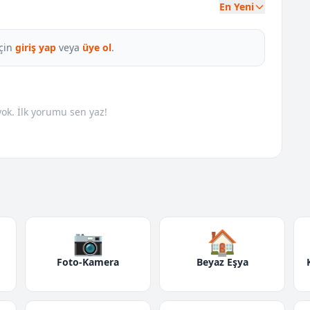
En Yeni
çin
giriş yap
veya
üye ol
.
k. İlk yorumu sen yaz!
📷
🏠
Foto-Kamera
Beyaz Eşya