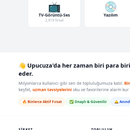
📺
💿
TV-Görüntü-Ses
Yazılım
2,919 fırsat
👋 Upucuza'da her zaman biri para bir
eder.
Milyonlarca kullanıcı gibi sen de topluluğumuza katıl.
Bi
keşfet,
uzman tavsiyelerini
oku ve favorilerine alarm ku
🔥 Binlerce Aktif Fırsat
✅ Onaylı & Güvenilir
🛎️ Anın
ŞIRKET
TOPLULUK