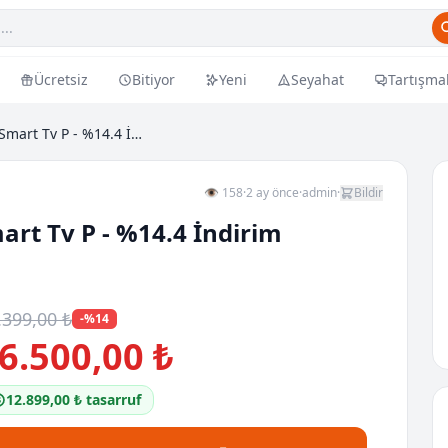
Ücretsiz
Bitiyor
Yeni
Seyahat
Tartışma
55 Oled S90f 4k Vision Ai Smart Tv P - %14.4 İndir...
👁 158
·
2 ay önce
·
admin
·
Bildir
mart Tv P - %14.4 İndirim
.399,00 ₺
-%14
6.500,00 ₺
12.899,00 ₺ tasarruf