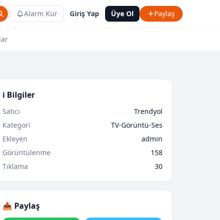
Alarm Kur
Giriş Yap
Üye Ol
Paylaş
lar
ℹ️ Bilgiler
Satıcı
Trendyol
Kategori
TV-Görüntü-Ses
Ekleyen
admin
Görüntülenme
158
Tıklama
30
📤 Paylaş