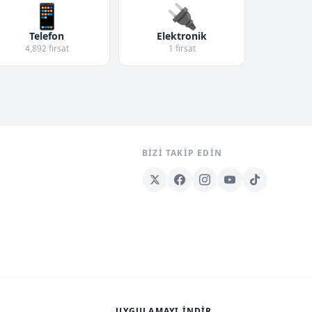
📱
🔌
Telefon
Elektronik
4,892 fırsat
1 fırsat
BIZI TAKIP EDIN
UYGULAMAYI İNDIR