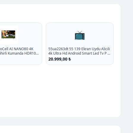
📺
noCell AI NANO80 4K
55ua2263dt 55 139 Ekran Uydu Alicili
Sihirli Kumanda HDR10
4k Ultra Hd Android Smart Led Tv P -
5
%19.2 İndirim
20.999,00 ₺