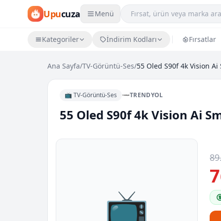
Upu
cuza
Menü
Kategoriler
İndirim Kodları
Fırsatlar
Ana Sayfa
/
TV-Görüntü-Ses
/
📺 TV-Görüntü-Ses
TRENDYOL
55 Oled S90f 4k Vision Ai S
89
7
📺