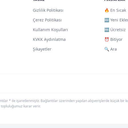
Gizlilik Politikası
🔥 En Sıcak
Çerez Politikası
🆕 Yeni Ekle
Kullanım Koşulları
🆓 Ücretsiz
KVKK Aydınlatma
⏰ Bitiyor
Şikayetler
🔍 Ara
antılar * ile işaretlenmiştir. Bağlantılar üzerinden yapılan alışverişlerde küçük bi
 topluluğumuz karar verir.