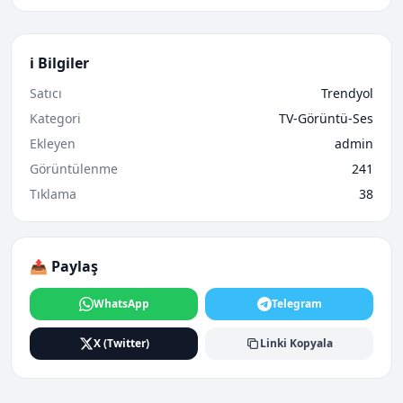
ℹ️ Bilgiler
Satıcı
Trendyol
Kategori
TV-Görüntü-Ses
Ekleyen
admin
Görüntülenme
241
Tıklama
38
📤 Paylaş
WhatsApp
Telegram
X (Twitter)
Linki Kopyala