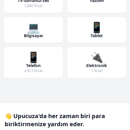
TV-Görüntü-Ses
Yazılım
2,880 fırsat
💻
📱
Bilgisayar
Tablet
📱
🔌
Telefon
Elektronik
4,823 fırsat
1 fırsat
👋 Upucuza'da her zaman biri para
biriktirmenize yardım eder.