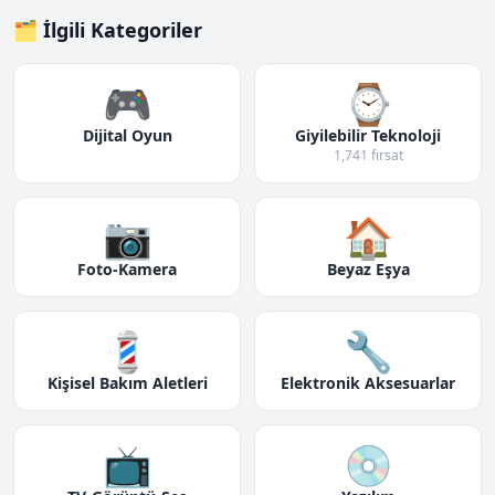
🗂️ İlgili Kategoriler
🎮
⌚
Dijital Oyun
Giyilebilir Teknoloji
1,741 fırsat
📷
🏠
Foto-Kamera
Beyaz Eşya
💈
🔧
Kişisel Bakım Aletleri
Elektronik Aksesuarlar
📺
💿