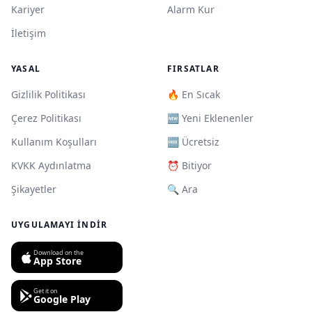
Kariyer
Alarm Kur
İletişim
YASAL
FIRSATLAR
Gizlilik Politikası
🔥 En Sıcak
Çerez Politikası
🆕 Yeni Eklenenler
Kullanım Koşulları
🆓 Ücretsiz
KVKK Aydınlatma
⏰ Bitiyor
Şikayetler
🔍 Ara
UYGULAMAYI İNDIR
Download on the
App Store
Get it on
Google Play