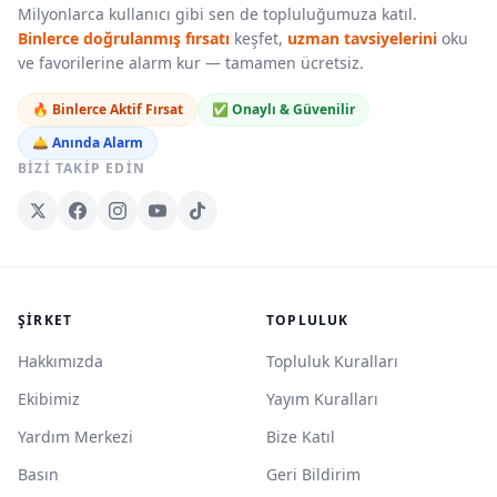
Milyonlarca kullanıcı gibi sen de topluluğumuza katıl.
Binlerce doğrulanmış fırsatı
keşfet,
uzman tavsiyelerini
oku
ve favorilerine alarm kur — tamamen ücretsiz.
🔥 Binlerce Aktif Fırsat
✅ Onaylı & Güvenilir
🛎️ Anında Alarm
BIZI TAKIP EDIN
ŞIRKET
TOPLULUK
Hakkımızda
Topluluk Kuralları
Ekibimiz
Yayım Kuralları
Yardım Merkezi
Bize Katıl
Basın
Geri Bildirim