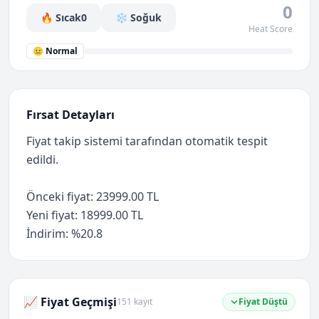
0
🔥 Sıcak
0
❄️ Soğuk
Heat Score
😐 Normal
Fırsat Detayları
Fiyat takip sistemi tarafından otomatik tespit
edildi.
Önceki fiyat: 23999.00 TL
Yeni fiyat: 18999.00 TL
İndirim: %20.8
📈 Fiyat Geçmişi
151 kayıt
Fiyat Düştü