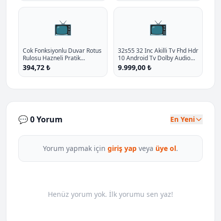
📺
📺
Cok Fonksiyonlu Duvar Rotus
32s55 32 Inc Akilli Tv Fhd Hdr
Rulosu Hazneli Pratik
10 Android Tv Dolby Audio
Boyama Aleti P - %20.3
2026 Model P - %31.5 İndirim
394,72 ₺
9.999,00 ₺
İndirim
💬 0 Yorum
En Yeni
Yorum yapmak için
giriş yap
veya
üye ol
.
Henüz yorum yok. İlk yorumu sen yaz!