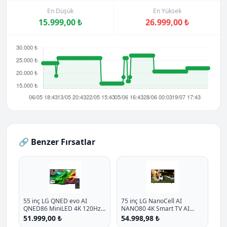
En Düşük
En Yüksek
15.999,00 ₺
26.999,00 ₺
🔗 Benzer Fırsatlar
55 inç LG QNED evo AI
75 inç LG NanoCell AI
QNED86 MiniLED 4K 120Hz
NANO80 4K Smart TV AI
Smart TV AI Sihirli Kumanda
Sihirli Kumanda HDR10
51.999,00 ₺
54.998,98 ₺
webOS25 2025
webOS25 2025