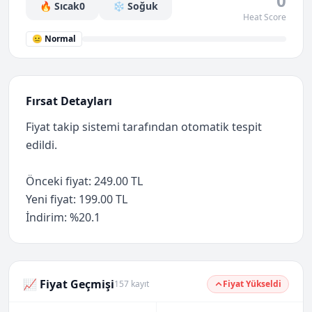
0
🔥 Sıcak
0
❄️ Soğuk
Heat Score
😐 Normal
Fırsat Detayları
Fiyat takip sistemi tarafından otomatik tespit
edildi.
Önceki fiyat: 249.00 TL
Yeni fiyat: 199.00 TL
İndirim: %20.1
📈 Fiyat Geçmişi
157 kayıt
Fiyat Yükseldi