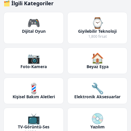
🗂️ İlgili Kategoriler
🎮
⌚
Dijital Oyun
Giyilebilir Teknoloji
1,800 fırsat
📷
🏠
Foto-Kamera
Beyaz Eşya
💈
🔧
Kişisel Bakım Aletleri
Elektronik Aksesuarlar
📺
💿
TV-Görüntü-Ses
Yazılım