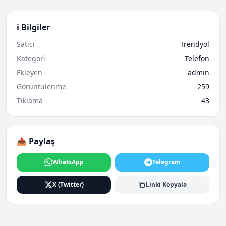
ℹ️ Bilgiler
Satıcı
Trendyol
Kategori
Telefon
Ekleyen
admin
Görüntülenme
259
Tıklama
43
📤 Paylaş
WhatsApp
Telegram
X (Twitter)
Linki Kopyala