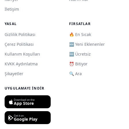
İletişim
YASAL
FIRSATLAR
Gizlilik Politikası
🔥 En Sıcak
Çerez Politikası
🆕 Yeni Eklenenler
Kullanım Koşulları
🆓 Ücretsiz
KVKK Aydınlatma
⏰ Bitiyor
Şikayetler
🔍 Ara
UYGULAMAYI İNDIR
Download on the
App Store
Get it on
Google Play