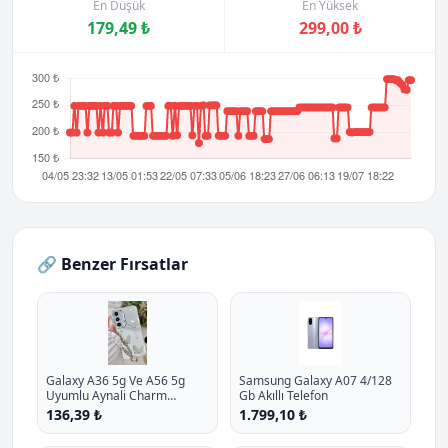
En Düşük
En Yüksek
179,49 ₺
299,00 ₺
🔗 Benzer Fırsatlar
Galaxy A36 5g Ve A56 5g
Samsung Galaxy A07 4/128
Uyumlu Aynali Charm
Gb Akıllı Telefon
Kelebek Oyuncakli Esnek
136,39 ₺
1.799,10 ₺
Silikon Kilif P - %10.9 İndirim