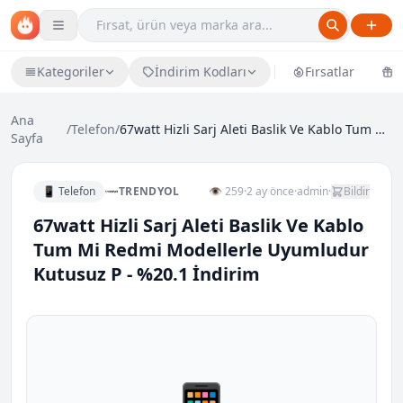
Kategoriler
İndirim Kodları
Fırsatlar
Ü
Ana
/
Telefon
/
67watt Hizli Sarj Aleti Baslik Ve Kablo Tum Mi Red...
Sayfa
📱 Telefon
TRENDYOL
👁 259
·
2 ay önce
·
admin
·
Bildir
67watt Hizli Sarj Aleti Baslik Ve Kablo
Tum Mi Redmi Modellerle Uyumludur
Kutusuz P - %20.1 İndirim