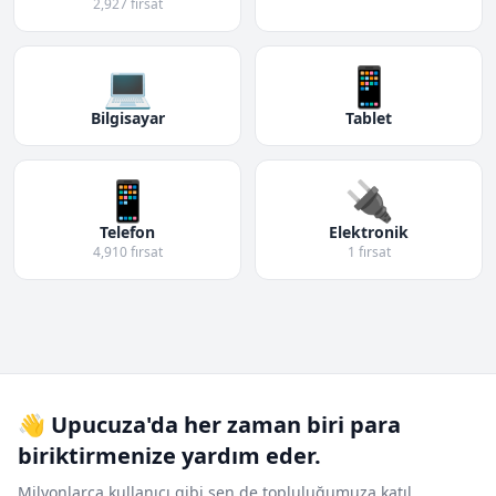
2,927 fırsat
💻
📱
Bilgisayar
Tablet
📱
🔌
Telefon
Elektronik
4,910 fırsat
1 fırsat
👋 Upucuza'da her zaman biri para
biriktirmenize yardım eder.
Milyonlarca kullanıcı gibi sen de topluluğumuza katıl.