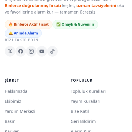
Binlerce doğrulanmış fırsatı
keşfet,
uzman tavsiyelerini
oku
ve favorilerine alarm kur — tamamen ücretsiz.
🔥 Binlerce Aktif Fırsat
✅ Onaylı & Güvenilir
🛎️ Anında Alarm
BIZI TAKIP EDIN
ŞIRKET
TOPLULUK
Hakkımızda
Topluluk Kuralları
Ekibimiz
Yayım Kuralları
Yardım Merkezi
Bize Katıl
Basın
Geri Bildirim
Kariyer
Alarm Kur