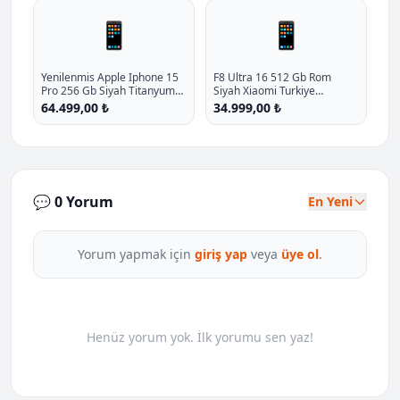
📱
📱
Yenilenmis Apple Iphone 15
F8 Ultra 16 512 Gb Rom
Pro 256 Gb Siyah Titanyum
Siyah Xiaomi Turkiye
Cep Telefonu 12 Ay Garantili
Garantili P - %39.7 İndirim
64.499,00 ₺
34.999,00 ₺
A Kalite P - %10.3 İndirim
💬 0 Yorum
En Yeni
Yorum yapmak için
giriş yap
veya
üye ol
.
Henüz yorum yok. İlk yorumu sen yaz!