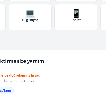
💻
📱
Bilgisayar
Tablet
iktirmenize yardım
nlerce doğrulanmış fırsatı
r — tamamen ücretsiz.
da Alarm