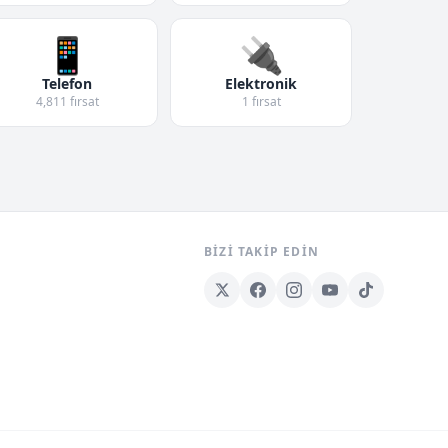
📱
🔌
Telefon
Elektronik
4,811 fırsat
1 fırsat
BIZI TAKIP EDIN