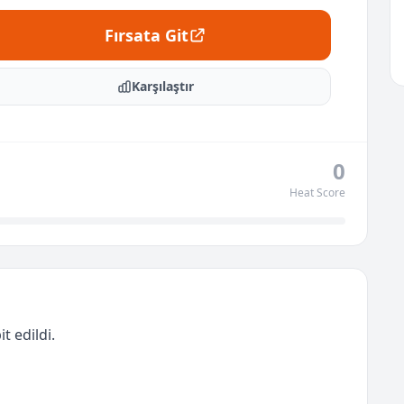
Fırsata Git
Karşılaştır
0
Heat Score
t edildi.