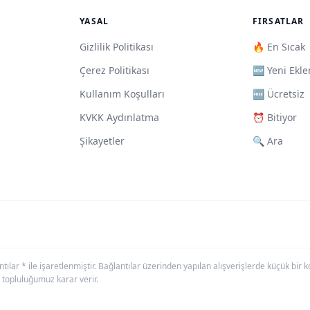
YASAL
FIRSATLAR
Gizlilik Politikası
🔥 En Sıcak
Çerez Politikası
🆕 Yeni Ekle
Kullanım Koşulları
🆓 Ücretsiz
KVKK Aydınlatma
⏰ Bitiyor
Şikayetler
🔍 Ara
antılar * ile işaretlenmiştir. Bağlantılar üzerinden yapılan alışverişlerde küçük bi
 topluluğumuz karar verir.