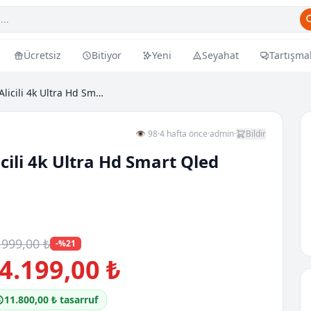
Ücretsiz
Bitiyor
Yeni
Seyahat
Tartışma
75t6c 75 190 Ekran Uydu Alicili 4k Ultra Hd Smart...
👁 98
·
4 hafta önce
·
admin
·
Bildir
cili 4k Ultra Hd Smart Qled
.999,00 ₺
-%21
4.199,00 ₺
11.800,00 ₺ tasarruf