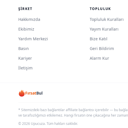
ŞIRKET
TOPLULUK
Hakkımızda
Topluluk Kuralları
Ekibimiz
Yayım Kuralları
Yardım Merkezi
Bize Katıl
Basın
Geri Bildirim
Kariyer
Alarm Kur
İletişim
Fırsat
Bul
* Sitemizdeki bazı bağlantılar affiliate bağlantısı içerebilir — bu bağl
ve tarafsızlığımızı etkilemez. Hangi fırsatın öne çıkacağına her zaman
© 2026 Upucuza. Tüm hakları saklıdır.