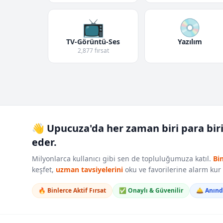
📺
💿
TV-Görüntü-Ses
Yazılım
2,877 fırsat
👋 Upucuza'da her zaman biri para bir
eder.
Milyonlarca kullanıcı gibi sen de topluluğumuza katıl.
Bi
keşfet,
uzman tavsiyelerini
oku ve favorilerine alarm ku
🔥 Binlerce Aktif Fırsat
✅ Onaylı & Güvenilir
🛎️ Anın