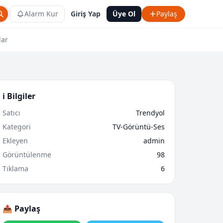
Alarm Kur
Giriş Yap
Üye Ol
Paylaş
lar
ℹ️ Bilgiler
Satıcı
Trendyol
Kategori
TV-Görüntü-Ses
Ekleyen
admin
Görüntülenme
98
Tıklama
6
📤 Paylaş