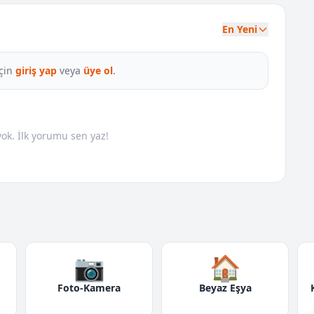
En Yeni
çin
giriş yap
veya
üye ol
.
k. İlk yorumu sen yaz!
📷
🏠
Foto-Kamera
Beyaz Eşya