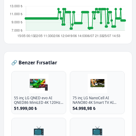
🔗 Benzer Fırsatlar
55 inç LG QNED evo AI
75 inç LG NanoCell AI
QNED86 MiniLED 4K 120Hz
NANO80 4K Smart TV AI
Smart TV AI Sihirli Kumanda
Sihirli Kumanda HDR10
51.999,00 ₺
54.998,98 ₺
webOS25 2025
webOS25 2025
📺
📺