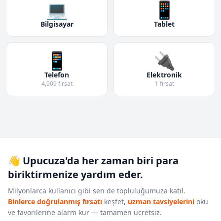
💻
📱
Bilgisayar
Tablet
📱
🔌
Telefon
Elektronik
4,909 fırsat
1 fırsat
👋 Upucuza'da her zaman biri para
biriktirmenize yardım eder.
Milyonlarca kullanıcı gibi sen de topluluğumuza katıl.
Binlerce doğrulanmış fırsatı
keşfet,
uzman tavsiyelerini
oku
ve favorilerine alarm kur — tamamen ücretsiz.