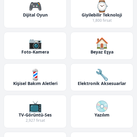
🎮
⌚
Dijital Oyun
Giyilebilir Teknoloji
1,800 fırsat
📷
🏠
Foto-Kamera
Beyaz Eşya
💈
🔧
Kişisel Bakım Aletleri
Elektronik Aksesuarlar
📺
💿
TV-Görüntü-Ses
Yazılım
2,927 fırsat