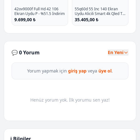
42ov9000f Full Hd 42 106
55q60d 55 Inc 140 Ekran
Ekran Uydu P - %51.5 İndirim
Uydu Alicili Smart 4k Qled Tv
2024 P - %19.5 İndirim
9.699,00 ₺
35.405,00 ₺
💬 0 Yorum
En Yeni
Yorum yapmak için
giriş yap
veya
üye ol
.
Henüz yorum yok. İlk yorumu sen yaz!
ℹ️ Bilgiler