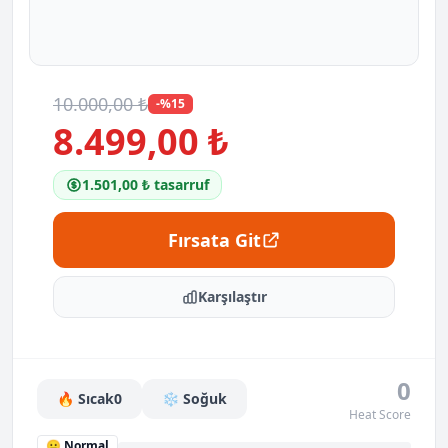
10.000,00 ₺
-%15
8.499,00 ₺
1.501,00 ₺ tasarruf
Fırsata Git
Karşılaştır
0
🔥 Sıcak
0
❄️ Soğuk
Heat Score
😐 Normal