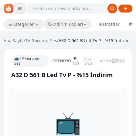
Kategoriler
İndirim Kodları
Fırsatlar
Ü
Ana Sayfa
/
TV-Görüntü-Ses
/
A32 D 561 B Led Tv P - %15 İndirim
📺 TV-Görüntü-
👁
2 ay
TRENDYOL
·
·
admin
·
Bildir
Ses
160
önce
A32 D 561 B Led Tv P - %15 İndirim
📺