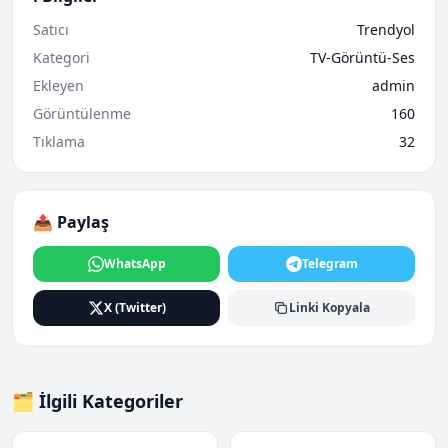
Satıcı
Trendyol
Kategori
TV-Görüntü-Ses
Ekleyen
admin
Görüntülenme
160
Tıklama
32
📤 Paylaş
WhatsApp
Telegram
X (Twitter)
Linki Kopyala
🗂️ İlgili Kategoriler