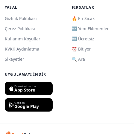
YASAL
FIRSATLAR
Gizlilik Politikası
🔥 En Sıcak
Çerez Politikası
🆕 Yeni Eklenenler
Kullanım Koşulları
🆓 Ücretsiz
KVKK Aydınlatma
⏰ Bitiyor
Şikayetler
🔍 Ara
UYGULAMAYI İNDIR
Download on the
App Store
Get it on
Google Play