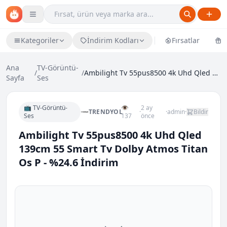
Kategoriler
İndirim Kodları
Fırsatlar
Ü
Ana
TV-Görüntü-
/
/
Ambilight Tv 55pus8500 4k Uhd Qled 139cm 55 Smart...
Sayfa
Ses
📺 TV-Görüntü-
👁
2 ay
TRENDYOL
·
·
admin
·
Bildir
Ses
137
önce
Ambilight Tv 55pus8500 4k Uhd Qled
139cm 55 Smart Tv Dolby Atmos Titan
Os P - %24.6 İndirim