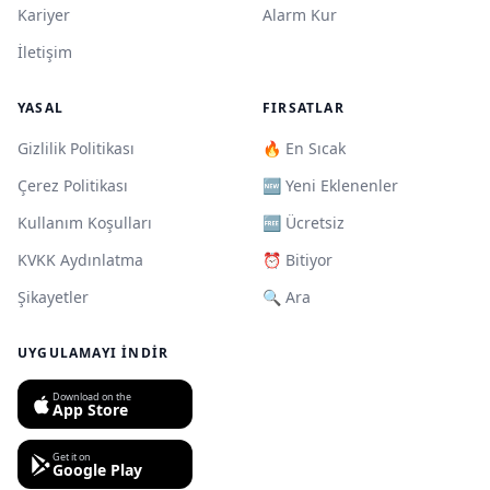
Kariyer
Alarm Kur
İletişim
YASAL
FIRSATLAR
Gizlilik Politikası
🔥 En Sıcak
Çerez Politikası
🆕 Yeni Eklenenler
Kullanım Koşulları
🆓 Ücretsiz
KVKK Aydınlatma
⏰ Bitiyor
Şikayetler
🔍 Ara
UYGULAMAYI İNDIR
Download on the
App Store
Get it on
Google Play