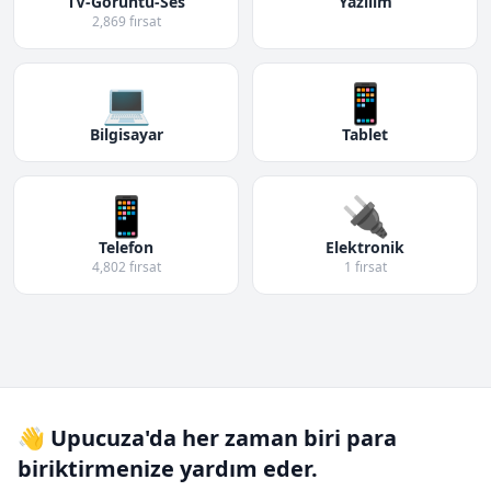
TV-Görüntü-Ses
Yazılım
2,869 fırsat
💻
📱
Bilgisayar
Tablet
📱
🔌
Telefon
Elektronik
4,802 fırsat
1 fırsat
👋 Upucuza'da her zaman biri para
biriktirmenize yardım eder.