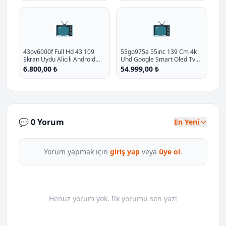
📺
📺
43ov6000f Full Hd 43 109
55go975a 55inc 139 Cm 4k
Ekran Uydu Alicili Android
Uhd Google Smart Oled Tv
Smart Led Tv P - %12.8
Uydu Alicili P - %38.9 İndirim
6.800,00 ₺
54.999,00 ₺
İndirim
💬 0 Yorum
En Yeni
Yorum yapmak için
giriş yap
veya
üye ol
.
Henüz yorum yok. İlk yorumu sen yaz!