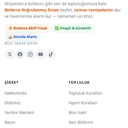
Milyonlarca kullanıcı gibi sen de topluluğumuza katıl.
Binlerce doğrulanmış fırsatı
keşfet,
uzman tavsiyelerini
oku
ve favorilerine alarm kur — tamamen ücretsiz.
🔥 Binlerce Aktif Fırsat
✅ Onaylı & Güvenilir
🛎️ Anında Alarm
BIZI TAKIP EDIN
ŞIRKET
TOPLULUK
Hakkımızda
Topluluk Kuralları
Ekibimiz
Yayım Kuralları
Yardım Merkezi
Bize Katıl
Basın
Geri Bildirim