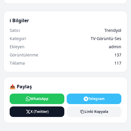
ℹ️ Bilgiler
Satıcı
Trendyol
Kategori
TV-Görüntü-Ses
Ekleyen
admin
Görüntülenme
137
Tıklama
117
📤 Paylaş
WhatsApp
Telegram
X (Twitter)
Linki Kopyala