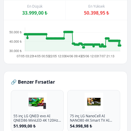
En Düşük
En Yüksek
33.999,00 ₺
50.398,95 ₺
🔗 Benzer Fırsatlar
55 inç LG QNED evo AI
75 inç LG NanoCell AI
QNED86 MiniLED 4K 120Hz
NANO80 4K Smart TV AI
Smart TV AI Sihirli Kumanda
Sihirli Kumanda HDR10
51.999,00 ₺
54.998,98 ₺
webOS25 2025
webOS25 2025