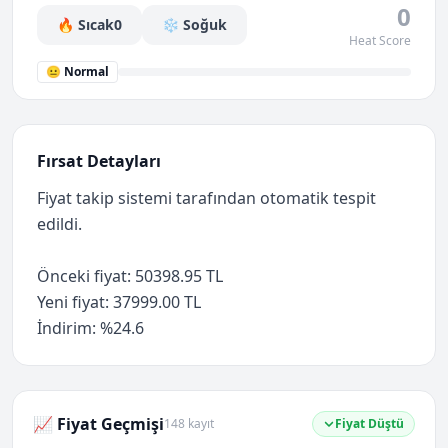
0
🔥 Sıcak
0
❄️ Soğuk
Heat Score
😐 Normal
Fırsat Detayları
Fiyat takip sistemi tarafından otomatik tespit
edildi.
Önceki fiyat: 50398.95 TL
Yeni fiyat: 37999.00 TL
İndirim: %24.6
📈 Fiyat Geçmişi
148 kayıt
Fiyat Düştü