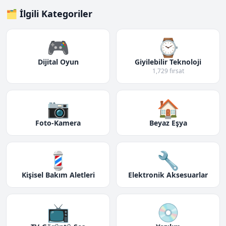
🗂️ İlgili Kategoriler
🎮
⌚
Dijital Oyun
Giyilebilir Teknoloji
1,729 fırsat
📷
🏠
Foto-Kamera
Beyaz Eşya
💈
🔧
Kişisel Bakım Aletleri
Elektronik Aksesuarlar
📺
💿