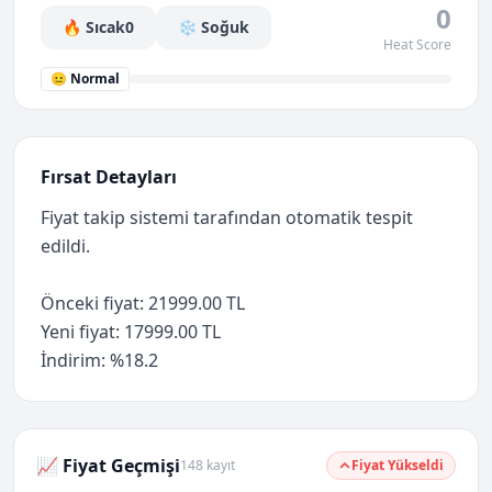
0
🔥 Sıcak
0
❄️ Soğuk
Heat Score
😐 Normal
Fırsat Detayları
Fiyat takip sistemi tarafından otomatik tespit
edildi.
Önceki fiyat: 21999.00 TL
Yeni fiyat: 17999.00 TL
İndirim: %18.2
📈 Fiyat Geçmişi
148 kayıt
Fiyat Yükseldi