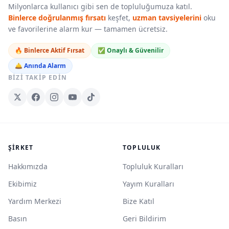
Milyonlarca kullanıcı gibi sen de topluluğumuza katıl.
Binlerce doğrulanmış fırsatı
keşfet,
uzman tavsiyelerini
oku
ve favorilerine alarm kur — tamamen ücretsiz.
🔥 Binlerce Aktif Fırsat
✅ Onaylı & Güvenilir
🛎️ Anında Alarm
BIZI TAKIP EDIN
ŞIRKET
TOPLULUK
Hakkımızda
Topluluk Kuralları
Ekibimiz
Yayım Kuralları
Yardım Merkezi
Bize Katıl
Basın
Geri Bildirim