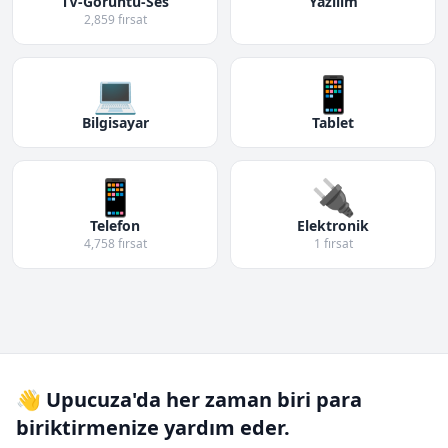
TV-Görüntü-Ses
Yazılım
2,859 fırsat
💻
📱
Bilgisayar
Tablet
📱
🔌
Telefon
Elektronik
4,758 fırsat
1 fırsat
👋 Upucuza'da her zaman biri para
biriktirmenize yardım eder.