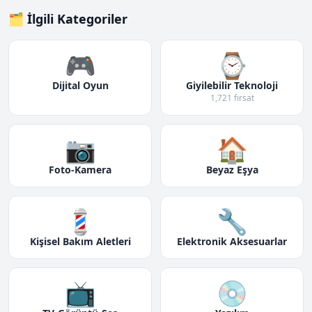
🗂️ İlgili Kategoriler
🎮
⌚
Dijital Oyun
Giyilebilir Teknoloji
1,721 fırsat
📷
🏠
Foto-Kamera
Beyaz Eşya
💈
🔧
Kişisel Bakım Aletleri
Elektronik Aksesuarlar
📺
💿