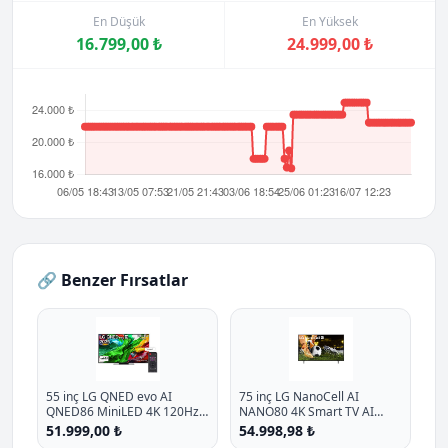
En Düşük
En Yüksek
16.799,00 ₺
24.999,00 ₺
🔗 Benzer Fırsatlar
55 inç LG QNED evo AI
75 inç LG NanoCell AI
QNED86 MiniLED 4K 120Hz
NANO80 4K Smart TV AI
Smart TV AI Sihirli Kumanda
Sihirli Kumanda HDR10
51.999,00 ₺
54.998,98 ₺
webOS25 2025
webOS25 2025