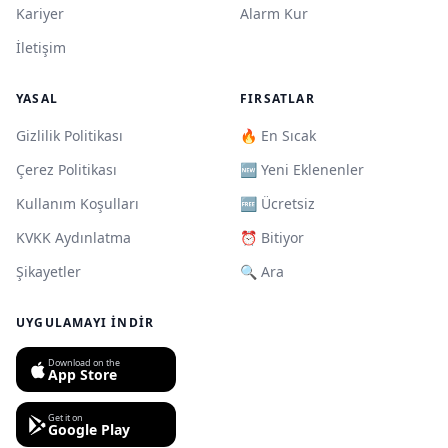
Kariyer
Alarm Kur
İletişim
YASAL
FIRSATLAR
Gizlilik Politikası
🔥 En Sıcak
Çerez Politikası
🆕 Yeni Eklenenler
Kullanım Koşulları
🆓 Ücretsiz
KVKK Aydınlatma
⏰ Bitiyor
Şikayetler
🔍 Ara
UYGULAMAYI İNDIR
Download on the
App Store
Get it on
Google Play