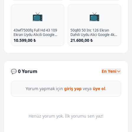
📺
📺
43wf7500fq Full Hd 43 109
50q80 50 Inc 126 Ekran
Ekran Uydu Alicili Google
Dahili Uydu Alici Google 4k
Smart Qled Tv P - %20.9
Ulra Hd Qled Tv P - %10
10.599,00 ₺
21.600,00 ₺
İndirim
İndirim
💬 0 Yorum
En Yeni
Yorum yapmak için
giriş yap
veya
üye ol
.
Henüz yorum yok. İlk yorumu sen yaz!