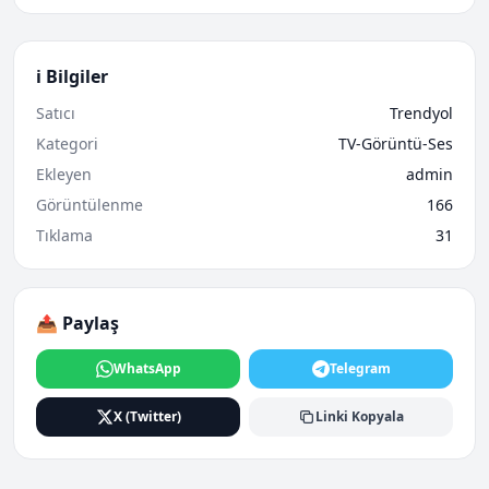
ℹ️ Bilgiler
Satıcı
Trendyol
Kategori
TV-Görüntü-Ses
Ekleyen
admin
Görüntülenme
166
Tıklama
31
📤 Paylaş
WhatsApp
Telegram
X (Twitter)
Linki Kopyala