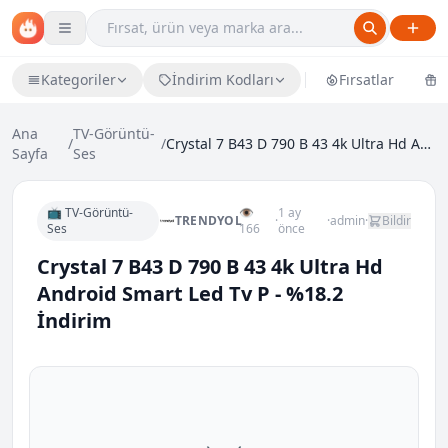
Kategoriler
İndirim Kodları
Fırsatlar
Ü
Ana
TV-Görüntü-
/
/
Crystal 7 B43 D 790 B 43 4k Ultra Hd Android Smart...
Sayfa
Ses
📺 TV-Görüntü-
👁
1 ay
TRENDYOL
·
·
admin
·
Bildir
Ses
166
önce
Crystal 7 B43 D 790 B 43 4k Ultra Hd
Android Smart Led Tv P - %18.2
İndirim