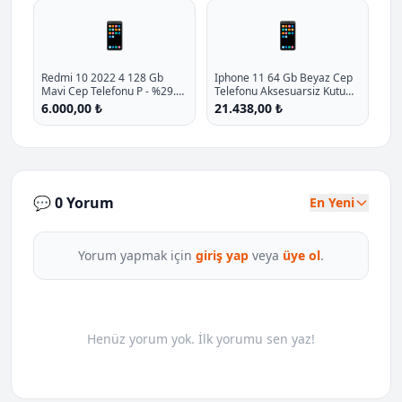
📱
📱
Redmi 10 2022 4 128 Gb
Iphone 11 64 Gb Beyaz Cep
Mavi Cep Telefonu P - %29.4
Telefonu Aksesuarsiz Kutu
İndirim
Apple Turkiye Garantili P -
6.000,00 ₺
21.438,00 ₺
%10.7 İndirim
💬 0 Yorum
En Yeni
Yorum yapmak için
giriş yap
veya
üye ol
.
Henüz yorum yok. İlk yorumu sen yaz!