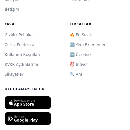
İletişim
YASAL
FIRSATLAR
Gizlilik Politikası
🔥 En Sıcak
Çerez Politikası
🆕 Yeni Eklenenler
Kullanım Koşulları
🆓 Ücretsiz
KVKK Aydınlatma
⏰ Bitiyor
Şikayetler
🔍 Ara
UYGULAMAYI İNDIR
Download on the
App Store
Get it on
Google Play