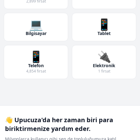
2,899 fırsat
💻
📱
Bilgisayar
Tablet
📱
🔌
Telefon
Elektronik
4,854 fırsat
1 fırsat
👋 Upucuza'da her zaman biri para
biriktirmenize yardım eder.
Milyonlarca kullanıcı gibi sen de topluluğumuza katıl.