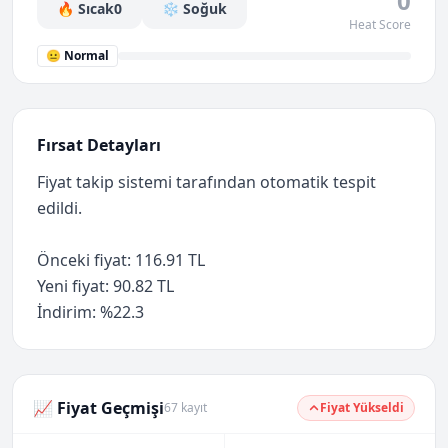
0
🔥 Sıcak
0
❄️ Soğuk
Heat Score
😐 Normal
Fırsat Detayları
Fiyat takip sistemi tarafından otomatik tespit
edildi.
Önceki fiyat: 116.91 TL
Yeni fiyat: 90.82 TL
İndirim: %22.3
📈 Fiyat Geçmişi
67 kayıt
Fiyat Yükseldi