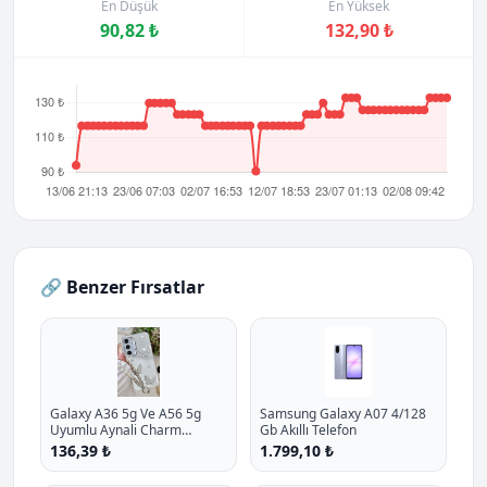
En Düşük
En Yüksek
90,82 ₺
132,90 ₺
🔗 Benzer Fırsatlar
Galaxy A36 5g Ve A56 5g
Samsung Galaxy A07 4/128
Uyumlu Aynali Charm
Gb Akıllı Telefon
Kelebek Oyuncakli Esnek
136,39 ₺
1.799,10 ₺
Silikon Kilif P - %10.9 İndirim