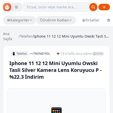
Kategoriler
İndirim Kodları
Fırsatlar
Ü
Ana
/
Telefon
/
Iphone 11 12 12 Mini Uyumlu Owski Tasli Silver Kam...
Sayfa
📱 Telefon
TRENDYOL
👁 79
·
4 hafta önce
·
admin
·
Bildir
Iphone 11 12 12 Mini Uyumlu Owski
Tasli Silver Kamera Lens Koruyucu P -
%22.3 İndirim