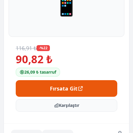
📱
116,91 ₺
-%22
90,82 ₺
26,09 ₺ tasarruf
Fırsata Git
Karşılaştır