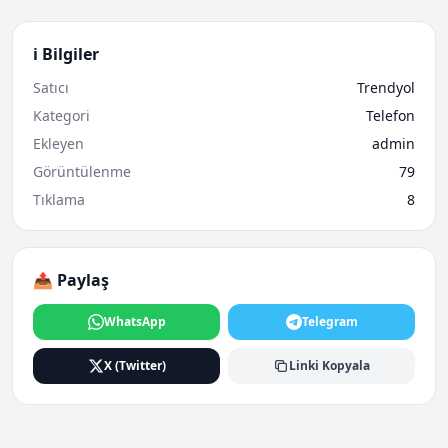
ℹ️ Bilgiler
Satıcı
Trendyol
Kategori
Telefon
Ekleyen
admin
Görüntülenme
79
Tıklama
8
📤 Paylaş
WhatsApp
Telegram
X (Twitter)
Linki Kopyala