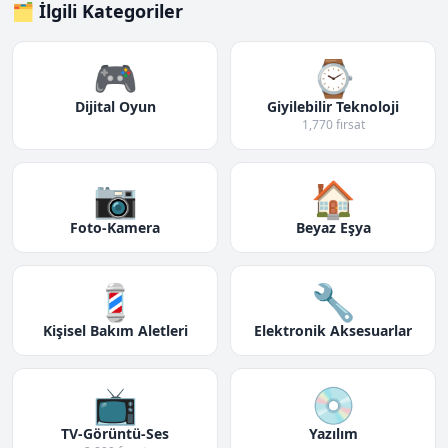
🗂️ İlgili Kategoriler
🎮
⌚
Dijital Oyun
Giyilebilir Teknoloji
1,770 fırsat
📷
🏠
Foto-Kamera
Beyaz Eşya
💈
🔧
Kişisel Bakım Aletleri
Elektronik Aksesuarlar
📺
💿
TV-Görüntü-Ses
Yazılım