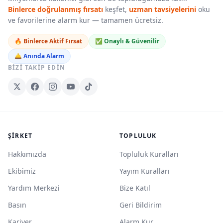
Binlerce doğrulanmış fırsatı
keşfet,
uzman tavsiyelerini
oku
ve favorilerine alarm kur — tamamen ücretsiz.
🔥 Binlerce Aktif Fırsat
✅ Onaylı & Güvenilir
🛎️ Anında Alarm
BIZI TAKIP EDIN
ŞIRKET
TOPLULUK
Hakkımızda
Topluluk Kuralları
Ekibimiz
Yayım Kuralları
Yardım Merkezi
Bize Katıl
Basın
Geri Bildirim
Kariyer
Alarm Kur