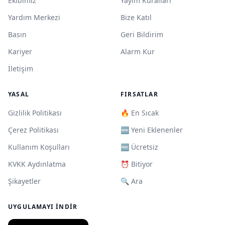
Ekibimiz
Yayım Kuralları
Yardım Merkezi
Bize Katıl
Basın
Geri Bildirim
Kariyer
Alarm Kur
İletişim
YASAL
FIRSATLAR
Gizlilik Politikası
🔥 En Sıcak
Çerez Politikası
🆕 Yeni Eklenenler
Kullanım Koşulları
🆓 Ücretsiz
KVKK Aydınlatma
⏰ Bitiyor
Şikayetler
🔍 Ara
UYGULAMAYI İNDIR