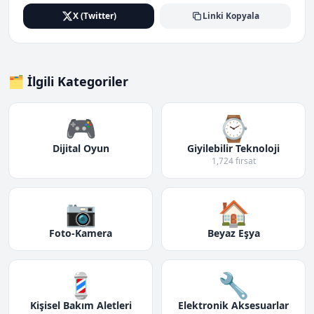
X (Twitter)
Linki Kopyala
🗂️ İlgili Kategoriler
🎮
⌚
Dijital Oyun
Giyilebilir Teknoloji
1,724 fırsat
📷
🏠
Foto-Kamera
Beyaz Eşya
💈
🔧
Kişisel Bakım Aletleri
Elektronik Aksesuarlar