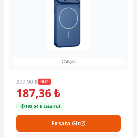
Büyüt
379,90 ₺
-%51
187,36 ₺
192,54 ₺ tasarruf
Fırsata Git