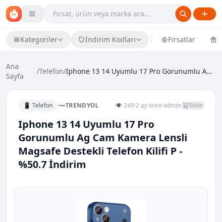
Kategoriler
İndirim Kodları
Fırsatlar
Ü
Ana
/
Telefon
/
Iphone 13 14 Uyumlu 17 Pro Gorunumlu Ag Cam Kamera...
Sayfa
📱 Telefon
TRENDYOL
👁 249
·
2 ay önce
·
admin
·
Bildir
Iphone 13 14 Uyumlu 17 Pro
Gorunumlu Ag Cam Kamera Lensli
Magsafe Destekli Telefon Kilifi P -
%50.7 İndirim