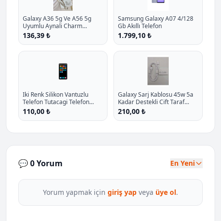
Galaxy A36 5g Ve A56 5g
Samsung Galaxy A07 4/128
Uyumlu Aynali Charm
Gb Akıllı Telefon
Kelebek Oyuncakli Esnek
136,39 ₺
1.799,10 ₺
Silikon Kilif P - %10.9 İndirim
📱
Iki Renk Silikon Vantuzlu
Galaxy Sarj Kablosu 45w 5a
Telefon Tutacagi Telefon
Kadar Destekli Cift Taraf
Arkasi Silikon Vantuz
Type C 100 Orjinal Ep Dn980
110,00 ₺
210,00 ₺
Yapiskanli Guclu Tutus P -
P - %12.5 İndirim
%12 İndirim
💬 0 Yorum
En Yeni
Yorum yapmak için
giriş yap
veya
üye ol
.