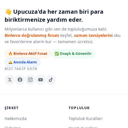
👋 Upucuza'da her zaman biri para
biriktirmenize yardım eder.
Milyonlarca kullanıcı gibi sen de topluluğumuza katıl.
Binlerce doğrulanmış fırsatı
keşfet,
uzman tavsiyelerini
oku
ve favorilerine alarm kur — tamamen ücretsiz.
🔥 Binlerce Aktif Fırsat
✅ Onaylı & Güvenilir
🛎️ Anında Alarm
BIZI TAKIP EDIN
ŞIRKET
TOPLULUK
Hakkımızda
Topluluk Kuralları