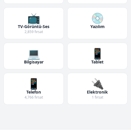
📺
💿
TV-Görüntü-Ses
Yazılım
2,859 fırsat
💻
📱
Bilgisayar
Tablet
📱
🔌
Telefon
Elektronik
4,766 fırsat
1 fırsat