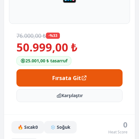
76.000,00 ₺
-%33
50.999,00 ₺
25.001,00 ₺ tasarruf
Fırsata Git
Karşılaştır
0
🔥 Sıcak
0
❄️ Soğuk
Heat Score