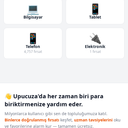
💻
📱
Bilgisayar
Tablet
📱
🔌
Telefon
Elektronik
4,757 fırsat
1 fırsat
👋 Upucuza'da her zaman biri para
biriktirmenize yardım eder.
Milyonlarca kullanıcı gibi sen de topluluğumuza katıl.
Binlerce doğrulanmış fırsatı
keşfet,
uzman tavsiyelerini
oku
ve favorilerine alarm kur — tamamen ücretsiz.