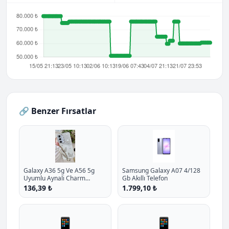
🔗 Benzer Fırsatlar
Galaxy A36 5g Ve A56 5g
Samsung Galaxy A07 4/128
Uyumlu Aynali Charm
Gb Akıllı Telefon
Kelebek Oyuncakli Esnek
136,39 ₺
1.799,10 ₺
Silikon Kilif P - %10.9 İndirim
📱
📱