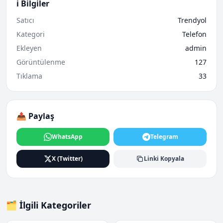
ℹ️ Bilgiler
Satıcı
Trendyol
Kategori
Telefon
Ekleyen
admin
Görüntülenme
127
Tıklama
33
📤 Paylaş
WhatsApp
Telegram
X (Twitter)
Linki Kopyala
🗂️ İlgili Kategoriler