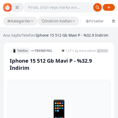
Kategoriler
İndirim Kodları
Fırsatlar
Ü
Ana Sayfa
/
Telefon
/
Iphone 15 512 Gb Mavi P - %32.9 İndirim
📱 Telefon
TRENDYOL
👁 127
·
1 ay önce
·
admin
·
Bildir
Iphone 15 512 Gb Mavi P - %32.9
İndirim
📱