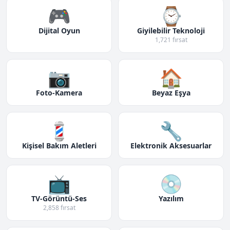
🎮
⌚
Dijital Oyun
Giyilebilir Teknoloji
1,721 fırsat
📷
🏠
Foto-Kamera
Beyaz Eşya
💈
🔧
Kişisel Bakım Aletleri
Elektronik Aksesuarlar
📺
💿
TV-Görüntü-Ses
Yazılım
2,858 fırsat