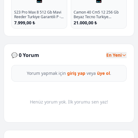
S23 Pro Max 8 512 Gb Mavi
Camon 40 Cm5 12 256 Gb
Reeder Turkiye Garantili P -
Beyaz Tecno Turkiye
%33.3 İndirim
Garantili P - %16 İndirim
7.999,00 ₺
21.000,00 ₺
💬 0 Yorum
En Yeni
Yorum yapmak için
giriş yap
veya
üye ol
.
Henüz yorum yok. İlk yorumu sen yaz!