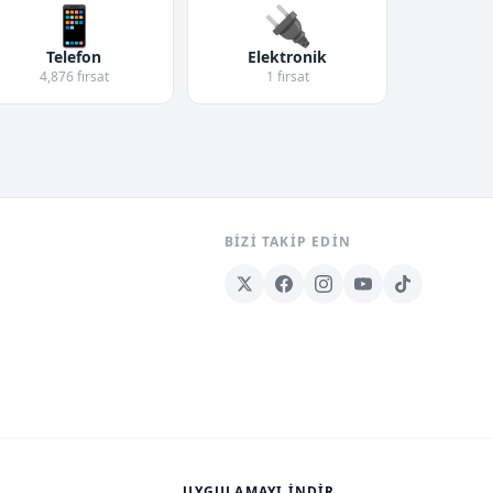
📱
🔌
Telefon
Elektronik
4,876 fırsat
1 fırsat
BIZI TAKIP EDIN
UYGULAMAYI İNDIR