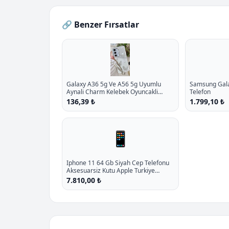
🔗 Benzer Fırsatlar
Galaxy A36 5g Ve A56 5g Uyumlu
Samsung Galax
Aynali Charm Kelebek Oyuncakli
Telefon
Esnek Silikon Kilif P - %10.9 İndirim
136,39 ₺
1.799,10 ₺
📱
Iphone 11 64 Gb Siyah Cep Telefonu
Aksesuarsiz Kutu Apple Turkiye
Garantili P - %70.4 İndirim
7.810,00 ₺