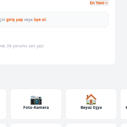
En Yeni
çin
giriş yap
veya
üye ol
.
k. İlk yorumu sen yaz!
📷
🏠
Foto-Kamera
Beyaz Eşya