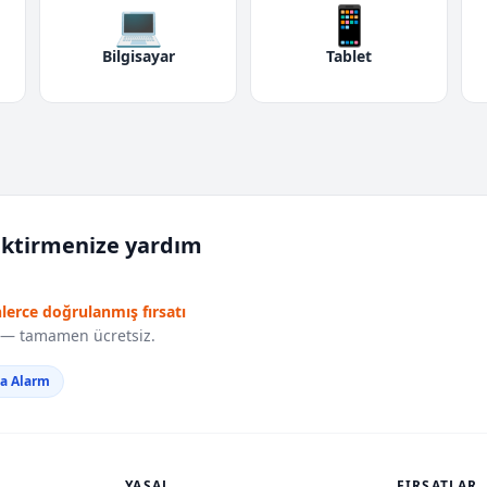
💻
📱
Bilgisayar
Tablet
iktirmenize yardım
nlerce doğrulanmış fırsatı
r — tamamen ücretsiz.
da Alarm
YASAL
FIRSATLAR