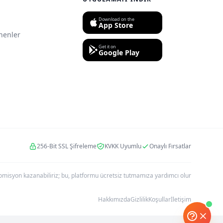
Download on the
App Store
nenler
Get it on
Google Play
256-Bit SSL Şifreleme
KVKK Uyumlu
Onaylı Fırsatlar
r komisyon kazanabiliriz; bu, platformu ücretsiz tutmamıza yardımcı olur
Hakkımızda
Gizlilik
Koşullar
İletişim