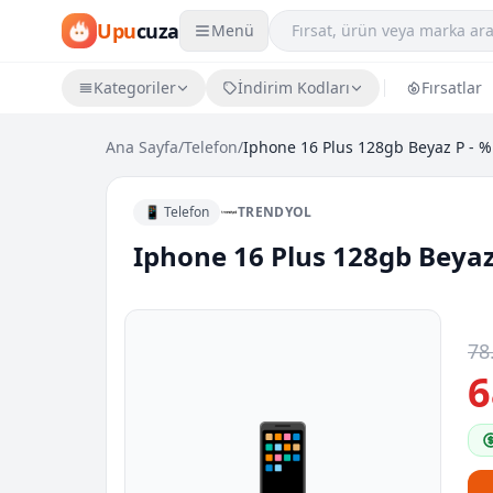
Upu
cuza
Menü
Kategoriler
İndirim Kodları
Fırsatlar
Ana Sayfa
/
Telefon
/
Iphone 16 Plus 128gb Beyaz P - %
📱 Telefon
TRENDYOL
Iphone 16 Plus 128gb Beyaz
78
6
📱