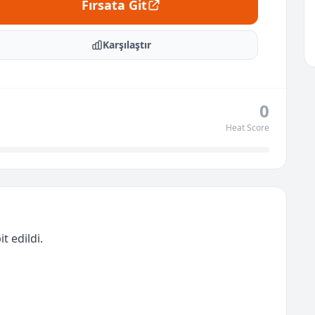
Fırsata Git
Karşılaştır
0
Heat Score
t edildi.