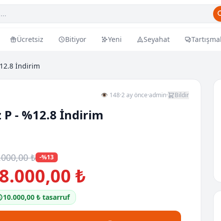
Ücretsiz
Bitiyor
Yeni
Seyahat
Tartışma
12.8 İndirim
👁 148
·
2 ay önce
·
admin
·
Bildir
 P - %12.8 İndirim
.000,00 ₺
-%13
8.000,00 ₺
10.000,00 ₺ tasarruf