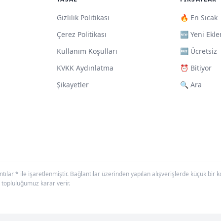
Gizlilik Politikası
🔥 En Sıcak
Çerez Politikası
🆕 Yeni Ekle
Kullanım Koşulları
🆓 Ücretsiz
KVKK Aydınlatma
⏰ Bitiyor
Şikayetler
🔍 Ara
antılar * ile işaretlenmiştir. Bağlantılar üzerinden yapılan alışverişlerde küçük bi
 topluluğumuz karar verir.