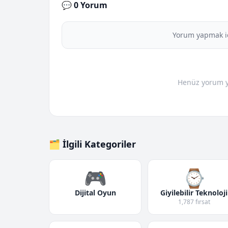
💬 0 Yorum
Yorum yapmak i
Henüz yorum yo
🗂️ İlgili Kategoriler
🎮
⌚
Dijital Oyun
Giyilebilir Teknoloji
1,787 fırsat