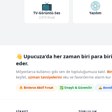
📺
💿
TV-Görüntü-Ses
Yazılım
2,915 fırsat
👋 Upucuza'da her zaman biri para bir
eder.
Milyonlarca kullanıcı gibi sen de topluluğumuza katıl.
Bi
keşfet,
uzman tavsiyelerini
oku ve favorilerine alarm ku
🔥 Binlerce Aktif Fırsat
✅ Onaylı & Güvenilir
🛎️ Anın
ŞIRKET
TOPLULUK