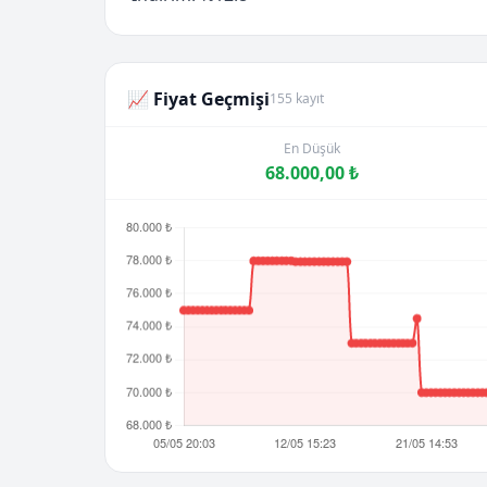
📈 Fiyat Geçmişi
155 kayıt
En Düşük
68.000,00 ₺