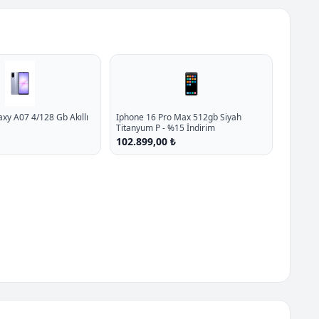
📱
y A07 4/128 Gb Akıllı
Iphone 16 Pro Max 512gb Siyah
Titanyum P - %15 İndirim
102.899,00 ₺