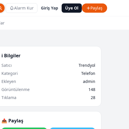
Alarm Kur
Giriş Yap
Üye Ol
Paylaş
lar
ℹ️ Bilgiler
Satıcı
Trendyol
Kategori
Telefon
Ekleyen
admin
Görüntülenme
148
Tıklama
28
📤 Paylaş