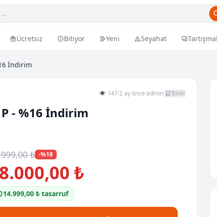
Ücretsiz
Bitiyor
Yeni
Seyahat
Tartışma
16 İndirim
👁 147
·
2 ay önce
·
admin
·
Bildir
 P - %16 İndirim
.999,00 ₺
-%18
8.000,00 ₺
14.999,00 ₺ tasarruf