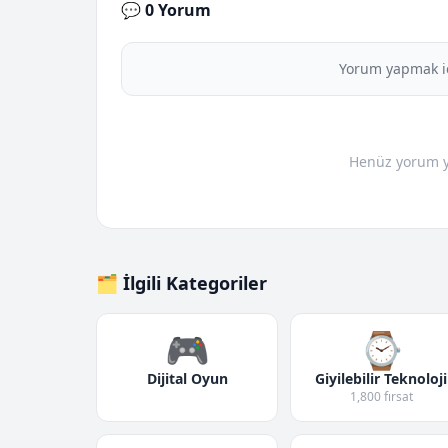
💬 0 Yorum
Yorum yapmak i
Henüz yorum yo
🗂️ İlgili Kategoriler
🎮
⌚
Dijital Oyun
Giyilebilir Teknoloji
1,800 fırsat