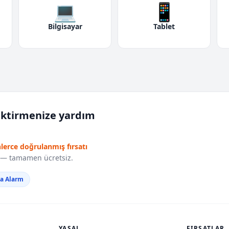
💻
📱
Bilgisayar
Tablet
iktirmenize yardım
nlerce doğrulanmış fırsatı
r — tamamen ücretsiz.
da Alarm
YASAL
FIRSATLAR