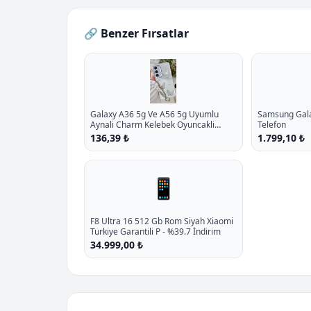
🔗 Benzer Fırsatlar
Galaxy A36 5g Ve A56 5g Uyumlu
Samsung Galax
Aynali Charm Kelebek Oyuncakli
Telefon
Esnek Silikon Kilif P - %10.9 İndirim
136,39 ₺
1.799,10 ₺
📱
F8 Ultra 16 512 Gb Rom Siyah Xiaomi
Turkiye Garantili P - %39.7 İndirim
34.999,00 ₺