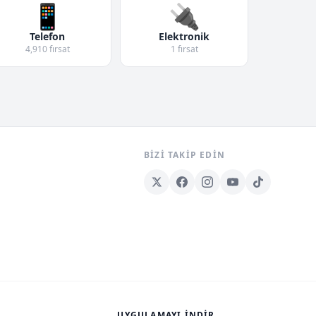
📱
🔌
Telefon
Elektronik
4,910 fırsat
1 fırsat
BIZI TAKIP EDIN
UYGULAMAYI İNDIR