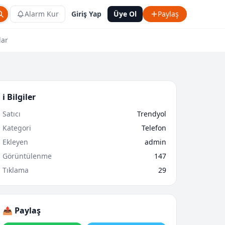
Alarm Kur
Giriş Yap
Üye Ol
Paylaş
lar
ℹ️ Bilgiler
Satıcı
Trendyol
Kategori
Telefon
Ekleyen
admin
Görüntülenme
147
Tıklama
29
📤 Paylaş