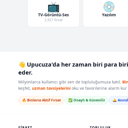
📺
💿
TV-Görüntü-Ses
Yazılım
2,927 fırsat
👋 Upucuza'da her zaman biri para bir
eder.
Milyonlarca kullanıcı gibi sen de topluluğumuza katıl.
Bi
keşfet,
uzman tavsiyelerini
oku ve favorilerine alarm ku
🔥 Binlerce Aktif Fırsat
✅ Onaylı & Güvenilir
🛎️ Anın
ŞIRKET
TOPLULUK