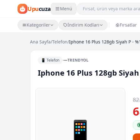
Upu
cuza
Menü
Kategoriler
İndirim Kodları
Fırsatlar
Ana Sayfa
/
Telefon
/
Iphone 16 Plus 128gb Siyah P - %
📱 Telefon
TRENDYOL
Iphone 16 Plus 128gb Siyah
82
6
📱