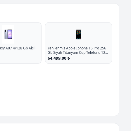
📱
y A07 4/128 Gb Akıllı
Yenilenmis Apple Iphone 15 Pro 256
Gb Siyah Titanyum Cep Telefonu 12
Ay Garantili A Kalite P - %10.3 İndirim
64.499,00 ₺