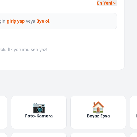
En Yeni
çin
giriş yap
veya
üye ol
.
k. İlk yorumu sen yaz!
📷
🏠
Foto-Kamera
Beyaz Eşya