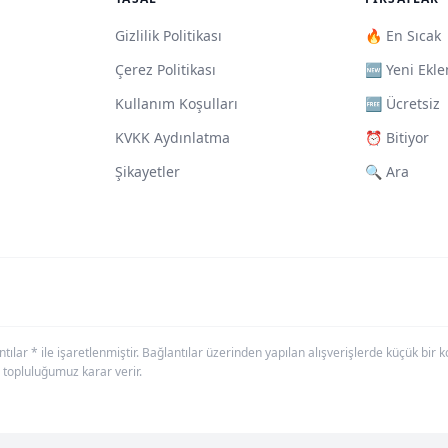
Gizlilik Politikası
🔥 En Sıcak
Çerez Politikası
🆕 Yeni Ekle
Kullanım Koşulları
🆓 Ücretsiz
KVKK Aydınlatma
⏰ Bitiyor
Şikayetler
🔍 Ara
antılar * ile işaretlenmiştir. Bağlantılar üzerinden yapılan alışverişlerde küçük bi
 topluluğumuz karar verir.