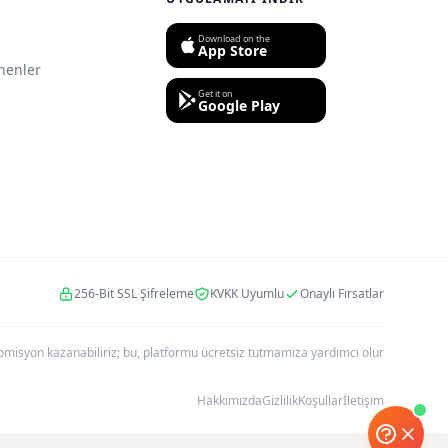
Download on the
App Store
nenler
Get it on
Google Play
256-Bit SSL Şifreleme
KVKK Uyumlu
Onaylı Fırsatlar
r komisyon kazanabiliriz; bu, platformu ücretsiz tutmamıza yardımcı olur
Hakkımızda
Gizlilik
Koşullar
İletişim