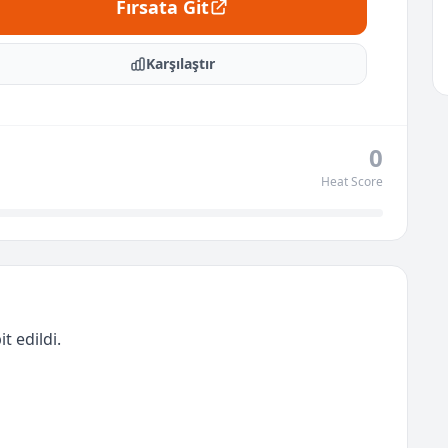
Fırsata Git
Karşılaştır
0
Heat Score
t edildi.