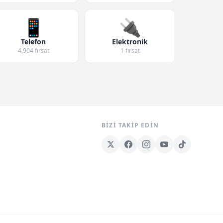
📱
🔌
Telefon
Elektronik
4,904 fırsat
1 fırsat
BIZI TAKIP EDIN