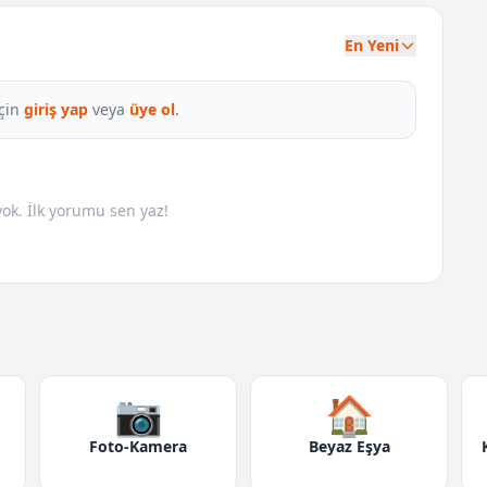
En Yeni
çin
giriş yap
veya
üye ol
.
k. İlk yorumu sen yaz!
📷
🏠
Foto-Kamera
Beyaz Eşya