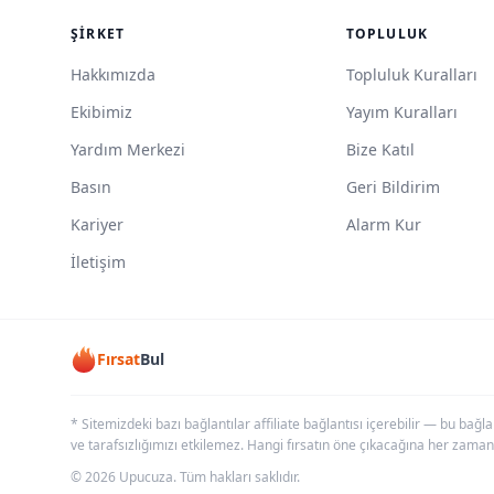
ŞIRKET
TOPLULUK
Hakkımızda
Topluluk Kuralları
Ekibimiz
Yayım Kuralları
Yardım Merkezi
Bize Katıl
Basın
Geri Bildirim
Kariyer
Alarm Kur
İletişim
Fırsat
Bul
* Sitemizdeki bazı bağlantılar affiliate bağlantısı içerebilir — bu bağl
ve tarafsızlığımızı etkilemez. Hangi fırsatın öne çıkacağına her zaman
© 2026 Upucuza. Tüm hakları saklıdır.