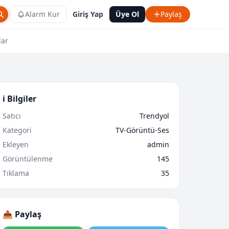
Alarm Kur
Giriş Yap
Üye Ol
Paylaş
lar
ℹ️ Bilgiler
Satıcı
Trendyol
Kategori
TV-Görüntü-Ses
Ekleyen
admin
Görüntülenme
145
Tıklama
35
📤 Paylaş