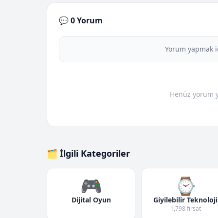
💬 0 Yorum
Yorum yapmak i
Henüz yorum yo
🗂️ İlgili Kategoriler
🎮
⌚
Dijital Oyun
Giyilebilir Teknoloji
1,798 fırsat