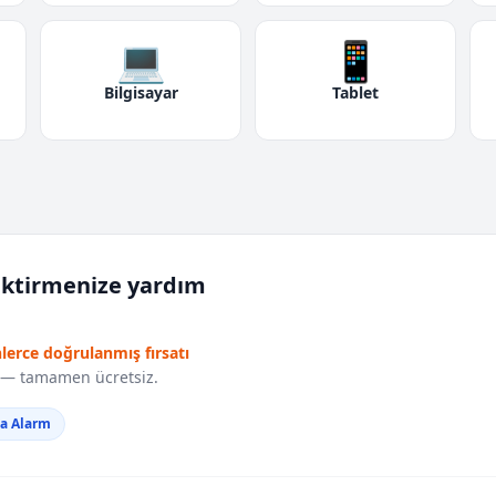
💻
📱
Bilgisayar
Tablet
iktirmenize yardım
nlerce doğrulanmış fırsatı
r — tamamen ücretsiz.
da Alarm