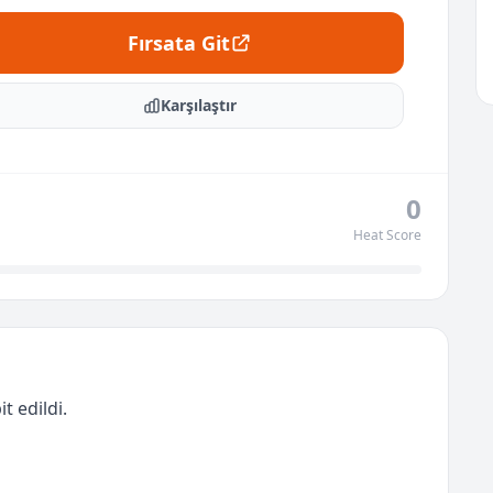
Fırsata Git
Karşılaştır
0
Heat Score
t edildi.