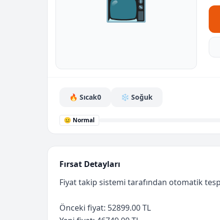
📺
🔥 Sıcak
0
❄️ Soğuk
😐 Normal
Fırsat Detayları
Fiyat takip sistemi tarafından otomatik tespi
Önceki fiyat: 52899.00 TL