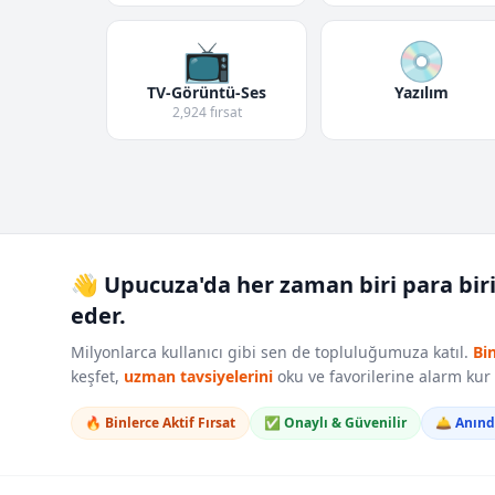
📺
💿
TV-Görüntü-Ses
Yazılım
2,924 fırsat
👋 Upucuza'da her zaman biri para bir
eder.
Milyonlarca kullanıcı gibi sen de topluluğumuza katıl.
Bi
keşfet,
uzman tavsiyelerini
oku ve favorilerine alarm ku
🔥 Binlerce Aktif Fırsat
✅ Onaylı & Güvenilir
🛎️ Anın