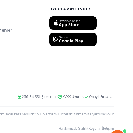
UYGULAMAYI İNDIR
Download on the
App Store
nenler
Get it on
Google Play
256-Bit SSL Şifreleme
KVKK Uyumlu
Onaylı Fırsatlar
r komisyon kazanabiliriz; bu, platformu ücretsiz tutmamıza yardımcı olur
Hakkımızda
Gizlilik
Koşullar
İletişim