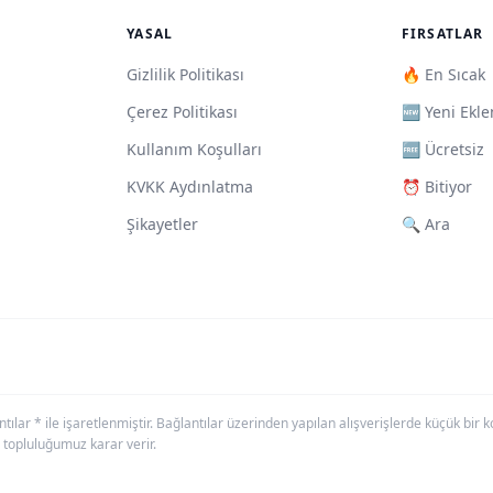
YASAL
FIRSATLAR
Gizlilik Politikası
🔥 En Sıcak
Çerez Politikası
🆕 Yeni Ekle
Kullanım Koşulları
🆓 Ücretsiz
KVKK Aydınlatma
⏰ Bitiyor
Şikayetler
🔍 Ara
antılar * ile işaretlenmiştir. Bağlantılar üzerinden yapılan alışverişlerde küçük bi
 topluluğumuz karar verir.