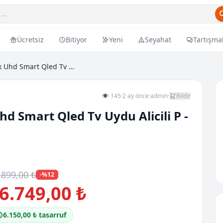
Ücretsiz
Bitiyor
Yeni
Seyahat
Tartışma
Qe 65q7f 65inc 163 Cm 4k Uhd Smart Qled Tv Uydu Al...
👁 145
·
2 ay önce
·
admin
·
Bildir
d Smart Qled Tv Uydu Alicili P -
.899,00 ₺
-%12
6.749,00 ₺
6.150,00 ₺ tasarruf