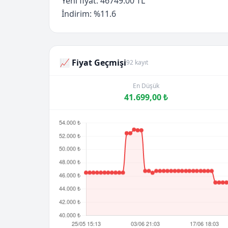
Yeni fiyat: 46749.00 TL
İndirim: %11.6
📈 Fiyat Geçmişi
92 kayıt
En Düşük
41.699,00 ₺