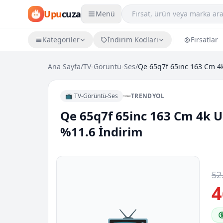
Upu
cuza
Menü
Kategoriler
İndirim Kodları
Fırsatlar
Ana Sayfa
/
TV-Görüntü-Ses
/
📺 TV-Görüntü-Ses
TRENDYOL
Qe 65q7f 65inc 163 Cm 4k Uh
%11.6 İndirim
52
4