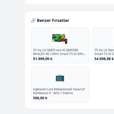
🔗 Benzer Fırsatlar
55 inç LG QNED evo AI QNED86
75 inç LG Na
MiniLED 4K 120Hz Smart TV AI Sihirli
Smart TV AI 
Kumanda webOS25 2025
webOS25 202
51.999,00 ₺
54.998,98 ₺
📺
Eglenceli Cark Mekanizmali Tasarruf
Kumbarasi P - %52.1 İndirim
506,00 ₺