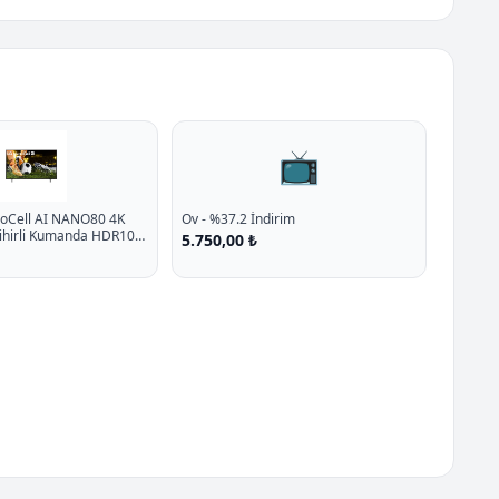
📺
noCell AI NANO80 4K
Ov - %37.2 İndirim
Sihirli Kumanda HDR10
5.750,00 ₺
5