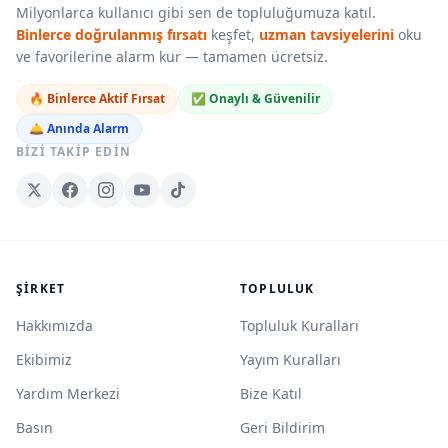
Milyonlarca kullanıcı gibi sen de topluluğumuza katıl.
Binlerce doğrulanmış fırsatı
keşfet,
uzman tavsiyelerini
oku
ve favorilerine alarm kur — tamamen ücretsiz.
🔥 Binlerce Aktif Fırsat
✅ Onaylı & Güvenilir
🛎️ Anında Alarm
BIZI TAKIP EDIN
ŞIRKET
TOPLULUK
Hakkımızda
Topluluk Kuralları
Ekibimiz
Yayım Kuralları
Yardım Merkezi
Bize Katıl
Basın
Geri Bildirim