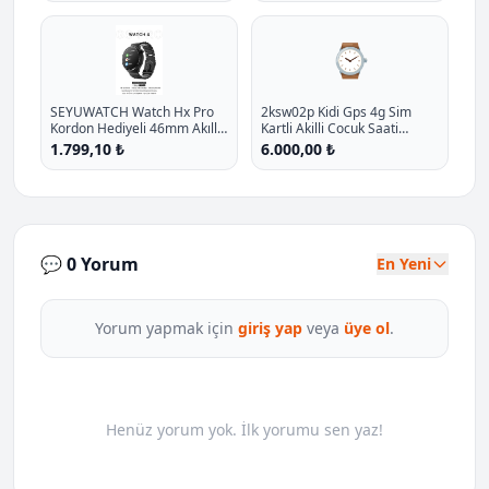
Kilifli P - %11.7 İndirim
⌚
SEYUWATCH Watch Hx Pro
2ksw02p Kidi Gps 4g Sim
Kordon Hediyeli 46mm Akıllı
Kartli Akilli Cocuk Saati
Saat Iphone Ve Android Tüm
Balerin Pembesi P - %14.3
1.799,10 ₺
6.000,00 ₺
Telefonlara Uyumlu
İndirim
💬 0 Yorum
En Yeni
Yorum yapmak için
giriş yap
veya
üye ol
.
Henüz yorum yok. İlk yorumu sen yaz!