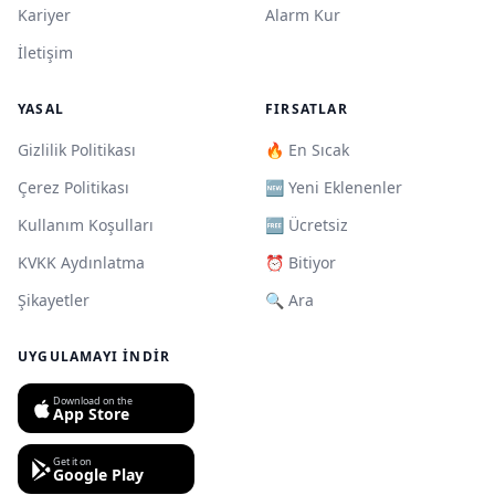
Kariyer
Alarm Kur
İletişim
YASAL
FIRSATLAR
Gizlilik Politikası
🔥 En Sıcak
Çerez Politikası
🆕 Yeni Eklenenler
Kullanım Koşulları
🆓 Ücretsiz
KVKK Aydınlatma
⏰ Bitiyor
Şikayetler
🔍 Ara
UYGULAMAYI İNDIR
Download on the
App Store
Get it on
Google Play