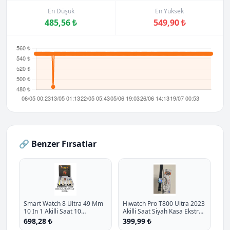
En Düşük
En Yüksek
485,56 ₺
549,90 ₺
🔗 Benzer Fırsatlar
Smart Watch 8 Ultra 49 Mm
Hiwatch Pro T800 Ultra 2023
10 In 1 Akilli Saat 10
Akilli Saat Siyah Kasa Ekstra
Kordonlu Takvim Spor
Kordon Hediyeli P - %27.1
698,28 ₺
399,99 ₺
Whatsapp Menulu Koruma
İndirim