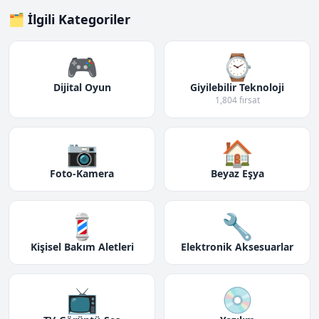
🗂️ İlgili Kategoriler
🎮
⌚
Dijital Oyun
Giyilebilir Teknoloji
1,804 fırsat
📷
🏠
Foto-Kamera
Beyaz Eşya
💈
🔧
Kişisel Bakım Aletleri
Elektronik Aksesuarlar
📺
💿