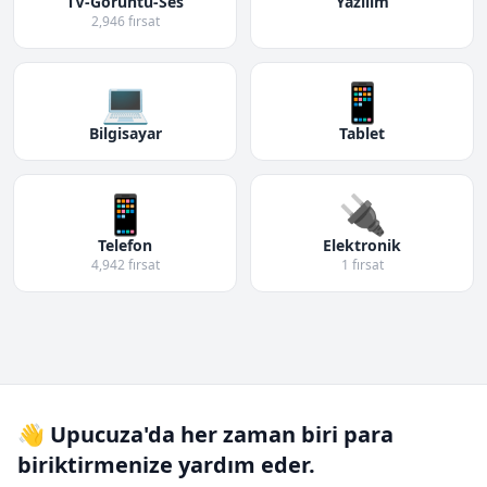
TV-Görüntü-Ses
Yazılım
2,946 fırsat
💻
📱
Bilgisayar
Tablet
📱
🔌
Telefon
Elektronik
4,942 fırsat
1 fırsat
👋 Upucuza'da her zaman biri para
biriktirmenize yardım eder.