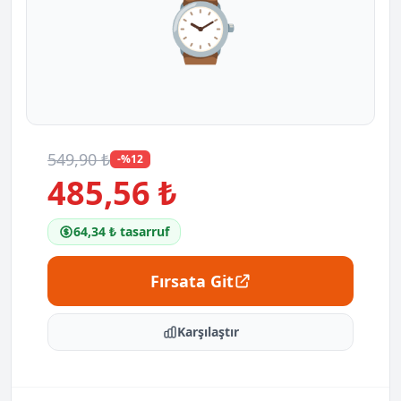
⌚
549,90 ₺
-%12
485,56 ₺
64,34 ₺ tasarruf
Fırsata Git
Karşılaştır