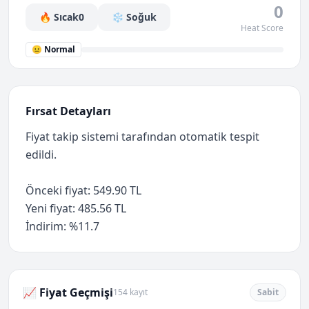
0
🔥 Sıcak
0
❄️ Soğuk
Heat Score
😐 Normal
Fırsat Detayları
Fiyat takip sistemi tarafından otomatik tespit
edildi.
Önceki fiyat: 549.90 TL
Yeni fiyat: 485.56 TL
İndirim: %11.7
📈 Fiyat Geçmişi
154 kayıt
Sabit