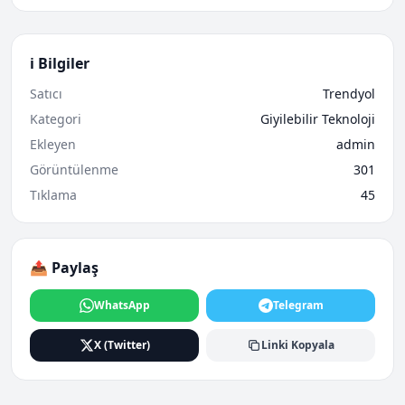
ℹ️ Bilgiler
Satıcı
Trendyol
Kategori
Giyilebilir Teknoloji
Ekleyen
admin
Görüntülenme
301
Tıklama
45
📤 Paylaş
WhatsApp
Telegram
X (Twitter)
Linki Kopyala