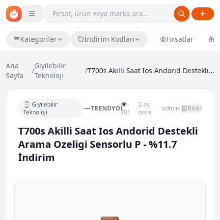
Kategoriler
İndirim Kodları
Fırsatlar
Ü
Ana
Giyilebilir
/
/
T700s Akilli Saat Ios Andorid Destekli Arama Ozeli...
Sayfa
Teknoloji
⌚ Giyilebilir
👁
2 ay
TRENDYOL
·
·
admin
·
Bildir
Teknoloji
301
önce
T700s Akilli Saat Ios Andorid Destekli
Arama Ozeligi Sensorlu P - %11.7
İndirim