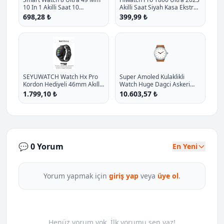
10 In 1 Akilli Saat 10
Akilli Saat Siyah Kasa Ekstra
Kordonlu Takvim Spor
Kordon Hediyeli P - %27.1
698,28 ₺
399,99 ₺
Whatsapp Menulu Koruma
İndirim
Kilifli P - %11.7 İndirim
⌚
SEYUWATCH Watch Hx Pro
Super Amoled Kulaklikli
Kordon Hediyeli 46mm Akıllı
Watch Huge Dagci Askeri
Saat Iphone Ve Android Tüm
Denizci Izci Sportmen Kaya
1.799,10 ₺
10.603,57 ₺
Telefonlara Uyumlu
Saglamligi P - %16.3 İndirim
💬 0 Yorum
En Yeni
Yorum yapmak için
giriş yap
veya
üye ol
.
Henüz yorum yok. İlk yorumu sen yaz!