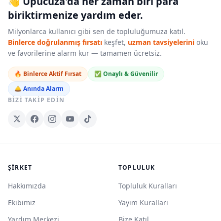
👋 Upucuza'da her zaman biri para
biriktirmenize yardım eder.
Milyonlarca kullanıcı gibi sen de topluluğumuza katıl.
Binlerce doğrulanmış fırsatı
keşfet,
uzman tavsiyelerini
oku
ve favorilerine alarm kur — tamamen ücretsiz.
🔥 Binlerce Aktif Fırsat
✅ Onaylı & Güvenilir
🛎️ Anında Alarm
BIZI TAKIP EDIN
ŞIRKET
TOPLULUK
Hakkımızda
Topluluk Kuralları
Ekibimiz
Yayım Kuralları
Yardım Merkezi
Bize Katıl