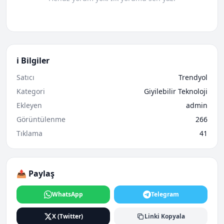
ℹ️ Bilgiler
Satıcı
Trendyol
Kategori
Giyilebilir Teknoloji
Ekleyen
admin
Görüntülenme
266
Tıklama
41
📤 Paylaş
WhatsApp
Telegram
X (Twitter)
Linki Kopyala