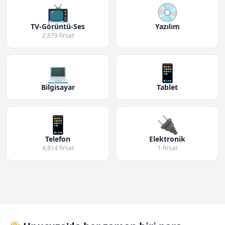
📺
💿
TV-Görüntü-Ses
Yazılım
2,879 fırsat
💻
📱
Bilgisayar
Tablet
📱
🔌
Telefon
Elektronik
4,814 fırsat
1 fırsat