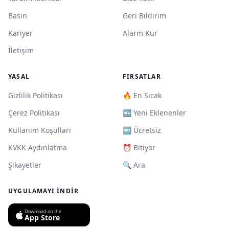
Basın
Geri Bildirim
Kariyer
Alarm Kur
İletişim
YASAL
FIRSATLAR
Gizlilik Politikası
🔥 En Sıcak
Çerez Politikası
🆕 Yeni Eklenenler
Kullanım Koşulları
🆓 Ücretsiz
KVKK Aydınlatma
⏰ Bitiyor
Şikayetler
🔍 Ara
UYGULAMAYI İNDIR
Download on the
App Store