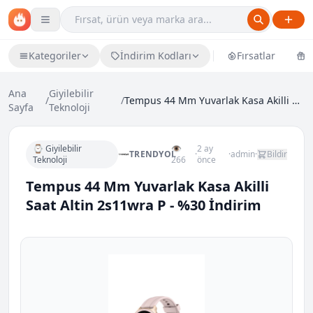
Kategoriler
İndirim Kodları
Fırsatlar
Ü
Ana
Giyilebilir
/
/
Tempus 44 Mm Yuvarlak Kasa Akilli Saat Altin 2s11w...
Sayfa
Teknoloji
⌚ Giyilebilir
👁
2 ay
TRENDYOL
·
·
admin
·
Bildir
Teknoloji
266
önce
Tempus 44 Mm Yuvarlak Kasa Akilli
Saat Altin 2s11wra P - %30 İndirim