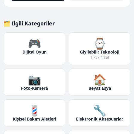
🗂️ İlgili Kategoriler
🎮
⌚
Dijital Oyun
Giyilebilir Teknoloji
1,737 fırsat
📷
🏠
Foto-Kamera
Beyaz Eşya
💈
🔧
Kişisel Bakım Aletleri
Elektronik Aksesuarlar