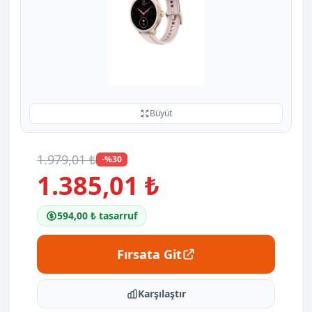
Büyüt
1.979,01 ₺
-%30
1.385,01 ₺
594,00 ₺ tasarruf
Fırsata Git
Karşılaştır