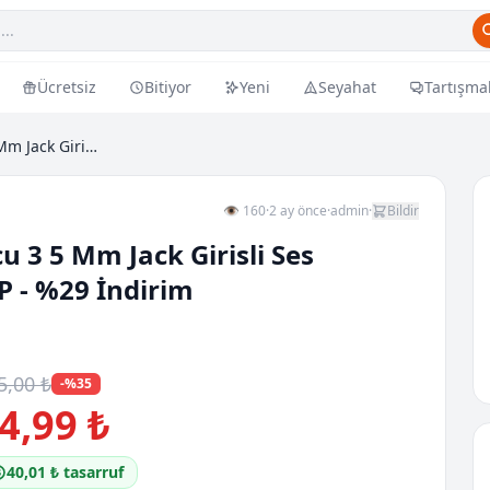
Ücretsiz
Bitiyor
Yeni
Seyahat
Tartışma
Type C Kulaklik Donusturucu 3 5 Mm Jack Girisli Se...
👁 160
·
2 ay önce
·
admin
·
Bildir
 3 5 Mm Jack Girisli Ses
P - %29 İndirim
5,00 ₺
-%35
4,99 ₺
40,01 ₺ tasarruf