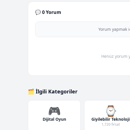
💬 0 Yorum
Yorum yapmak i
Henüz yorum yo
🗂️ İlgili Kategoriler
🎮
⌚
Dijital Oyun
Giyilebilir Teknoloji
1,720 fırsat