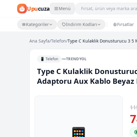
Upu
cuza
Menü
Kategoriler
İndirim Kodları
Fırsatlar
Ana Sayfa
/
Telefon
/
📱 Telefon
TRENDYOL
Type C Kulaklik Donusturucu
Adaptoru Aux Kablo Beyaz 
11
7