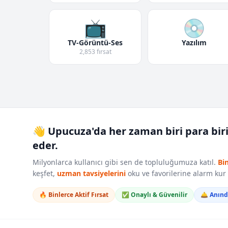
📺
💿
TV-Görüntü-Ses
Yazılım
2,853 fırsat
👋 Upucuza'da her zaman biri para bir
eder.
Milyonlarca kullanıcı gibi sen de topluluğumuza katıl.
Bi
keşfet,
uzman tavsiyelerini
oku ve favorilerine alarm ku
🔥 Binlerce Aktif Fırsat
✅ Onaylı & Güvenilir
🛎️ Anın