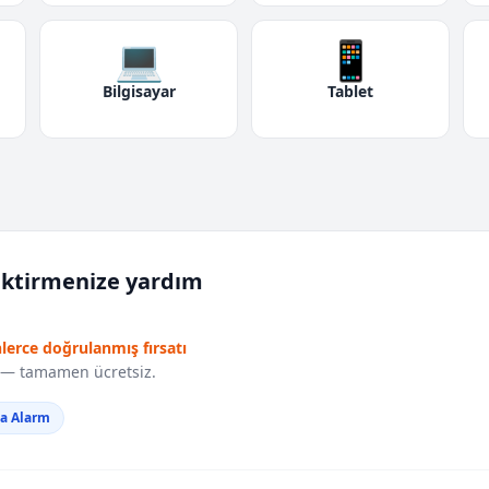
💻
📱
Bilgisayar
Tablet
iktirmenize yardım
nlerce doğrulanmış fırsatı
r — tamamen ücretsiz.
da Alarm