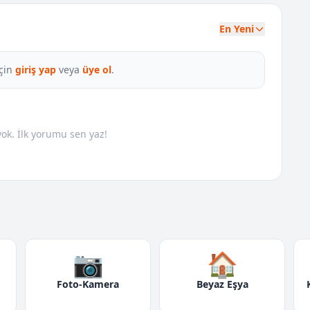
En Yeni
çin
giriş yap
veya
üye ol
.
k. İlk yorumu sen yaz!
📷
🏠
Foto-Kamera
Beyaz Eşya