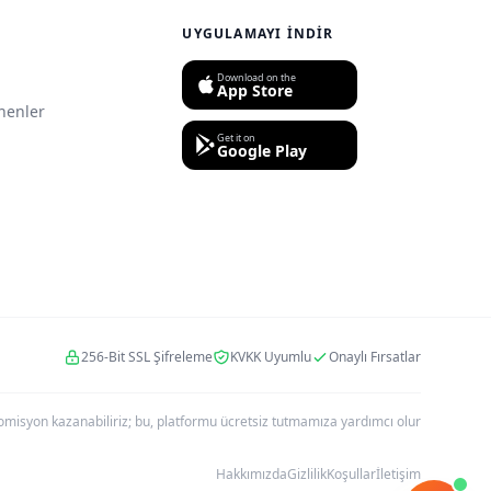
UYGULAMAYI İNDIR
Download on the
App Store
nenler
Get it on
Google Play
256-Bit SSL Şifreleme
KVKK Uyumlu
Onaylı Fırsatlar
r komisyon kazanabiliriz; bu, platformu ücretsiz tutmamıza yardımcı olur
Hakkımızda
Gizlilik
Koşullar
İletişim