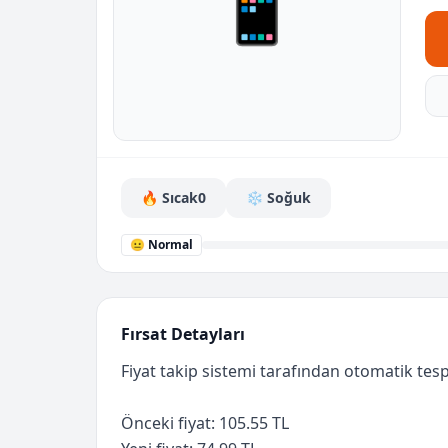
📱
🔥 Sıcak
0
❄️ Soğuk
😐 Normal
Fırsat Detayları
Fiyat takip sistemi tarafından otomatik tespi
Önceki fiyat: 105.55 TL