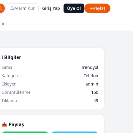
Alarm Kur
Giriş Yap
Üye Ol
Paylaş
lar
ℹ️ Bilgiler
Satıcı
Trendyol
Kategori
Telefon
Ekleyen
admin
Görüntülenme
160
Tıklama
49
📤 Paylaş