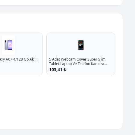
📱
y A07 4/128 Gb Akıllı
5 Adet Webcam Cover Super Slim
Tablet Laptop Ve Telefon Kamera
Kapatici Koruyucu P - %10 İndirim
103,41 ₺