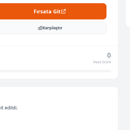
Fırsata Git
Karşılaştır
0
Heat Score
t edildi.