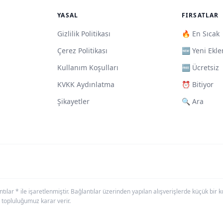
YASAL
FIRSATLAR
Gizlilik Politikası
🔥 En Sıcak
Çerez Politikası
🆕 Yeni Ekle
Kullanım Koşulları
🆓 Ücretsiz
KVKK Aydınlatma
⏰ Bitiyor
Şikayetler
🔍 Ara
antılar * ile işaretlenmiştir. Bağlantılar üzerinden yapılan alışverişlerde küçük bi
 topluluğumuz karar verir.