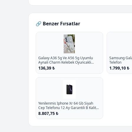
🔗 Benzer Fırsatlar
Galaxy A36 5g Ve A56 5g Uyumlu
Samsung Galax
Aynali Charm Kelebek Oyuncakli
Telefon
Esnek Silikon Kilif P - %10.9 İndirim
136,39 ₺
1.799,10 ₺
Yenilenmis Iphone Xr 64 Gb Siyah
Cep Telefonu 12 Ay Garantili B Kalite
P - %11.9 İndirim
8.807,75 ₺