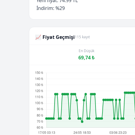
Yeni fiyat: 74.99 TL
İndirim: %29
📈 Fiyat Geçmişi
115 kayıt
En Düşük
69,74 ₺