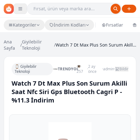
Kategoriler
İndirim Kodları
Fırsatlar
Ü
Ana
Giyilebilir
/
/
Watch 7 Dt Max Plus Son Surum Akilli Saat Nfc Siri...
Sayfa
Teknoloji
⌚ Giyilebilir
👁
2 ay
TRENDYOL
·
·
admin
·
Bildir
Teknoloji
257
önce
Watch 7 Dt Max Plus Son Surum Akilli
Saat Nfc Siri Gps Bluetooth Cagri P -
%11.3 İndirim