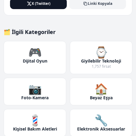
X (Twitter)
Linki Kopyala
🗂️ İlgili Kategoriler
🎮
⌚
Dijital Oyun
Giyilebilir Teknoloji
1,757 fırsat
📷
🏠
Foto-Kamera
Beyaz Eşya
💈
🔧
Kişisel Bakım Aletleri
Elektronik Aksesuarlar