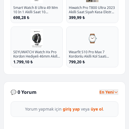
Smart Watch 8 Ultra 49 Mm
Hiwatch Pro T800 Ultra 2023
10 In 1 Akilli Saat 10
Akilli Saat Siyah Kasa Ekstra
Kordonlu Takvim Spor
Kordon Hediyeli P - %27.1
698,28 ₺
399,99 ₺
Whatsapp Menulu Koruma
İndirim
Kilifli P - %11.7 İndirim
⌚
SEYUWATCH Watch Hx Pro
Wearfit S10 Pro Max 7
Kordon Hediyeli 46mm Akıllı
Kordonlu Akilli Kol Saati
Saat Iphone Ve Android Tüm
Smart Watch Miniled Ekran
1.799,10 ₺
799,20 ₺
Telefonlara Uyumlu
Gri 45mm P - %20 İndirim
💬 0 Yorum
En Yeni
Yorum yapmak için
giriş yap
veya
üye ol
.