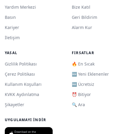
Yardım Merkezi
Bize Katıl
Basın
Geri Bildirim
Kariyer
Alarm Kur
İletişim
YASAL
FIRSATLAR
Gizlilik Politikası
🔥 En Sıcak
Çerez Politikası
🆕 Yeni Eklenenler
Kullanım Koşulları
🆓 Ücretsiz
KVKK Aydınlatma
⏰ Bitiyor
Şikayetler
🔍 Ara
UYGULAMAYI İNDIR
Download on the