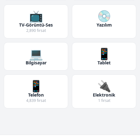
📺
💿
TV-Görüntü-Ses
Yazılım
2,890 fırsat
💻
📱
Bilgisayar
Tablet
📱
🔌
Telefon
Elektronik
4,839 fırsat
1 fırsat