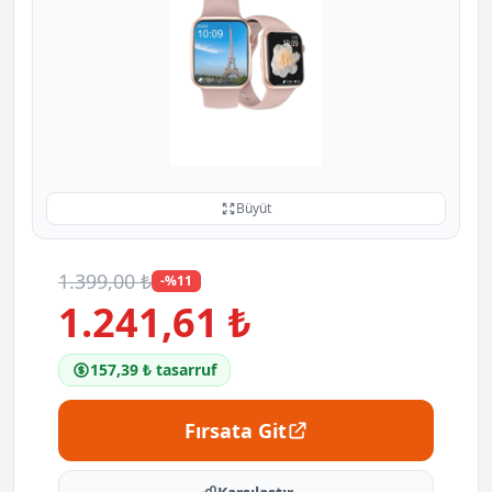
Büyüt
1.399,00 ₺
-%11
1.241,61 ₺
157,39 ₺ tasarruf
Fırsata Git