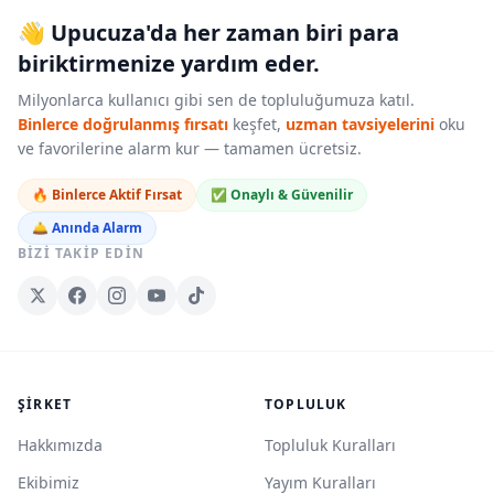
👋 Upucuza'da her zaman biri para
biriktirmenize yardım eder.
Milyonlarca kullanıcı gibi sen de topluluğumuza katıl.
Binlerce doğrulanmış fırsatı
keşfet,
uzman tavsiyelerini
oku
ve favorilerine alarm kur — tamamen ücretsiz.
🔥 Binlerce Aktif Fırsat
✅ Onaylı & Güvenilir
🛎️ Anında Alarm
BIZI TAKIP EDIN
ŞIRKET
TOPLULUK
Hakkımızda
Topluluk Kuralları
Ekibimiz
Yayım Kuralları