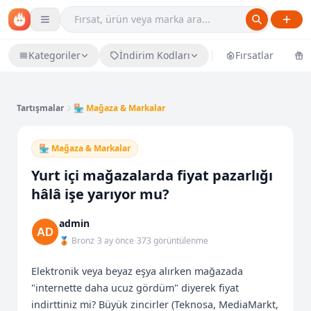
Kategoriler
İndirim Kodları
Fırsatlar
Ü
Tartışmalar
🏪 Mağaza & Markalar
🏪 Mağaza & Markalar
Yurt içi mağazalarda fiyat pazarlığı
hâlâ işe yarıyor mu?
admin
·
·
🥉 Bronz
3 ay önce
373 görüntülenme
Elektronik veya beyaz eşya alırken mağazada 
"internette daha ucuz gördüm" diyerek fiyat 
indirttiniz mi? Büyük zincirler (Teknosa, MediaMarkt, 