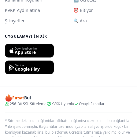
KVKK Aydınlatma
⏰ Bitiyor
Şikayetler
🔍 Ara
UYGULAMAYI İNDIR
Download on the
App Store
Get it on
Google Play
Fırsat
Bul
256-Bit SSL Şifreleme
KVKK Uyumlu
Onaylı Fırsatlar
* Sitemizdeki bazı bağlantılar affiliate bağlantısı içerebilir — bu bağlantılar
* ile işaretlenmiştir. Bağlantılar üzerinden yapılan alışverişlerde küçük bir
komisyon kazanabiliriz; bu, platformu ücretsiz tutmamıza yardımcı olur ve