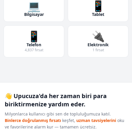
💻
📱
Bilgisayar
Tablet
📱
🔌
Telefon
Elektronik
4,837 fırsat
1 fırsat
👋 Upucuza'da her zaman biri para
biriktirmenize yardım eder.
Milyonlarca kullanıcı gibi sen de topluluğumuza katıl.
Binlerce doğrulanmış fırsatı
keşfet,
uzman tavsiyelerini
oku
ve favorilerine alarm kur — tamamen ücretsiz.