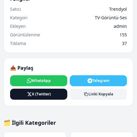
Satıcı
Trendyol
Kategori
TV-Görüntü-Ses
Ekleyen
admin
Görüntülenme
155
Tıklama
37
📤 Paylaş
WhatsApp
Telegram
X (Twitter)
Linki Kopyala
🗂️ İlgili Kategoriler