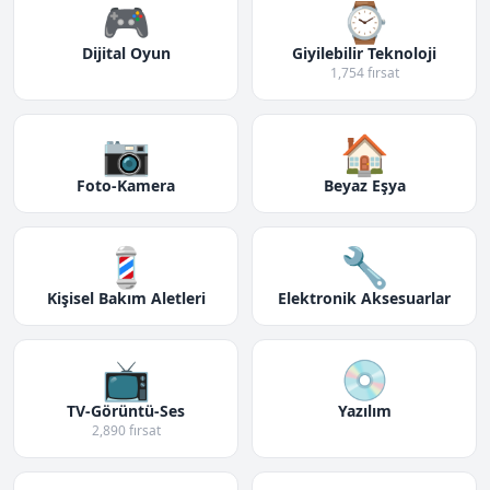
🎮
⌚
Dijital Oyun
Giyilebilir Teknoloji
1,754 fırsat
📷
🏠
Foto-Kamera
Beyaz Eşya
💈
🔧
Kişisel Bakım Aletleri
Elektronik Aksesuarlar
📺
💿
TV-Görüntü-Ses
Yazılım
2,890 fırsat