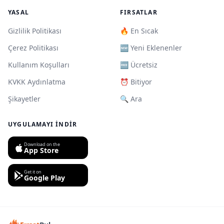
YASAL
FIRSATLAR
Gizlilik Politikası
🔥 En Sıcak
Çerez Politikası
🆕 Yeni Eklenenler
Kullanım Koşulları
🆓 Ücretsiz
KVKK Aydınlatma
⏰ Bitiyor
Şikayetler
🔍 Ara
UYGULAMAYI İNDIR
Download on the
App Store
Get it on
Google Play