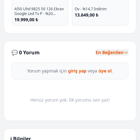
Al50 Uhd 9825 50 126 Ekran
Ov - %14.7 İndirim
Google Led Tv P - %20
13.649,00 ₺
İndirim
19.999,00 ₺
💬 0 Yorum
En Beğenilen
Yorum yapmak için
giriş yap
veya
üye ol
.
Henüz yorum yok. İlk yorumu sen yaz!
ℹ️ Bilgiler