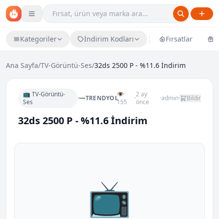
Kategoriler
İndirim Kodları
Fırsatlar
Ü
Ana Sayfa
/
TV-Görüntü-Ses
/
32ds 2500 P - %11.6 İndirim
📺 TV-Görüntü-
👁
2 ay
TRENDYOL
·
·
admin
·
Bildir
Ses
155
önce
32ds 2500 P - %11.6 İndirim
📺