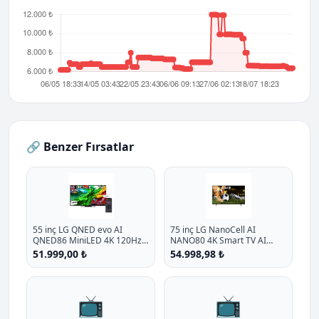
🔗 Benzer Fırsatlar
55 inç LG QNED evo AI
75 inç LG NanoCell AI
QNED86 MiniLED 4K 120Hz
NANO80 4K Smart TV AI
Smart TV AI Sihirli Kumanda
Sihirli Kumanda HDR10
51.999,00 ₺
54.998,98 ₺
webOS25 2025
webOS25 2025
📺
📺