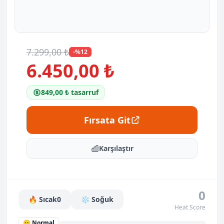
7.299,00 ₺
-%12
6.450,00 ₺
849,00 ₺ tasarruf
Fırsata Git
Karşılaştır
0
🔥 Sıcak
0
❄️ Soğuk
Heat Score
😐 Normal