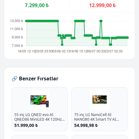
7.299,00 ₺
12.999,00 ₺
🔗 Benzer Fırsatlar
55 inç LG QNED evo AI
75 inç LG NanoCell AI
QNED86 MiniLED 4K 120Hz
NANO80 4K Smart TV AI
Smart TV AI Sihirli Kumanda
Sihirli Kumanda HDR10
51.999,00 ₺
54.998,98 ₺
webOS25 2025
webOS25 2025