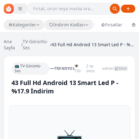
Kategoriler
İndirim Kodları
Fırsatlar
Ü
Ana
TV-Görüntü-
/
/
43 Full Hd Android 13 Smart Led P - %17.9 İndirim
Sayfa
Ses
📺 TV-Görüntü-
👁
2 ay
TRENDYOL
·
·
admin
·
Bildir
Ses
150
önce
43 Full Hd Android 13 Smart Led P -
%17.9 İndirim