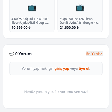
📺
📺
43wf7500fq Full Hd 43 109
50q80 50 Inc 126 Ekran
Ekran Uydu Alicili Google
Dahili Uydu Alici Google 4k
Smart Qled Tv P - %20.9
Ulra Hd Qled Tv P - %10
10.599,00 ₺
21.600,00 ₺
İndirim
İndirim
💬 0 Yorum
En Yeni
Yorum yapmak için
giriş yap
veya
üye ol
.
Henüz yorum yok. İlk yorumu sen yaz!