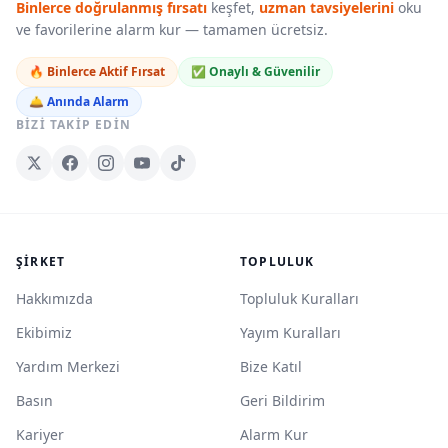
Binlerce doğrulanmış fırsatı
keşfet,
uzman tavsiyelerini
oku
ve favorilerine alarm kur — tamamen ücretsiz.
🔥 Binlerce Aktif Fırsat
✅ Onaylı & Güvenilir
🛎️ Anında Alarm
BIZI TAKIP EDIN
ŞIRKET
TOPLULUK
Hakkımızda
Topluluk Kuralları
Ekibimiz
Yayım Kuralları
Yardım Merkezi
Bize Katıl
Basın
Geri Bildirim
Kariyer
Alarm Kur