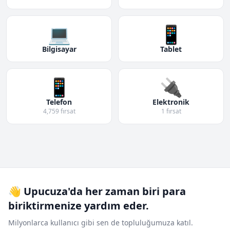
💻
📱
Bilgisayar
Tablet
📱
🔌
Telefon
Elektronik
4,759 fırsat
1 fırsat
👋 Upucuza'da her zaman biri para
biriktirmenize yardım eder.
Milyonlarca kullanıcı gibi sen de topluluğumuza katıl.