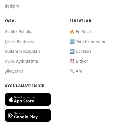
İletişim
YASAL
FIRSATLAR
Gizlilik Politikası
🔥 En Sıcak
Çerez Politikası
🆕 Yeni Eklenenler
Kullanım Koşulları
🆓 Ücretsiz
KVKK Aydınlatma
⏰ Bitiyor
Şikayetler
🔍 Ara
UYGULAMAYI İNDIR
Download on the
App Store
Get it on
Google Play