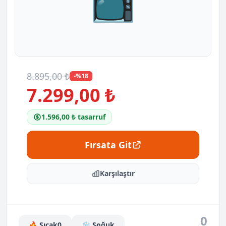
📺
8.895,00 ₺
-%18
7.299,00 ₺
1.596,00 ₺ tasarruf
Fırsata Git
Karşılaştır
0
🔥 Sıcak
0
❄️ Soğuk