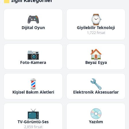
🗂️ İlgili Kategoriler
🎮
⌚
Dijital Oyun
Giyilebilir Teknoloji
1,722 fırsat
📷
🏠
Foto-Kamera
Beyaz Eşya
💈
🔧
Kişisel Bakım Aletleri
Elektronik Aksesuarlar
📺
💿
TV-Görüntü-Ses
Yazılım
2,859 fırsat