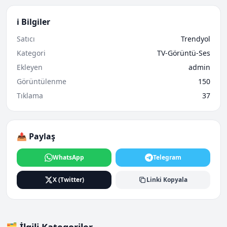
ℹ️ Bilgiler
Satıcı
Trendyol
Kategori
TV-Görüntü-Ses
Ekleyen
admin
Görüntülenme
150
Tıklama
37
📤 Paylaş
WhatsApp
Telegram
X (Twitter)
Linki Kopyala