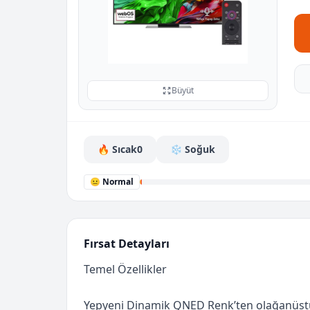
Büyüt
🔥 Sıcak
0
❄️ Soğuk
😐 Normal
Fırsat Detayları
Temel Özellikler
Yepyeni Dinamik QNED Renk’ten olağanüstü