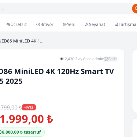
Ücretsiz
Bitiyor
Yeni
Seyahat
Tartışma
55 inç LG QNED evo AI QNED86 MiniLED 4K 120Hz Smar...
👁 2,430
·
2 ay önce
·
admin
·
Bildir
D86 MiniLED 4K 120Hz Smart TV
5 2025
.799,00 ₺
-%12
1.999,00 ₺
6.800,00 ₺ tasarruf