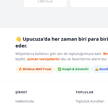
2,885 fırsat
👋 Upucuza'da her zaman biri para bir
eder.
Milyonlarca kullanıcı gibi sen de topluluğumuza katıl.
Bi
keşfet,
uzman tavsiyelerini
oku ve favorilerine alarm ku
🔥 Binlerce Aktif Fırsat
✅ Onaylı & Güvenilir
🛎️ Anın
ŞIRKET
TOPLULUK
Hakkımızda
Topluluk Kuralları