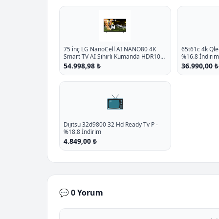
75 inç LG NanoCell AI NANO80 4K
65t61c 4k Qle
Smart TV AI Sihirli Kumanda HDR10
%16.8 İndirim
webOS25 2025
54.998,98 ₺
36.990,00 ₺
📺
Dijitsu 32d9800 32 Hd Ready Tv P -
%18.8 İndirim
4.849,00 ₺
💬 0 Yorum