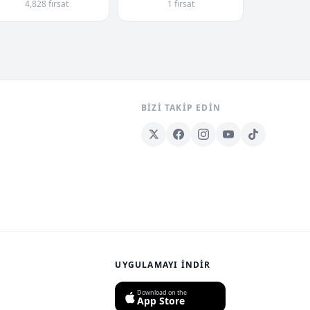
4,828 fırsat
1 fırsat
BIZI TAKIP EDIN
UYGULAMAYI İNDIR
Download on the
App Store