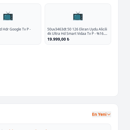
📺
📺
d Hdr Google Tv P -
50uv3463dt 50 126 Ekran Uydu Alicili
4k Ultra Hd Smart Vidaa Tv P - %16.6
İndirim
19.999,00 ₺
En Yeni