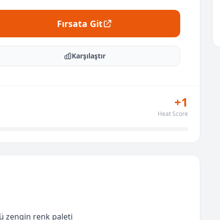
Fırsata Git
Karşılaştır
+1
Heat Score
 zengin renk paleti