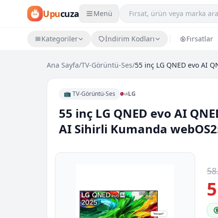
Upu
cuza
Menü
Kategoriler
İndirim Kodları
Fırsatlar
Ana Sayfa
/
TV-Görüntü-Ses
/
📺 TV-Görüntü-Ses
LG
55 inç LG QNED evo AI QNE
AI Sihirli Kumanda webOS2
58
5