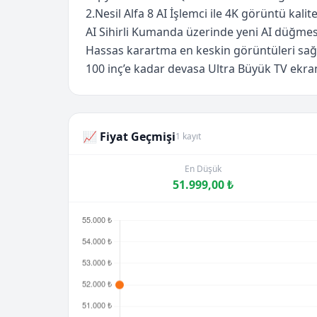
2.Nesil Alfa 8 AI İşlemci ile 4K görüntü kalit
AI Sihirli Kumanda üzerinde yeni AI düğmesi,
Hassas karartma en keskin görüntüleri sağla
100 inç’e kadar devasa Ultra Büyük TV ekr
📈 Fiyat Geçmişi
1 kayıt
En Düşük
51.999,00 ₺