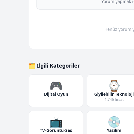
Yorum yapmak i
Henüz yorum yo
🗂️ İlgili Kategoriler
🎮
⌚
Dijital Oyun
Giyilebilir Teknoloji
1,746 fırsat
📺
💿
TV-Görüntü-Ses
Yazılım