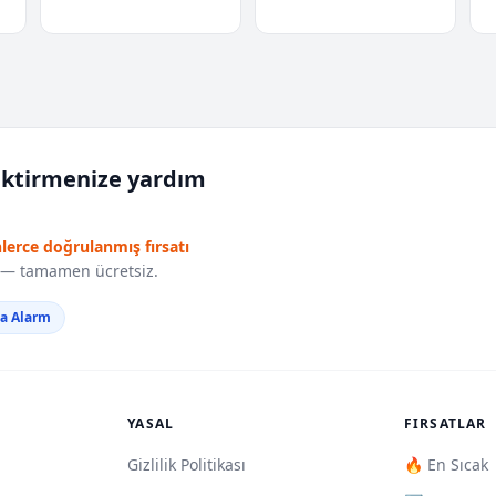
iktirmenize yardım
nlerce doğrulanmış fırsatı
r — tamamen ücretsiz.
da Alarm
YASAL
FIRSATLAR
Gizlilik Politikası
🔥 En Sıcak