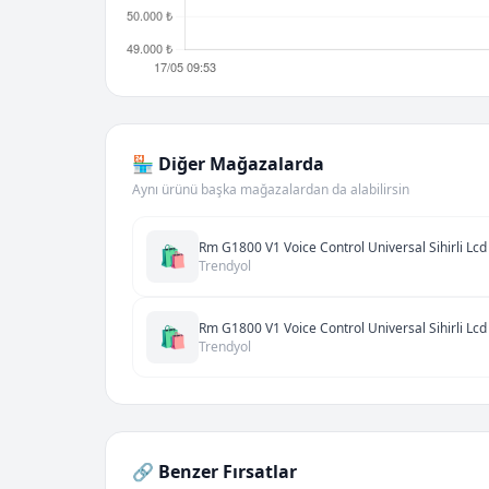
🏪 Diğer Mağazalarda
Aynı ürünü başka mağazalardan da alabilirsin
Rm G1800 V1 Voice Control Universal Sihirli Lc
🛍️
Trendyol
Rm G1800 V1 Voice Control Universal Sihirli Lc
🛍️
Trendyol
🔗 Benzer Fırsatlar