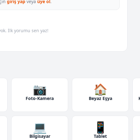
çin
giriş yap
veya
üye ol
.
k. İlk yorumu sen yaz!
📷
🏠
Foto-Kamera
Beyaz Eşya
💻
📱
Bilgisayar
Tablet