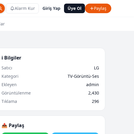
Alarm Kur
Giriş Yap
Üye Ol
Paylaş
lar
ℹ️ Bilgiler
Satıcı
LG
Kategori
TV-Görüntü-Ses
Ekleyen
admin
Görüntülenme
2,430
Tıklama
296
📤 Paylaş