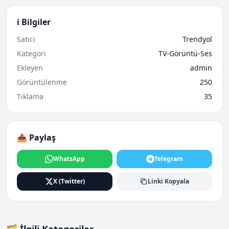
ℹ️ Bilgiler
Satıcı
Trendyol
Kategori
TV-Görüntü-Ses
Ekleyen
admin
Görüntülenme
250
Tıklama
35
📤 Paylaş
WhatsApp
Telegram
X (Twitter)
Linki Kopyala