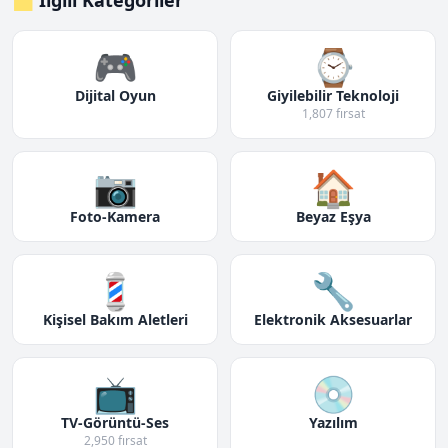
🗂️ İlgili Kategoriler
🎮
⌚
Dijital Oyun
Giyilebilir Teknoloji
1,807 fırsat
📷
🏠
Foto-Kamera
Beyaz Eşya
💈
🔧
Kişisel Bakım Aletleri
Elektronik Aksesuarlar
📺
💿
TV-Görüntü-Ses
Yazılım
2,950 fırsat