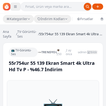
Kategoriler
İndirim Kodları
Fırsatlar
Ü
Ana
TV-Görüntü-
/
/
55r754ur 55 139 Ekran Smart 4k Ultra Hd Tv P - %46...
Sayfa
Ses
📺 TV-Görüntü-
👁
2 ay
TRENDYOL
·
·
admin
·
Bildir
Ses
250
önce
55r754ur 55 139 Ekran Smart 4k Ultra
Hd Tv P - %46.7 İndirim