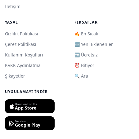
İletişim
YASAL
FIRSATLAR
Gizlilik Politikası
🔥 En Sıcak
Çerez Politikası
🆕 Yeni Eklenenler
Kullanım Koşulları
🆓 Ücretsiz
KVKK Aydınlatma
⏰ Bitiyor
Şikayetler
🔍 Ara
UYGULAMAYI İNDIR
Download on the
App Store
Get it on
Google Play