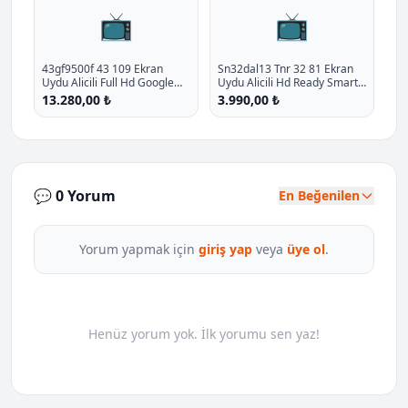
📺
📺
43gf9500f 43 109 Ekran
Sn32dal13 Tnr 32 81 Ekran
Uydu Alicili Full Hd Google
Uydu Alicili Hd Ready Smart
Smart Led Tv P - %16.4
Led Tv P - %47.5 İndirim
13.280,00 ₺
3.990,00 ₺
İndirim
💬 0 Yorum
En Beğenilen
Yorum yapmak için
giriş yap
veya
üye ol
.
Henüz yorum yok. İlk yorumu sen yaz!