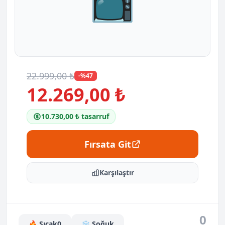
📺
22.999,00 ₺
-%47
12.269,00 ₺
10.730,00 ₺ tasarruf
Fırsata Git
Karşılaştır
0
🔥 Sıcak
0
❄️ Soğuk