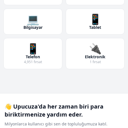
💻
📱
Bilgisayar
Tablet
📱
🔌
Telefon
Elektronik
4,951 fırsat
1 fırsat
👋 Upucuza'da her zaman biri para
biriktirmenize yardım eder.
Milyonlarca kullanıcı gibi sen de topluluğumuza katıl.