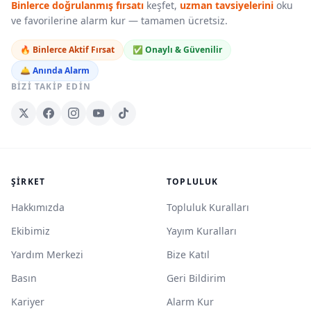
Binlerce doğrulanmış fırsatı
keşfet,
uzman tavsiyelerini
oku
ve favorilerine alarm kur — tamamen ücretsiz.
🔥 Binlerce Aktif Fırsat
✅ Onaylı & Güvenilir
🛎️ Anında Alarm
BIZI TAKIP EDIN
ŞIRKET
TOPLULUK
Hakkımızda
Topluluk Kuralları
Ekibimiz
Yayım Kuralları
Yardım Merkezi
Bize Katıl
Basın
Geri Bildirim
Kariyer
Alarm Kur