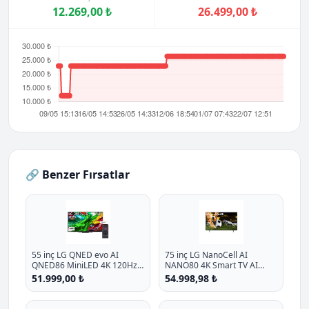
12.269,00 ₺
26.499,00 ₺
🔗 Benzer Fırsatlar
55 inç LG QNED evo AI
75 inç LG NanoCell AI
QNED86 MiniLED 4K 120Hz
NANO80 4K Smart TV AI
Smart TV AI Sihirli Kumanda
Sihirli Kumanda HDR10
51.999,00 ₺
54.998,98 ₺
webOS25 2025
webOS25 2025