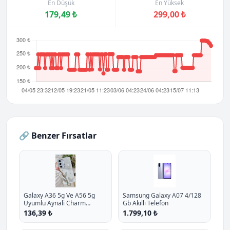
En Düşük
En Yüksek
179,49 ₺
299,00 ₺
🔗 Benzer Fırsatlar
Galaxy A36 5g Ve A56 5g
Samsung Galaxy A07 4/128
Uyumlu Aynali Charm
Gb Akıllı Telefon
Kelebek Oyuncakli Esnek
136,39 ₺
1.799,10 ₺
Silikon Kilif P - %10.9 İndirim