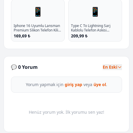
📱
📱
Iphone 16 Uyumlu Lansman
Type C To Lightning Sarj
Premium Slikon Telefon Kilifi
Kablolu Telefon Askisi
P - %14.6 İndirim
G7516axns P - %30 İndirim
169,69 ₺
209,99 ₺
💬 0 Yorum
En Eski
Yorum yapmak için
giriş yap
veya
üye ol
.
Henüz yorum yok. İlk yorumu sen yaz!