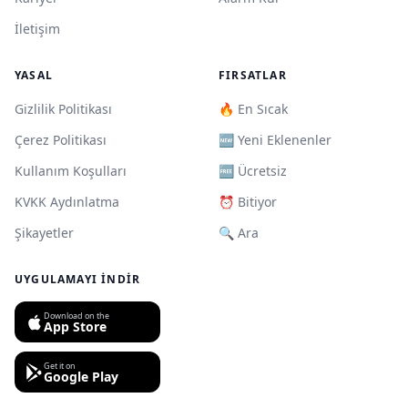
İletişim
YASAL
FIRSATLAR
Gizlilik Politikası
🔥 En Sıcak
Çerez Politikası
🆕 Yeni Eklenenler
Kullanım Koşulları
🆓 Ücretsiz
KVKK Aydınlatma
⏰ Bitiyor
Şikayetler
🔍 Ara
UYGULAMAYI İNDIR
Download on the
App Store
Get it on
Google Play