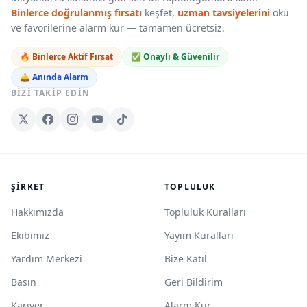
Binlerce doğrulanmış fırsatı
keşfet,
uzman tavsiyelerini
oku
ve favorilerine alarm kur — tamamen ücretsiz.
🔥 Binlerce Aktif Fırsat
✅ Onaylı & Güvenilir
🛎️ Anında Alarm
BIZI TAKIP EDIN
ŞIRKET
TOPLULUK
Hakkımızda
Topluluk Kuralları
Ekibimiz
Yayım Kuralları
Yardım Merkezi
Bize Katıl
Basın
Geri Bildirim
Kariyer
Alarm Kur