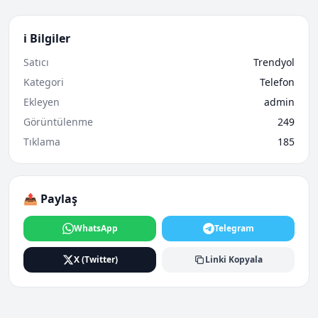
ℹ️ Bilgiler
Satıcı
Trendyol
Kategori
Telefon
Ekleyen
admin
Görüntülenme
249
Tıklama
185
📤 Paylaş
WhatsApp
Telegram
X (Twitter)
Linki Kopyala