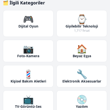
🗂️ İlgili Kategoriler
🎮
⌚
Dijital Oyun
Giyilebilir Teknoloji
1,717 fırsat
📷
🏠
Foto-Kamera
Beyaz Eşya
💈
🔧
Kişisel Bakım Aletleri
Elektronik Aksesuarlar
📺
💿
TV-Görüntü-Ses
Yazılım