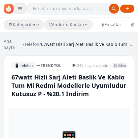
Kategoriler
İndirim Kodları
Fırsatlar
Ü
Ana
/
Telefon
/
67watt Hizli Sarj Aleti Baslik Ve Kablo Tum Mi Red...
Sayfa
📱 Telefon
TRENDYOL
👁 249
·
2 ay önce
·
admin
·
Bildir
67watt Hizli Sarj Aleti Baslik Ve Kablo
Tum Mi Redmi Modellerle Uyumludur
Kutusuz P - %20.1 İndirim