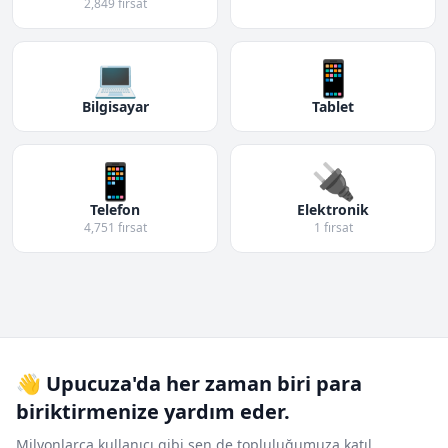
2,849 fırsat
💻
📱
Bilgisayar
Tablet
📱
🔌
Telefon
Elektronik
4,751 fırsat
1 fırsat
👋 Upucuza'da her zaman biri para
biriktirmenize yardım eder.
Milyonlarca kullanıcı gibi sen de topluluğumuza katıl.