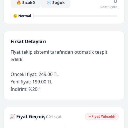
0
🔥 Sıcak
0
❄️ Soğuk
Heat Score
😐 Normal
Fırsat Detayları
Fiyat takip sistemi tarafından otomatik tespit
edildi.
Önceki fiyat: 249.00 TL
Yeni fiyat: 199.00 TL
İndirim: %20.1
📈 Fiyat Geçmişi
154 kayıt
Fiyat Yükseldi