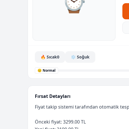
⌚
🔥 Sıcak
0
❄️ Soğuk
😐 Normal
Fırsat Detayları
Fiyat takip sistemi tarafından otomatik tespi
Önceki fiyat: 3299.00 TL