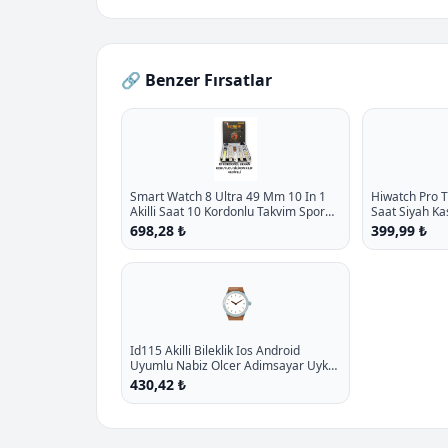
🔗 Benzer Fırsatlar
Smart Watch 8 Ultra 49 Mm 10 In 1
Hiwatch Pro T
Akilli Saat 10 Kordonlu Takvim Spor
Saat Siyah Ka
Whatsapp Menulu Koruma Kilifli P -
Hediyeli P - %
698,28 ₺
399,99 ₺
%11.7 İndirim
⌚
Id115 Akilli Bileklik Ios Android
Uyumlu Nabiz Olcer Adimsayar Uyku
Takibi P - %13.7 İndirim
430,42 ₺