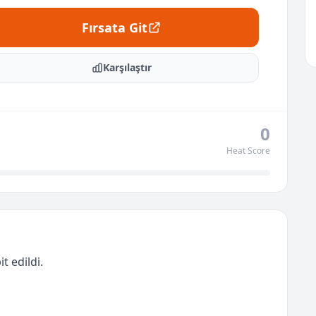
Fırsata Git
Karşılaştır
0
Heat Score
t edildi.