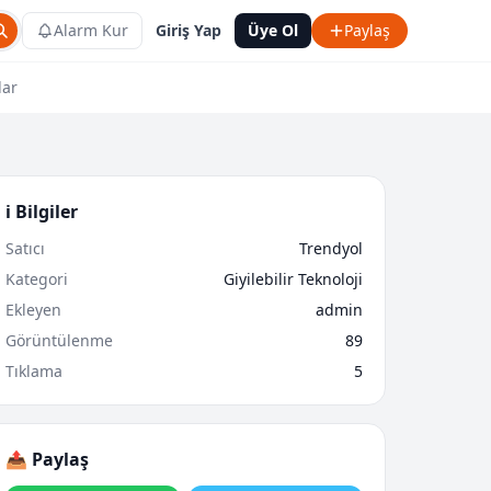
Alarm Kur
Giriş Yap
Üye Ol
Paylaş
lar
ℹ️ Bilgiler
Satıcı
Trendyol
Kategori
Giyilebilir Teknoloji
Ekleyen
admin
Görüntülenme
89
Tıklama
5
📤 Paylaş