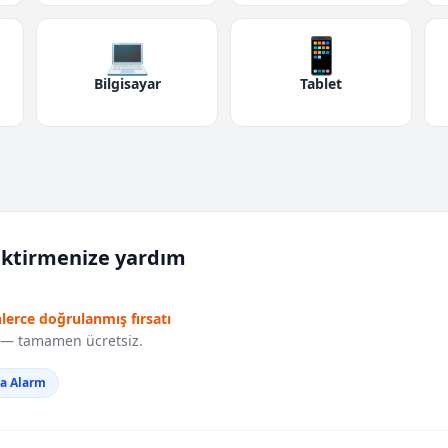
💻
📱
Bilgisayar
Tablet
iktirmenize yardım
nlerce doğrulanmış fırsatı
r — tamamen ücretsiz.
da Alarm