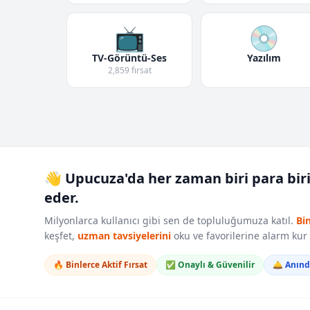
📺
💿
TV-Görüntü-Ses
Yazılım
2,859 fırsat
👋 Upucuza'da her zaman biri para bir
eder.
Milyonlarca kullanıcı gibi sen de topluluğumuza katıl.
Bi
keşfet,
uzman tavsiyelerini
oku ve favorilerine alarm ku
🔥 Binlerce Aktif Fırsat
✅ Onaylı & Güvenilir
🛎️ Anın