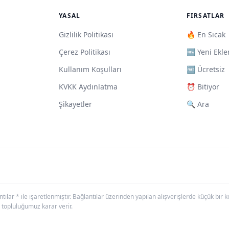
YASAL
FIRSATLAR
Gizlilik Politikası
🔥 En Sıcak
Çerez Politikası
🆕 Yeni Ekle
Kullanım Koşulları
🆓 Ücretsiz
KVKK Aydınlatma
⏰ Bitiyor
Şikayetler
🔍 Ara
antılar * ile işaretlenmiştir. Bağlantılar üzerinden yapılan alışverişlerde küçük bi
 topluluğumuz karar verir.