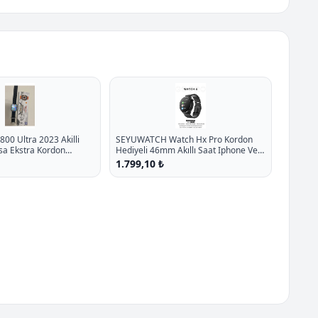
800 Ultra 2023 Akilli
SEYUWATCH Watch Hx Pro Kordon
sa Ekstra Kordon
Hediyeli 46mm Akıllı Saat Iphone Ve
27.1 İndirim
Android Tüm Telefonlara Uyumlu
1.799,10 ₺