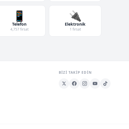
📱
🔌
Telefon
Elektronik
4,757 fırsat
1 fırsat
BIZI TAKIP EDIN