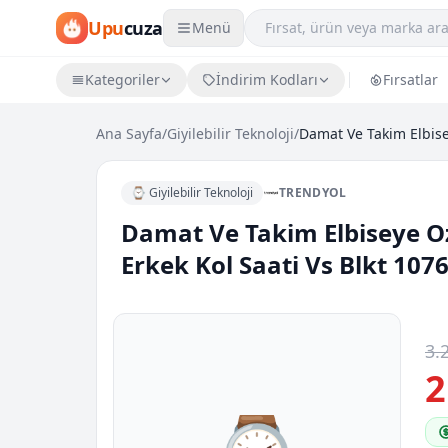
Upu
cuza
Menü
Kategoriler
İndirim Kodları
Fırsatlar
Ana Sayfa
/
Giyilebilir Teknoloji
/
⌚ Giyilebilir Teknoloji
TRENDYOL
Damat Ve Takim Elbiseye Oze
Erkek Kol Saati Vs Blkt 1076
3.
2