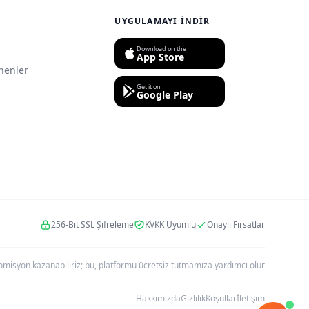
UYGULAMAYI İNDIR
Download on the
App Store
nenler
Get it on
Google Play
256-Bit SSL Şifreleme
KVKK Uyumlu
Onaylı Fırsatlar
r komisyon kazanabiliriz; bu, platformu ücretsiz tutmamıza yardımcı olur
Hakkımızda
Gizlilik
Koşullar
İletişim