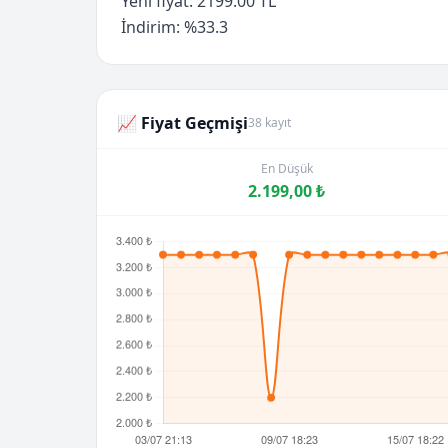
Yeni fiyat: 2199.00 TL
İndirim: %33.3
📈 Fiyat Geçmişi
38 kayıt
En Düşük
2.199,00 ₺