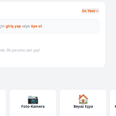
En Yeni
çin
giriş yap
veya
üye ol
.
k. İlk yorumu sen yaz!
📷
🏠
Foto-Kamera
Beyaz Eşya