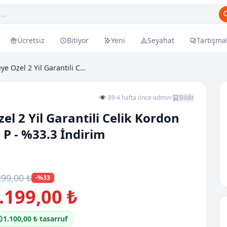
Ücretsiz
Bitiyor
Yeni
Seyahat
Tartışma
Damat Ve Takim Elbiseye Ozel 2 Yil Garantili Celik...
👁 89
·
4 hafta önce
·
admin
·
Bildir
l 2 Yil Garantili Celik Kordon
 P - %33.3 İndirim
299,00 ₺
-%33
.199,00 ₺
1.100,00 ₺ tasarruf