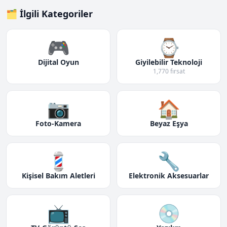
🗂️ İlgili Kategoriler
🎮
⌚
Dijital Oyun
Giyilebilir Teknoloji
1,770 fırsat
📷
🏠
Foto-Kamera
Beyaz Eşya
💈
🔧
Kişisel Bakım Aletleri
Elektronik Aksesuarlar
📺
💿