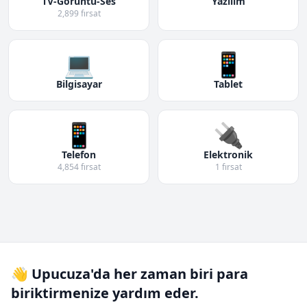
TV-Görüntü-Ses
Yazılım
2,899 fırsat
💻
📱
Bilgisayar
Tablet
📱
🔌
Telefon
Elektronik
4,854 fırsat
1 fırsat
👋 Upucuza'da her zaman biri para
biriktirmenize yardım eder.