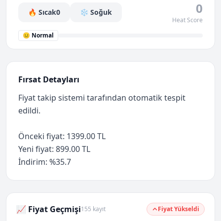
0
🔥 Sıcak
0
❄️ Soğuk
Heat Score
😐 Normal
Fırsat Detayları
Fiyat takip sistemi tarafından otomatik tespit
edildi.
Önceki fiyat: 1399.00 TL
Yeni fiyat: 899.00 TL
İndirim: %35.7
📈 Fiyat Geçmişi
155 kayıt
Fiyat Yükseldi