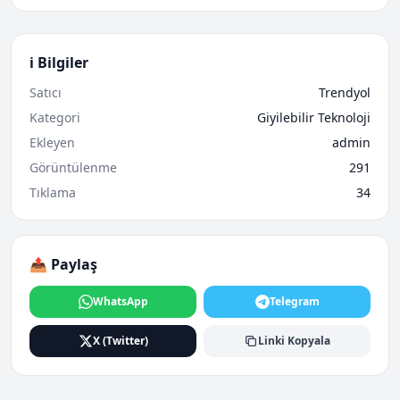
ℹ️ Bilgiler
Satıcı
Trendyol
Kategori
Giyilebilir Teknoloji
Ekleyen
admin
Görüntülenme
291
Tıklama
34
📤 Paylaş
WhatsApp
Telegram
X (Twitter)
Linki Kopyala