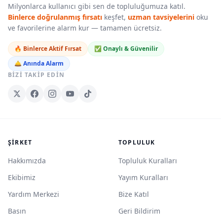
Milyonlarca kullanıcı gibi sen de topluluğumuza katıl.
Binlerce doğrulanmış fırsatı
keşfet,
uzman tavsiyelerini
oku
ve favorilerine alarm kur — tamamen ücretsiz.
🔥 Binlerce Aktif Fırsat
✅ Onaylı & Güvenilir
🛎️ Anında Alarm
BIZI TAKIP EDIN
ŞIRKET
TOPLULUK
Hakkımızda
Topluluk Kuralları
Ekibimiz
Yayım Kuralları
Yardım Merkezi
Bize Katıl
Basın
Geri Bildirim