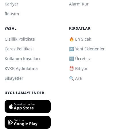
Kariyer
Alarm Kur
İletişim
YASAL
FIRSATLAR
Gizlilik Politikası
🔥 En Sıcak
Çerez Politikası
🆕 Yeni Eklenenler
Kullanım Koşulları
🆓 Ücretsiz
KVKK Aydınlatma
⏰ Bitiyor
Şikayetler
🔍 Ara
UYGULAMAYI İNDIR
Download on the
App Store
Get it on
Google Play