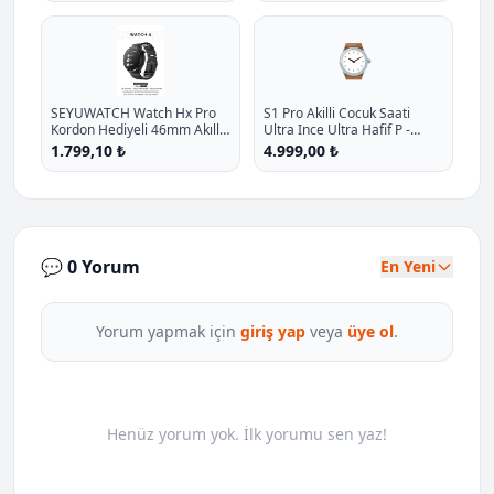
Kilifli P - %11.7 İndirim
⌚
SEYUWATCH Watch Hx Pro
S1 Pro Akilli Cocuk Saati
Kordon Hediyeli 46mm Akıllı
Ultra Ince Ultra Hafif P -
Saat Iphone Ve Android Tüm
%23.1 İndirim
1.799,10 ₺
4.999,00 ₺
Telefonlara Uyumlu
💬 0 Yorum
En Yeni
Yorum yapmak için
giriş yap
veya
üye ol
.
Henüz yorum yok. İlk yorumu sen yaz!