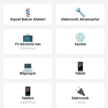
💈
🔧
Kişisel Bakım Aletleri
Elektronik Aksesuarlar
📺
💿
TV-Görüntü-Ses
Yazılım
2,946 fırsat
💻
📱
Bilgisayar
Tablet
📱
🔌
Telefon
Elektronik
4,942 fırsat
1 fırsat