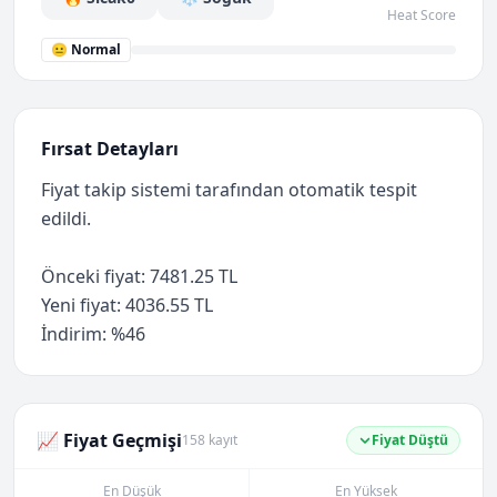
Heat Score
😐 Normal
Fırsat Detayları
Fiyat takip sistemi tarafından otomatik tespit
edildi.
Önceki fiyat: 7481.25 TL
Yeni fiyat: 4036.55 TL
İndirim: %46
📈 Fiyat Geçmişi
158 kayıt
Fiyat Düştü
En Düşük
En Yüksek