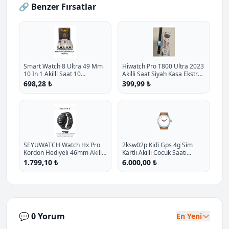
🔗 Benzer Fırsatlar
Smart Watch 8 Ultra 49 Mm
Hiwatch Pro T800 Ultra 2023
10 In 1 Akilli Saat 10
Akilli Saat Siyah Kasa Ekstra
Kordonlu Takvim Spor
Kordon Hediyeli P - %27.1
698,28 ₺
399,99 ₺
Whatsapp Menulu Koruma
İndirim
Kilifli P - %11.7 İndirim
⌚
SEYUWATCH Watch Hx Pro
2ksw02p Kidi Gps 4g Sim
Kordon Hediyeli 46mm Akıllı
Kartli Akilli Cocuk Saati
Saat Iphone Ve Android Tüm
Balerin Pembesi P - %14.3
1.799,10 ₺
6.000,00 ₺
Telefonlara Uyumlu
İndirim
💬 0 Yorum
En Yeni