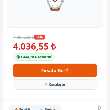
⌚
7.481,25 ₺
-%46
4.036,55 ₺
3.444,70 ₺ tasarruf
Fırsata Git
Karşılaştır
0
🔥 Sıcak
0
❄️ Soğuk