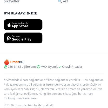
Şikayetler
🔍 Ara
UYGULAMAYI İNDIR
Download on the
App Store
Get it on
Google Play
Fırsat
Bul
256-Bit SSL Şifreleme
KVKK Uyumlu
Onaylı Fırsatlar
* Sitemizdeki bazı bağlantılar affiliate bağlantısı içerebilir — bu bağlantılar
* ile işaretlenmiştir. Bağlantılar üzerinden yapılan alışverişlerde küçük bir
komisyon kazanabiliriz; bu, platformu ücretsiz tutmamıza yardımcı olur ve
tarafsızlığımızı etkilemez. Hangi fırsatın öne çıkacağına her zaman
topluluğumuz karar verir.
© 2026 Upucuza. Tüm hakları saklıdır.