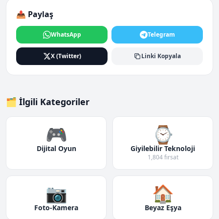
📤 Paylaş
WhatsApp
Telegram
X (Twitter)
Linki Kopyala
🗂️ İlgili Kategoriler
🎮
⌚
Dijital Oyun
Giyilebilir Teknoloji
1,804 fırsat
📷
🏠
Foto-Kamera
Beyaz Eşya