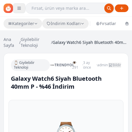
Kategoriler
İndirim Kodları
Fırsatlar
Ü
Ana
Giyilebilir
/
/
Galaxy Watch6 Siyah Bluetooth 40mm P - %46 İndirim
Sayfa
Teknoloji
⌚ Giyilebilir
👁
3 ay
TRENDYOL
·
·
admin
·
Bildir
Teknoloji
291
önce
Galaxy Watch6 Siyah Bluetooth
40mm P - %46 İndirim