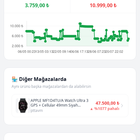
3.759,00 ₺
10.999,00 ₺
🏪 Diğer Mağazalarda
Aynı ürünü başka mağazalardan da alabilirsin
APPLE MF1D4TU/A Watch Ultra 3
47.500,00 ₺
GPS + Cellular 49mm Siyah
▲ %1077 pahalı
Titanyum Kasa VİTRİN
pttavm