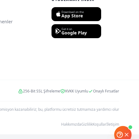
Download on the
App Store
nenler
Get it on
Google Play
256-Bit SSL Şifreleme
KVKK Uyumlu
Onaylı Fırsatlar
r komisyon kazanabiliriz; bu, platformu ücretsiz tutmamıza yardımcı olur
Hakkımızda
Gizlilik
Koşullar
İletişim