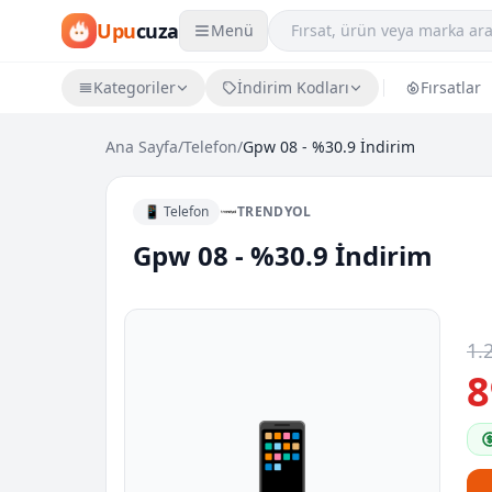
Upu
cuza
Menü
Kategoriler
İndirim Kodları
Fırsatlar
Ana Sayfa
/
Telefon
/
Gpw 08 - %30.9 İndirim
📱 Telefon
TRENDYOL
Gpw 08 - %30.9 İndirim
1.
8
📱