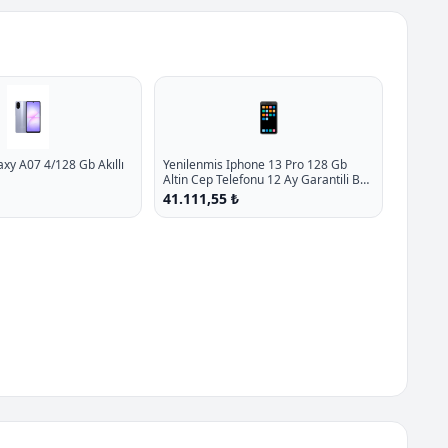
📱
y A07 4/128 Gb Akıllı
Yenilenmis Iphone 13 Pro 128 Gb
Altin Cep Telefonu 12 Ay Garantili B
Kalite P - %16.9 İndirim
41.111,55 ₺