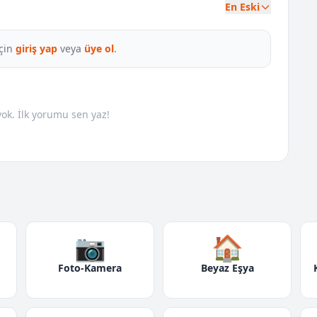
En Eski
çin
giriş yap
veya
üye ol
.
k. İlk yorumu sen yaz!
📷
🏠
Foto-Kamera
Beyaz Eşya