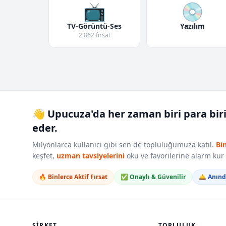
📺
💿
TV-Görüntü-Ses
Yazılım
2,862 fırsat
👋 Upucuza'da her zaman biri para bir
eder.
Milyonlarca kullanıcı gibi sen de topluluğumuza katıl.
Bi
keşfet,
uzman tavsiyelerini
oku ve favorilerine alarm ku
🔥 Binlerce Aktif Fırsat
✅ Onaylı & Güvenilir
🛎️ Anın
ŞIRKET
TOPLULUK