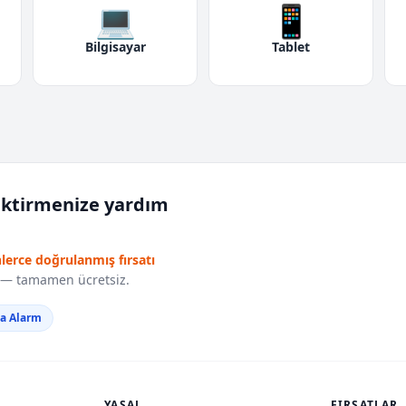
💻
📱
Bilgisayar
Tablet
iktirmenize yardım
nlerce doğrulanmış fırsatı
r — tamamen ücretsiz.
da Alarm
YASAL
FIRSATLAR