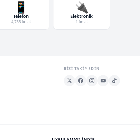
📱
🔌
Telefon
Elektronik
4,785 fırsat
1 fırsat
BIZI TAKIP EDIN
UYGULAMAYI İNDIR