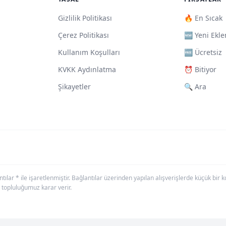
Gizlilik Politikası
🔥 En Sıcak
Çerez Politikası
🆕 Yeni Ekle
Kullanım Koşulları
🆓 Ücretsiz
KVKK Aydınlatma
⏰ Bitiyor
Şikayetler
🔍 Ara
antılar * ile işaretlenmiştir. Bağlantılar üzerinden yapılan alışverişlerde küçük bi
 topluluğumuz karar verir.