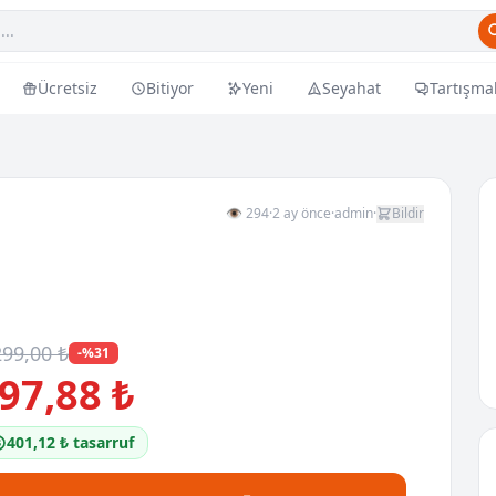
Ücretsiz
Bitiyor
Yeni
Seyahat
Tartışma
👁 294
·
2 ay önce
·
admin
·
Bildir
299,00 ₺
-%31
97,88 ₺
401,12 ₺ tasarruf