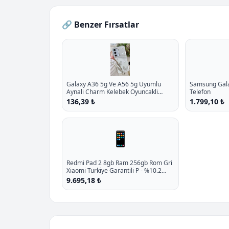
🔗 Benzer Fırsatlar
Galaxy A36 5g Ve A56 5g Uyumlu
Samsung Galax
Aynali Charm Kelebek Oyuncakli
Telefon
Esnek Silikon Kilif P - %10.9 İndirim
136,39 ₺
1.799,10 ₺
📱
Redmi Pad 2 8gb Ram 256gb Rom Gri
Xiaomi Turkiye Garantili P - %10.2
İndirim
9.695,18 ₺