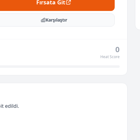
Fırsata Git
Karşılaştır
0
Heat Score
t edildi.