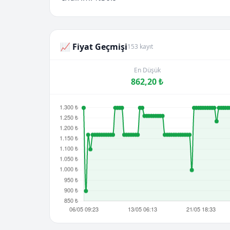
📈 Fiyat Geçmişi
153 kayıt
En Düşük
862,20 ₺