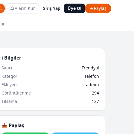
Alarm Kur
Giriş Yap
Üye Ol
Paylaş
lar
ℹ️ Bilgiler
Satıcı
Trendyol
Kategori
Telefon
Ekleyen
admin
Görüntülenme
294
Tıklama
127
📤 Paylaş