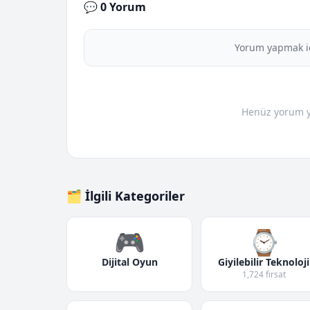
💬 0 Yorum
Yorum yapmak i
Henüz yorum yo
🗂️ İlgili Kategoriler
🎮
⌚
Dijital Oyun
Giyilebilir Teknoloji
1,724 fırsat