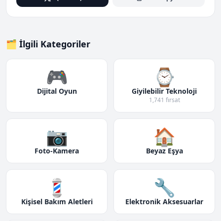
🗂️ İlgili Kategoriler
🎮
⌚
Dijital Oyun
Giyilebilir Teknoloji
1,741 fırsat
📷
🏠
Foto-Kamera
Beyaz Eşya
💈
🔧
Kişisel Bakım Aletleri
Elektronik Aksesuarlar