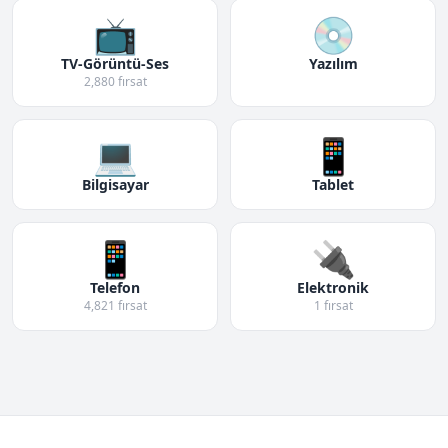
📺
💿
TV-Görüntü-Ses
Yazılım
2,880 fırsat
💻
📱
Bilgisayar
Tablet
📱
🔌
Telefon
Elektronik
4,821 fırsat
1 fırsat