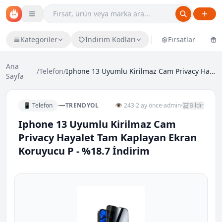
Kategoriler
İndirim Kodları
Fırsatlar
Ü
Ana
/
Telefon
/
Iphone 13 Uyumlu Kirilmaz Cam Privacy Hayalet Tam...
Sayfa
📱 Telefon
TRENDYOL
👁 243
·
2 ay önce
·
admin
·
Bildir
Iphone 13 Uyumlu Kirilmaz Cam
Privacy Hayalet Tam Kaplayan Ekran
Koruyucu P - %18.7 İndirim