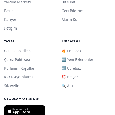
Yardım Merkezi
Bize Katıl
Basın
Geri Bildirim
Kariyer
Alarm Kur
İletişim
YASAL
FIRSATLAR
Gizlilik Politikası
🔥 En Sıcak
Çerez Politikası
🆕 Yeni Eklenenler
Kullanım Koşulları
🆓 Ücretsiz
KVKK Aydınlatma
⏰ Bitiyor
Şikayetler
🔍 Ara
UYGULAMAYI İNDIR
Download on the
App Store