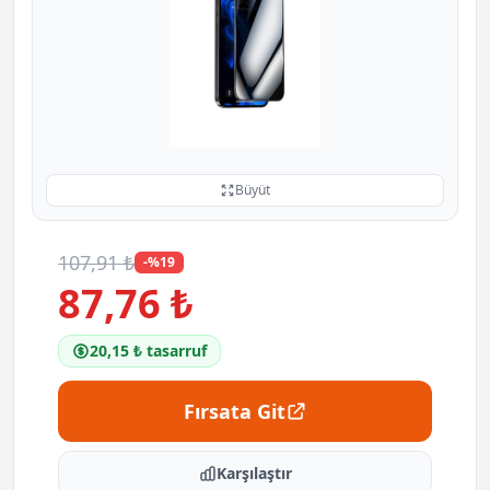
Büyüt
107,91 ₺
-%19
87,76 ₺
20,15 ₺ tasarruf
Fırsata Git
Karşılaştır