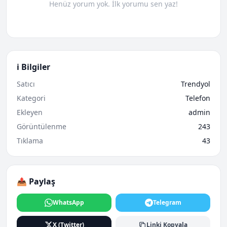
Henüz yorum yok. İlk yorumu sen yaz!
ℹ️ Bilgiler
Satıcı
Trendyol
Kategori
Telefon
Ekleyen
admin
Görüntülenme
243
Tıklama
43
📤 Paylaş
WhatsApp
Telegram
X (Twitter)
Linki Kopyala