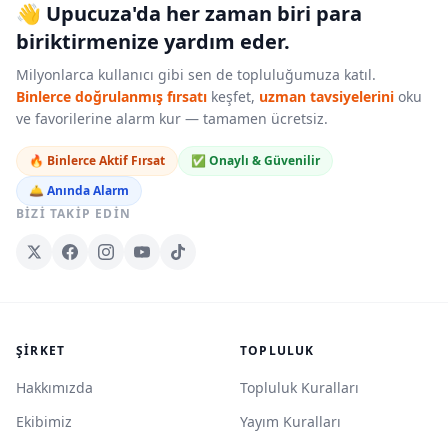
👋 Upucuza'da her zaman biri para
biriktirmenize yardım eder.
Milyonlarca kullanıcı gibi sen de topluluğumuza katıl.
Binlerce doğrulanmış fırsatı
keşfet,
uzman tavsiyelerini
oku
ve favorilerine alarm kur — tamamen ücretsiz.
🔥 Binlerce Aktif Fırsat
✅ Onaylı & Güvenilir
🛎️ Anında Alarm
BIZI TAKIP EDIN
ŞIRKET
TOPLULUK
Hakkımızda
Topluluk Kuralları
Ekibimiz
Yayım Kuralları