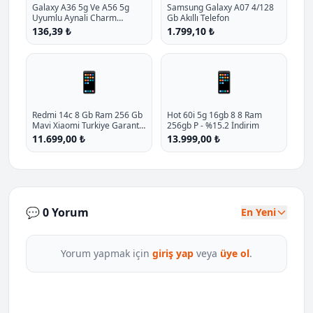
Galaxy A36 5g Ve A56 5g
Samsung Galaxy A07 4/128
Uyumlu Aynali Charm
Gb Akıllı Telefon
Kelebek Oyuncakli Esnek
136,39 ₺
1.799,10 ₺
Silikon Kilif P - %10.9 İndirim
📱
📱
Redmi 14c 8 Gb Ram 256 Gb
Hot 60i 5g 16gb 8 8 Ram
Mavi Xiaomi Turkiye Garantili
256gb P - %15.2 İndirim
P - %10 İndirim
11.699,00 ₺
13.999,00 ₺
💬 0 Yorum
En Yeni
Yorum yapmak için
giriş yap
veya
üye ol
.