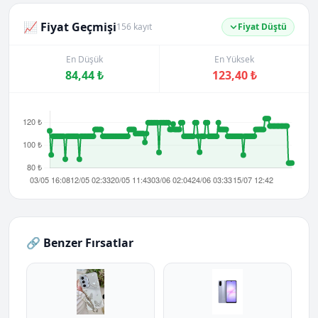
📈 Fiyat Geçmişi
156 kayıt
Fiyat Düştü
En Düşük
En Yüksek
84,44 ₺
123,40 ₺
🔗 Benzer Fırsatlar