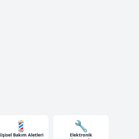
💈
🔧
Kişisel Bakım Aletleri
Elektronik