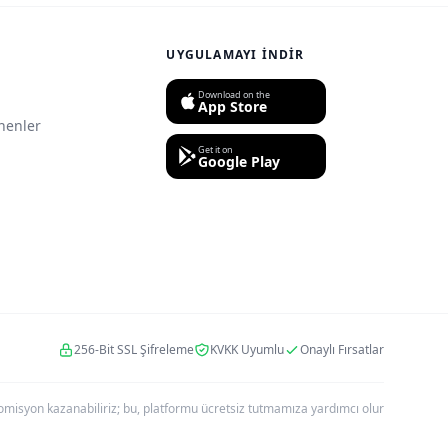
UYGULAMAYI İNDIR
Download on the
App Store
nenler
Get it on
Google Play
256-Bit SSL Şifreleme
KVKK Uyumlu
Onaylı Fırsatlar
r komisyon kazanabiliriz; bu, platformu ücretsiz tutmamıza yardımcı olur