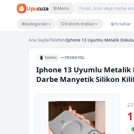
Upu
cuza
Menü
Kategoriler
İndirim Kodları
Fırsatlar
Ana Sayfa
/
Telefon
/
📱 Telefon
TRENDYOL
Iphone 13 Uyumlu Metalik
Darbe Manyetik Silikon Kili
27
1