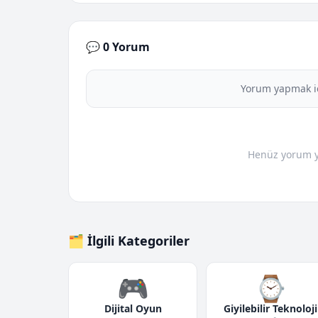
💬 0 Yorum
Yorum yapmak i
Henüz yorum yo
🗂️ İlgili Kategoriler
🎮
⌚
Dijital Oyun
Giyilebilir Teknoloji