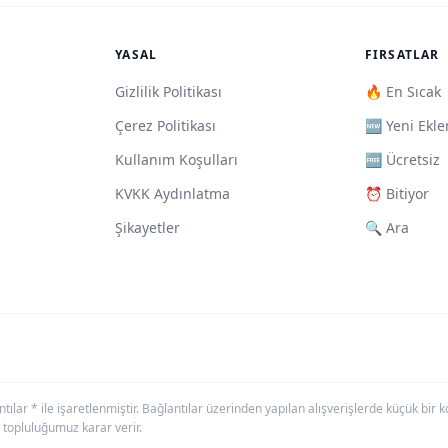
YASAL
FIRSATLAR
Gizlilik Politikası
🔥 En Sıcak
Çerez Politikası
🆕 Yeni Ekle
Kullanım Koşulları
🆓 Ücretsiz
KVKK Aydınlatma
⏰ Bitiyor
Şikayetler
🔍 Ara
antılar * ile işaretlenmiştir. Bağlantılar üzerinden yapılan alışverişlerde küçük bi
 topluluğumuz karar verir.