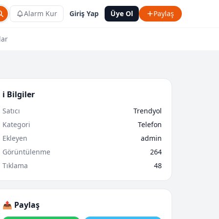
Alarm Kur
Giriş Yap
Üye Ol
Paylaş
lar
ℹ️ Bilgiler
Satıcı
Trendyol
Kategori
Telefon
Ekleyen
admin
Görüntülenme
264
Tıklama
48
📤 Paylaş