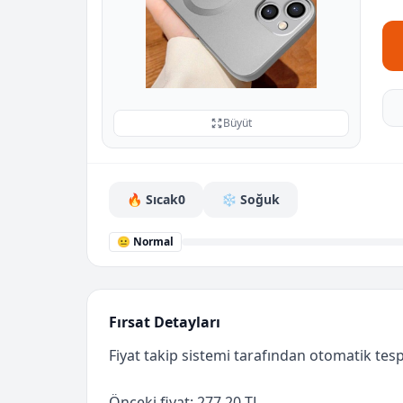
Büyüt
🔥 Sıcak
0
❄️ Soğuk
😐 Normal
Fırsat Detayları
Fiyat takip sistemi tarafından otomatik tespi
Önceki fiyat: 277.20 TL