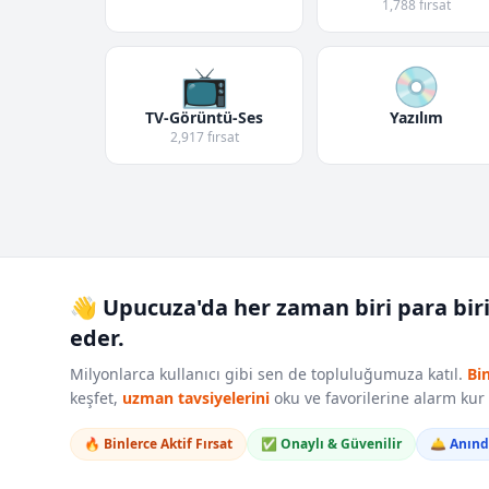
1,788 fırsat
📺
💿
TV-Görüntü-Ses
Yazılım
2,917 fırsat
👋 Upucuza'da her zaman biri para bir
eder.
Milyonlarca kullanıcı gibi sen de topluluğumuza katıl.
Bi
keşfet,
uzman tavsiyelerini
oku ve favorilerine alarm ku
🔥 Binlerce Aktif Fırsat
✅ Onaylı & Güvenilir
🛎️ Anın