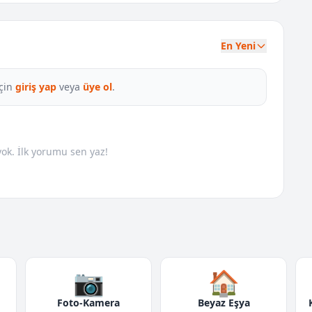
En Yeni
çin
giriş yap
veya
üye ol
.
k. İlk yorumu sen yaz!
📷
🏠
Foto-Kamera
Beyaz Eşya