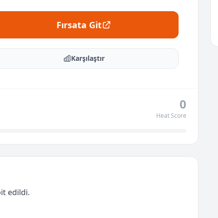
Fırsata Git
Karşılaştır
0
Heat Score
t edildi.