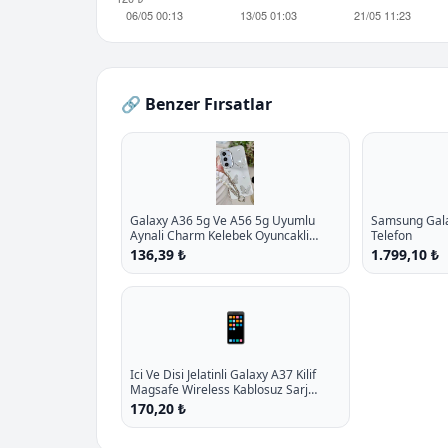
🔗 Benzer Fırsatlar
Galaxy A36 5g Ve A56 5g Uyumlu
Samsung Galax
Aynali Charm Kelebek Oyuncakli
Telefon
Esnek Silikon Kilif P - %10.9 İndirim
136,39 ₺
1.799,10 ₺
📱
Ici Ve Disi Jelatinli Galaxy A37 Kilif
Magsafe Wireless Kablosuz Sarj
Destekli Sert Darbe Emici P - %14.9
170,20 ₺
İndirim