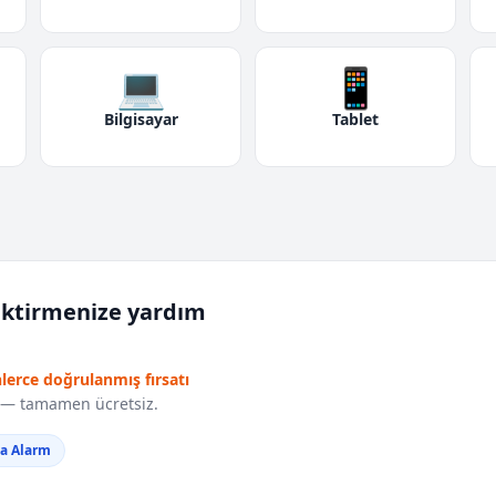
💻
📱
Bilgisayar
Tablet
iktirmenize yardım
nlerce doğrulanmış fırsatı
r — tamamen ücretsiz.
da Alarm