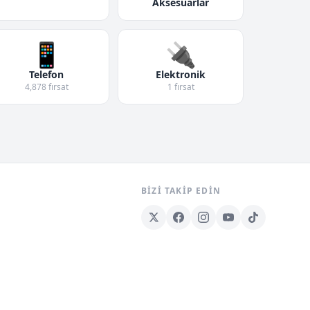
Aksesuarlar
📱
🔌
Telefon
Elektronik
4,878 fırsat
1 fırsat
BIZI TAKIP EDIN