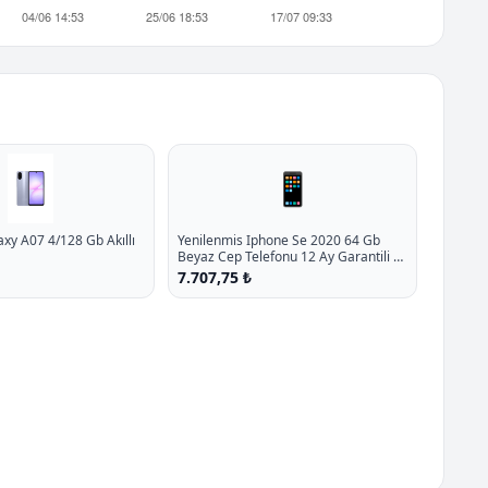
📱
y A07 4/128 Gb Akıllı
Yenilenmis Iphone Se 2020 64 Gb
Beyaz Cep Telefonu 12 Ay Garantili A
Kalite P - %18.9 İndirim
7.707,75 ₺