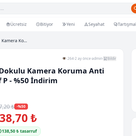
Ücretsiz
Bitiyor
Yeni
Seyahat
Tartışma
Iphone 13 Uyumlu Metalik Dokulu Kamera Koruma Anti...
👁 264
·
2 ay önce
·
admin
·
Bildir
 Dokulu Kamera Koruma Anti
f P - %50 İndirim
7,20 ₺
-%50
38,70 ₺
138,50 ₺ tasarruf