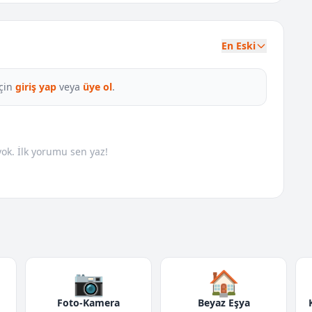
En Eski
çin
giriş yap
veya
üye ol
.
k. İlk yorumu sen yaz!
📷
🏠
Foto-Kamera
Beyaz Eşya