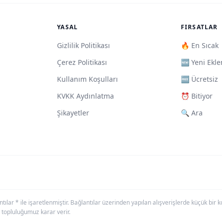
YASAL
FIRSATLAR
Gizlilik Politikası
🔥 En Sıcak
Çerez Politikası
🆕 Yeni Ekle
Kullanım Koşulları
🆓 Ücretsiz
KVKK Aydınlatma
⏰ Bitiyor
Şikayetler
🔍 Ara
antılar * ile işaretlenmiştir. Bağlantılar üzerinden yapılan alışverişlerde küçük bi
 topluluğumuz karar verir.