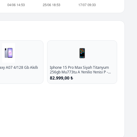
📱
y A07 4/128 Gb Akıllı
Iphone 15 Pro Max Siyah Titanyum
256gb Mu773tu A Yenilio Yenisi P -
%12.6 İndirim
82.999,00 ₺