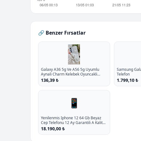
🔗 Benzer Fırsatlar
Galaxy A36 5g Ve A56 5g Uyumlu
Samsung Galax
Aynali Charm Kelebek Oyuncakli
Telefon
Esnek Silikon Kilif P - %10.9 İndirim
136,39 ₺
1.799,10 ₺
📱
Yenilenmis Iphone 12 64 Gb Beyaz
Cep Telefonu 12 Ay Garantili A Kalite
P - %10.8 İndirim
18.190,00 ₺