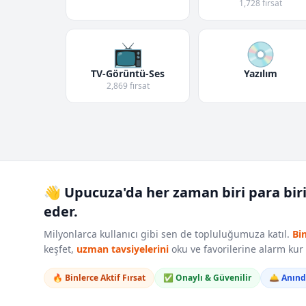
1,728 fırsat
📺
💿
TV-Görüntü-Ses
Yazılım
2,869 fırsat
👋 Upucuza'da her zaman biri para bir
eder.
Milyonlarca kullanıcı gibi sen de topluluğumuza katıl.
Bi
keşfet,
uzman tavsiyelerini
oku ve favorilerine alarm ku
🔥 Binlerce Aktif Fırsat
✅ Onaylı & Güvenilir
🛎️ Anın