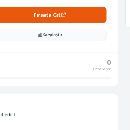
Fırsata Git
Karşılaştır
0
Heat Score
t edildi.