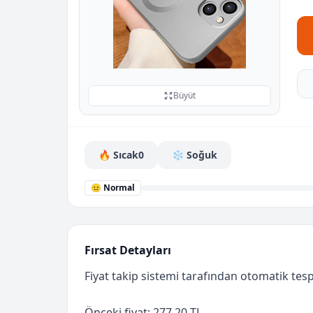
Büyüt
🔥 Sıcak
0
❄️ Soğuk
😐 Normal
Fırsat Detayları
Fiyat takip sistemi tarafından otomatik tespi
Önceki fiyat: 277.20 TL