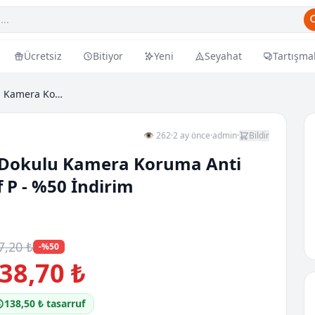
Ücretsiz
Bitiyor
Yeni
Seyahat
Tartışma
Iphone 13 Uyumlu Metalik Dokulu Kamera Koruma Anti...
👁 262
·
2 ay önce
·
admin
·
Bildir
 Dokulu Kamera Koruma Anti
f P - %50 İndirim
7,20 ₺
-%50
38,70 ₺
138,50 ₺ tasarruf