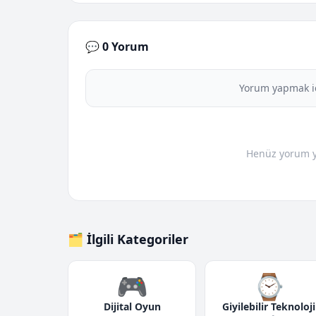
💬 0 Yorum
Yorum yapmak i
Henüz yorum yo
🗂️ İlgili Kategoriler
🎮
⌚
Dijital Oyun
Giyilebilir Teknoloji