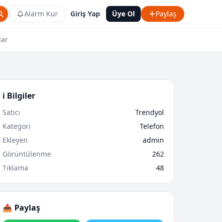
Alarm Kur
Giriş Yap
Üye Ol
Paylaş
lar
ℹ️ Bilgiler
Satıcı
Trendyol
Kategori
Telefon
Ekleyen
admin
Görüntülenme
262
Tıklama
48
📤 Paylaş