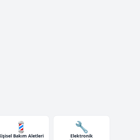
💈
🔧
Kişisel Bakım Aletleri
Elektronik