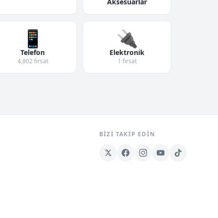
Aksesuarlar
📱
🔌
Telefon
Elektronik
4,802 fırsat
1 fırsat
BIZI TAKIP EDIN