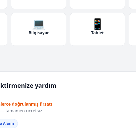
💻
📱
Bilgisayar
Tablet
iktirmenize yardım
nlerce doğrulanmış fırsatı
r — tamamen ücretsiz.
da Alarm