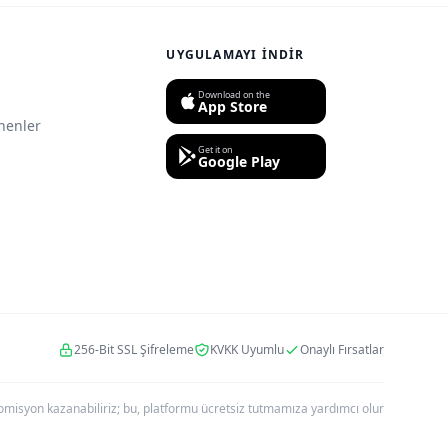
UYGULAMAYI İNDIR
Download on the
App Store
nenler
Get it on
Google Play
256-Bit SSL Şifreleme
KVKK Uyumlu
Onaylı Fırsatlar
r komisyon kazanabiliriz; bu, platformu ücretsiz tutmamıza yardımcı olur