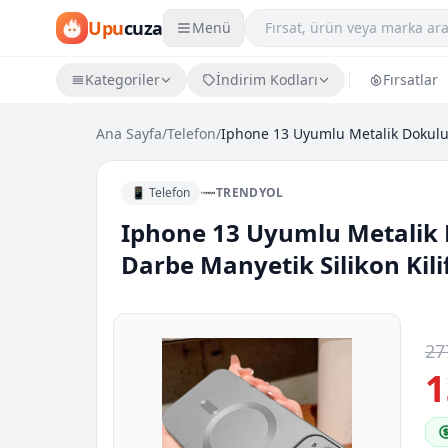
Upu
cuza
Menü
Kategoriler
İndirim Kodları
Fırsatlar
Ana Sayfa
/
Telefon
/
📱 Telefon
TRENDYOL
Iphone 13 Uyumlu Metalik
Darbe Manyetik Silikon Kili
27
1