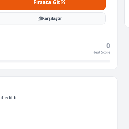
Fırsata Git
Karşılaştır
0
Heat Score
t edildi.