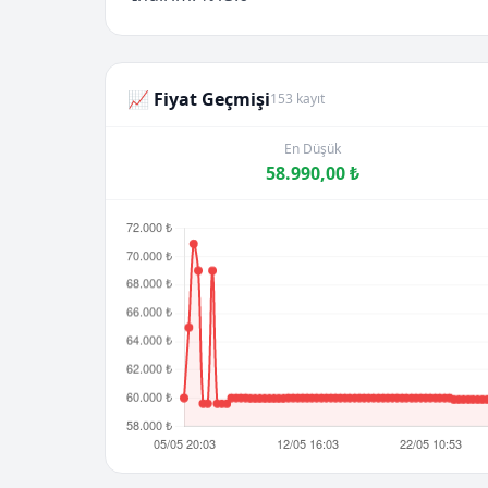
📈 Fiyat Geçmişi
153 kayıt
En Düşük
58.990,00 ₺