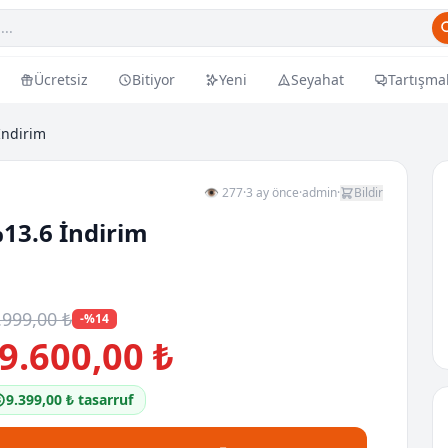
Ücretsiz
Bitiyor
Yeni
Seyahat
Tartışma
İndirim
👁 277
·
3 ay önce
·
admin
·
Bildir
%13.6 İndirim
.999,00 ₺
-%14
9.600,00 ₺
9.399,00 ₺ tasarruf