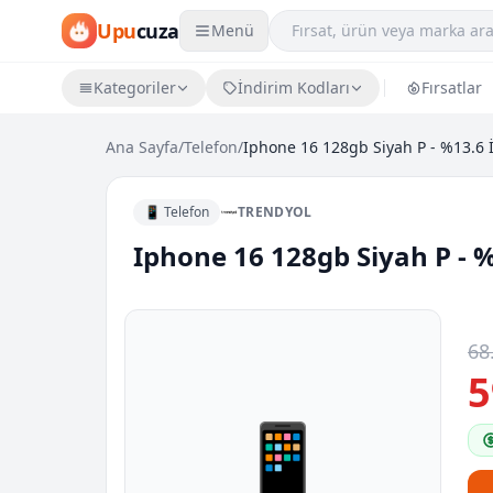
Upu
cuza
Menü
Kategoriler
İndirim Kodları
Fırsatlar
Ana Sayfa
/
Telefon
/
Iphone 16 128gb Siyah P - %13.6 
📱 Telefon
TRENDYOL
Iphone 16 128gb Siyah P - 
68
5
📱