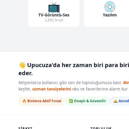
📺
💿
TV-Görüntü-Ses
Yazılım
2,895 fırsat
👋 Upucuza'da her zaman biri para bir
eder.
Milyonlarca kullanıcı gibi sen de topluluğumuza katıl.
Bi
keşfet,
uzman tavsiyelerini
oku ve favorilerine alarm ku
🔥 Binlerce Aktif Fırsat
✅ Onaylı & Güvenilir
🛎️ Anın
ŞIRKET
TOPLULUK