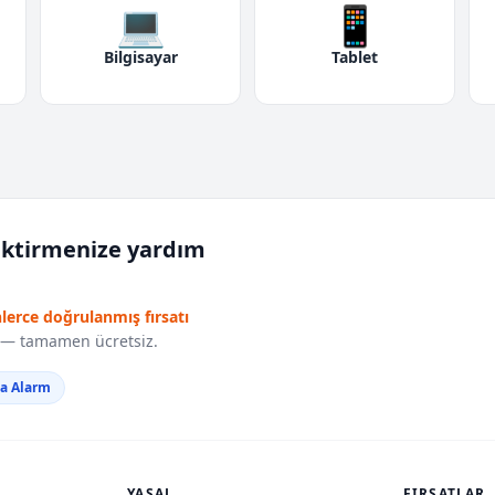
💻
📱
Bilgisayar
Tablet
iktirmenize yardım
nlerce doğrulanmış fırsatı
r — tamamen ücretsiz.
da Alarm
YASAL
FIRSATLAR