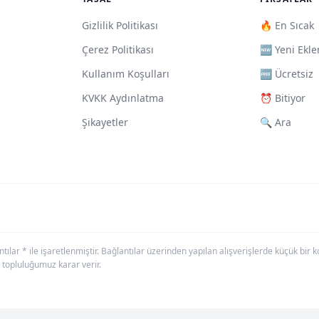
Gizlilik Politikası
🔥 En Sıcak
Çerez Politikası
🆕 Yeni Ekle
Kullanım Koşulları
🆓 Ücretsiz
KVKK Aydınlatma
⏰ Bitiyor
Şikayetler
🔍 Ara
antılar * ile işaretlenmiştir. Bağlantılar üzerinden yapılan alışverişlerde küçük bi
 topluluğumuz karar verir.