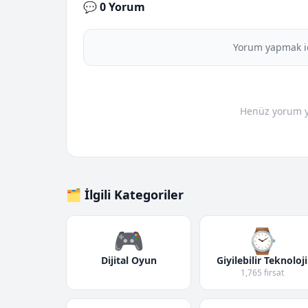
💬 0 Yorum
Yorum yapmak i
Henüz yorum yo
🗂️ İlgili Kategoriler
🎮
⌚
Dijital Oyun
Giyilebilir Teknoloji
1,765 fırsat