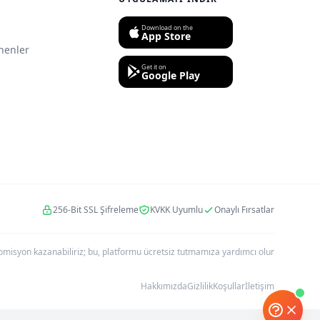
Download on the
App Store
nenler
Get it on
Google Play
256-Bit SSL Şifreleme
KVKK Uyumlu
Onaylı Fırsatlar
r komisyon kazanabiliriz; bu, platformu ücretsiz tutmamıza yardımcı olur
Hakkımızda
Gizlilik
Koşullar
İletişim