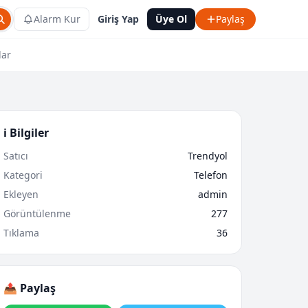
Alarm Kur
Giriş Yap
Üye Ol
Paylaş
lar
ℹ️ Bilgiler
Satıcı
Trendyol
Kategori
Telefon
Ekleyen
admin
Görüntülenme
277
Tıklama
36
📤 Paylaş