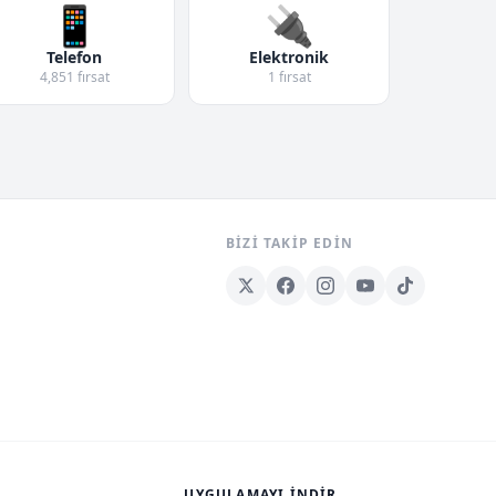
📱
🔌
Telefon
Elektronik
4,851 fırsat
1 fırsat
BIZI TAKIP EDIN
UYGULAMAYI İNDIR