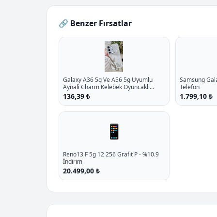
🔗 Benzer Fırsatlar
Galaxy A36 5g Ve A56 5g Uyumlu
Samsung Galax
Aynali Charm Kelebek Oyuncakli
Telefon
Esnek Silikon Kilif P - %10.9 İndirim
136,39 ₺
1.799,10 ₺
📱
Reno13 F 5g 12 256 Grafit P - %10.9
İndirim
20.499,00 ₺