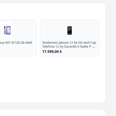
📱
y A07 4/128 Gb Akıllı
Yenilenmis Iphone 12 64 Gb Yesil Cep
Telefonu 12 Ay Garantili A Kalite P -
%26.5 İndirim
17.599,00 ₺