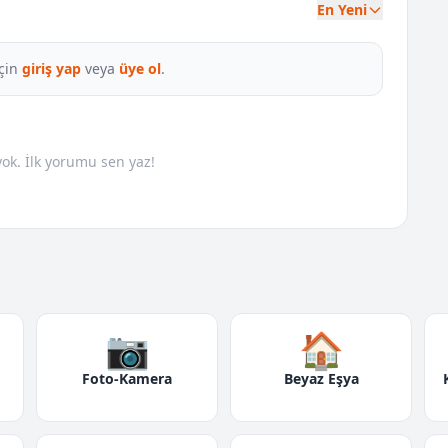
En Yeni
çin
giriş yap
veya
üye ol
.
k. İlk yorumu sen yaz!
📷
🏠
Foto-Kamera
Beyaz Eşya