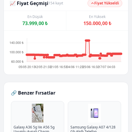
📈 Fiyat Geçmişi
154 kayıt
Fiyat Yükseldi
En Düşük
En Yüksek
73.999,00 ₺
150.000,00 ₺
🔗 Benzer Fırsatlar
Galaxy A36 5g Ve A56 5g
Samsung Galaxy A07 4/128
Uyumlu Aynali Charm
Gb Akıllı Telefon