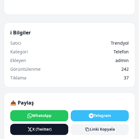
ℹ️ Bilgiler
Satıcı
Trendyol
Kategori
Telefon
Ekleyen
admin
Görüntülenme
242
Tıklama
37
📤 Paylaş
WhatsApp
Telegram
X (Twitter)
Linki Kopyala