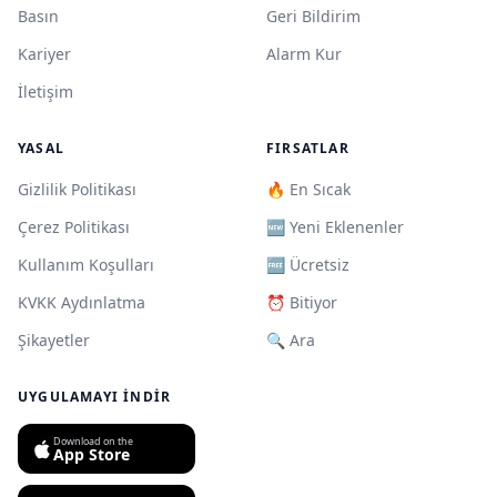
Basın
Geri Bildirim
Kariyer
Alarm Kur
İletişim
YASAL
FIRSATLAR
Gizlilik Politikası
🔥 En Sıcak
Çerez Politikası
🆕 Yeni Eklenenler
Kullanım Koşulları
🆓 Ücretsiz
KVKK Aydınlatma
⏰ Bitiyor
Şikayetler
🔍 Ara
UYGULAMAYI İNDIR
Download on the
App Store