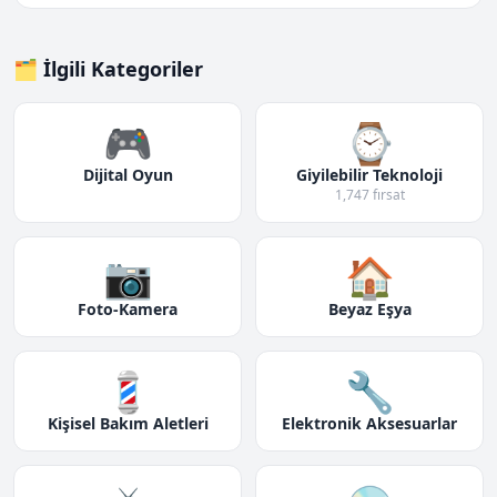
🗂️ İlgili Kategoriler
🎮
⌚
Dijital Oyun
Giyilebilir Teknoloji
1,747 fırsat
📷
🏠
Foto-Kamera
Beyaz Eşya
💈
🔧
Kişisel Bakım Aletleri
Elektronik Aksesuarlar