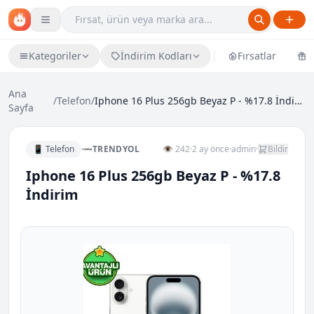
Kategoriler
İndirim Kodları
Fırsatlar
Ü
Ana
/
Telefon
/
Iphone 16 Plus 256gb Beyaz P - %17.8 İndirim
Sayfa
📱 Telefon
TRENDYOL
👁 242
·
2 ay önce
·
admin
·
Bildir
Iphone 16 Plus 256gb Beyaz P - %17.8
İndirim