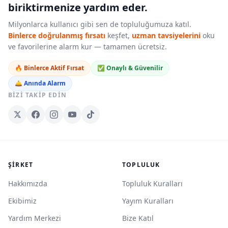
biriktirmenize yardım eder.
Milyonlarca kullanıcı gibi sen de topluluğumuza katıl.
Binlerce doğrulanmış fırsatı
keşfet,
uzman tavsiyelerini
oku
ve favorilerine alarm kur — tamamen ücretsiz.
🔥 Binlerce Aktif Fırsat
✅ Onaylı & Güvenilir
🛎️ Anında Alarm
BIZI TAKIP EDIN
ŞIRKET
TOPLULUK
Hakkımızda
Topluluk Kuralları
Ekibimiz
Yayım Kuralları
Yardım Merkezi
Bize Katıl