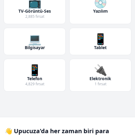
📺
💿
TV-Görüntü-Ses
Yazılım
2,885 fırsat
💻
📱
Bilgisayar
Tablet
📱
🔌
Telefon
Elektronik
4,829 fırsat
1 fırsat
👋 Upucuza'da her zaman biri para