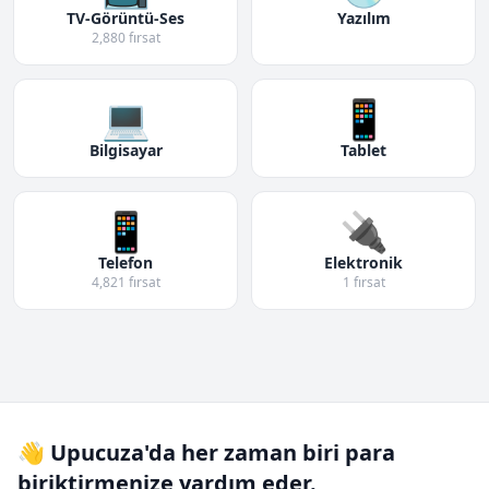
TV-Görüntü-Ses
Yazılım
2,880 fırsat
💻
📱
Bilgisayar
Tablet
📱
🔌
Telefon
Elektronik
4,821 fırsat
1 fırsat
👋 Upucuza'da her zaman biri para
biriktirmenize yardım eder.