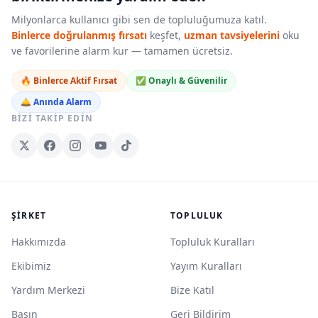
Milyonlarca kullanıcı gibi sen de topluluğumuza katıl.
Binlerce doğrulanmış fırsatı
keşfet,
uzman tavsiyelerini
oku
ve favorilerine alarm kur — tamamen ücretsiz.
🔥 Binlerce Aktif Fırsat
✅ Onaylı & Güvenilir
🛎️ Anında Alarm
BIZI TAKIP EDIN
ŞIRKET
TOPLULUK
Hakkımızda
Topluluk Kuralları
Ekibimiz
Yayım Kuralları
Yardım Merkezi
Bize Katıl
Basın
Geri Bildirim