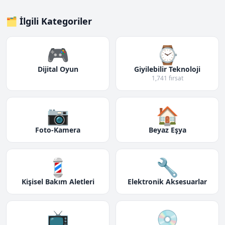
🗂️ İlgili Kategoriler
🎮
⌚
Dijital Oyun
Giyilebilir Teknoloji
1,741 fırsat
📷
🏠
Foto-Kamera
Beyaz Eşya
💈
🔧
Kişisel Bakım Aletleri
Elektronik Aksesuarlar
📺
💿