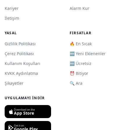
Kariyer
Alarm Kur
İletişim
YASAL
FIRSATLAR
Gizlilik Politikası
🔥 En Sıcak
Çerez Politikası
🆕 Yeni Eklenenler
Kullanım Koşulları
🆓 Ücretsiz
KVKK Aydınlatma
⏰ Bitiyor
Şikayetler
🔍 Ara
UYGULAMAYI İNDIR
Download on the
App Store
Get it on
Google Play