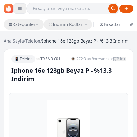
Kategoriler
İndirim Kodları
Fırsatlar
Ü
Ana Sayfa
/
Telefon
/
Iphone 16e 128gb Beyaz P - %13.3 İndirim
📱 Telefon
TRENDYOL
👁 272
·
3 ay önce
·
admin
·
Bildir
Iphone 16e 128gb Beyaz P - %13.3
İndirim