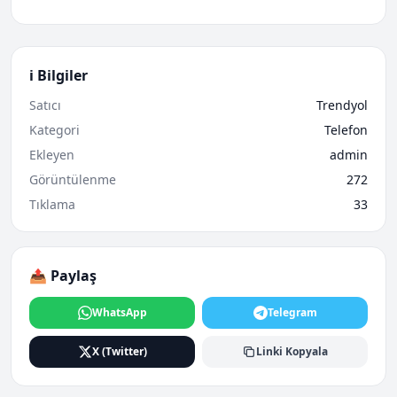
ℹ️ Bilgiler
Satıcı
Trendyol
Kategori
Telefon
Ekleyen
admin
Görüntülenme
272
Tıklama
33
📤 Paylaş
WhatsApp
Telegram
X (Twitter)
Linki Kopyala