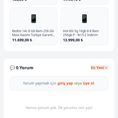
Silikon Kilif P - %10.9 İndirim
📱
📱
Redmi 14c 8 Gb Ram 256 Gb
Hot 60i 5g 16gb 8 8 Ram
Mavi Xiaomi Turkiye Garantili
256gb P - %15.2 İndirim
P - %10 İndirim
11.699,00 ₺
13.999,00 ₺
💬 0 Yorum
En Yeni
Yorum yapmak için
giriş yap
veya
üye ol
.
Henüz yorum yok. İlk yorumu sen yaz!