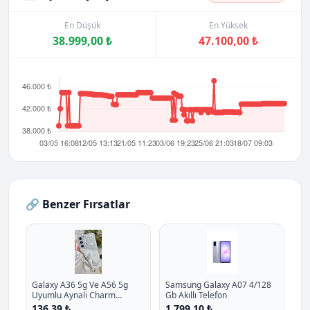
En Düşük
En Yüksek
38.999,00 ₺
47.100,00 ₺
🔗 Benzer Fırsatlar
Galaxy A36 5g Ve A56 5g
Samsung Galaxy A07 4/128
Uyumlu Aynali Charm
Gb Akıllı Telefon
Kelebek Oyuncakli Esnek
136,39 ₺
1.799,10 ₺