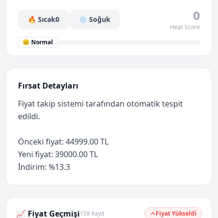
0
🔥 Sıcak
0
❄️ Soğuk
Heat Score
😐 Normal
Fırsat Detayları
Fiyat takip sistemi tarafından otomatik tespit
edildi.
Önceki fiyat: 44999.00 TL
Yeni fiyat: 39000.00 TL
İndirim: %13.3
📈 Fiyat Geçmişi
158 kayıt
Fiyat Yükseldi