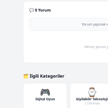
💬 0 Yorum
Yorum yapmak i
Henüz yorum yo
🗂️ İlgili Kategoriler
🎮
⌚
Dijital Oyun
Giyilebilir Teknoloji
1,726 fırsat