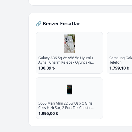
🔗 Benzer Fırsatlar
Galaxy A36 5g Ve A56 5g Uyumlu
Samsung Galax
Aynali Charm Kelebek Oyuncakli
Telefon
Esnek Silikon Kilif P - %10.9 İndirim
136,39 ₺
1.799,10 ₺
📱
5000 Mah Mini 22 5w Usb C Giris
Cikis Hizli Sarj 2 Port Tak Calistir
Standli Powerbank Aba - %16.8
1.995,00 ₺
İndirim