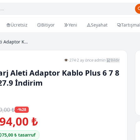
Ücretsiz
Bitiyor
Yeni
Seyahat
Tartışma
Iphone Tum Uyumlu Hizli Sarj Aleti Adaptor Kablo P...
👁 274
·
2 ay önce
·
admin
·
Bildir
j Aleti Adaptor Kablo Plus 6 7 8
27.9 İndirim
9,00 ₺
-%28
94,00 ₺
75,00 ₺ tasarruf