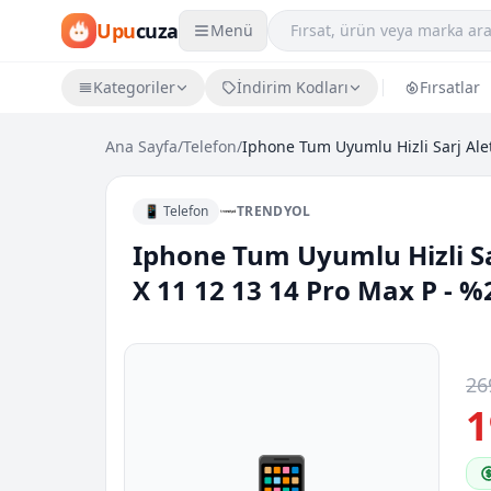
Upu
cuza
Menü
Kategoriler
İndirim Kodları
Fırsatlar
Ana Sayfa
/
Telefon
/
📱 Telefon
TRENDYOL
Iphone Tum Uyumlu Hizli Sar
X 11 12 13 14 Pro Max P - %
26
1