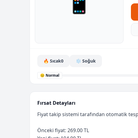
📱
🔥 Sıcak
0
❄️ Soğuk
😐 Normal
Fırsat Detayları
Fiyat takip sistemi tarafından otomatik tespi
Önceki fiyat: 269.00 TL