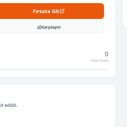
Fırsata Git
Karşılaştır
0
Heat Score
t edildi.