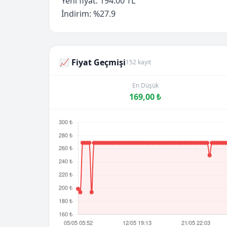
Yeni fiyat: 194.00 TL
İndirim: %27.9
📈 Fiyat Geçmişi
152 kayıt
En Düşük
169,00 ₺