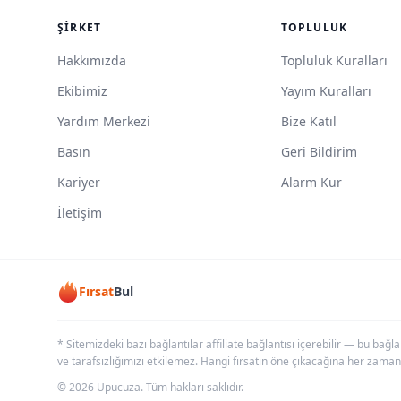
ŞIRKET
TOPLULUK
Hakkımızda
Topluluk Kuralları
Ekibimiz
Yayım Kuralları
Yardım Merkezi
Bize Katıl
Basın
Geri Bildirim
Kariyer
Alarm Kur
İletişim
Fırsat
Bul
* Sitemizdeki bazı bağlantılar affiliate bağlantısı içerebilir — bu bağl
ve tarafsızlığımızı etkilemez. Hangi fırsatın öne çıkacağına her zaman
© 2026 Upucuza. Tüm hakları saklıdır.