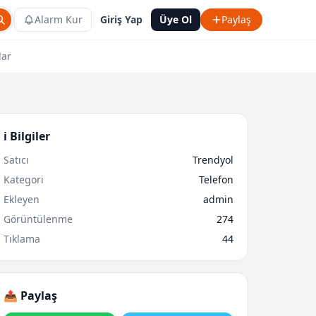
Alarm Kur
Giriş Yap
Üye Ol
Paylaş
lar
ℹ️ Bilgiler
Satıcı
Trendyol
Kategori
Telefon
Ekleyen
admin
Görüntülenme
274
Tıklama
44
📤 Paylaş