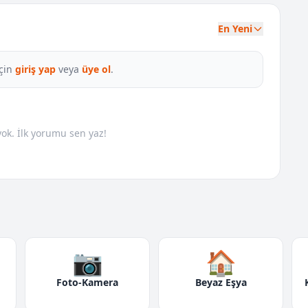
En Yeni
çin
giriş yap
veya
üye ol
.
k. İlk yorumu sen yaz!
📷
🏠
Foto-Kamera
Beyaz Eşya