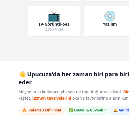
📺
💿
TV-Görüntü-Ses
Yazılım
2,865 fırsat
👋 Upucuza'da her zaman biri para bir
eder.
Milyonlarca kullanıcı gibi sen de topluluğumuza katıl.
Bi
keşfet,
uzman tavsiyelerini
oku ve favorilerine alarm ku
🔥 Binlerce Aktif Fırsat
✅ Onaylı & Güvenilir
🛎️ Anın