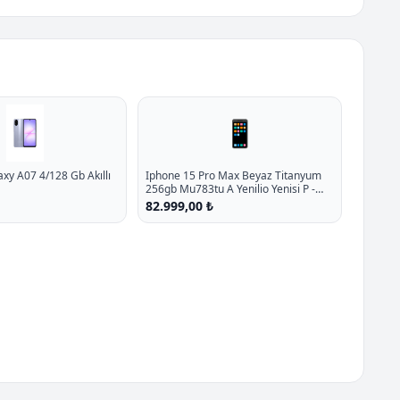
📱
y A07 4/128 Gb Akıllı
Iphone 15 Pro Max Beyaz Titanyum
256gb Mu783tu A Yenilio Yenisi P -
%12.6 İndirim
82.999,00 ₺