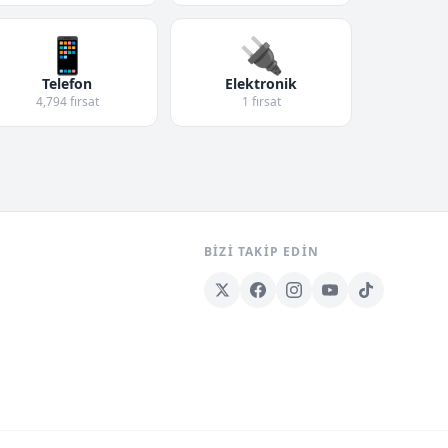
📱
🔌
Telefon
Elektronik
4,794 fırsat
1 fırsat
BIZI TAKIP EDIN