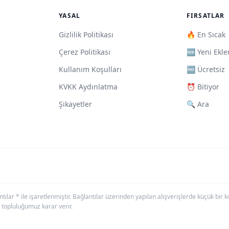
YASAL
FIRSATLAR
Gizlilik Politikası
🔥 En Sıcak
Çerez Politikası
🆕 Yeni Ekle
Kullanım Koşulları
🆓 Ücretsiz
KVKK Aydınlatma
⏰ Bitiyor
Şikayetler
🔍 Ara
antılar * ile işaretlenmiştir. Bağlantılar üzerinden yapılan alışverişlerde küçük bi
 topluluğumuz karar verir.