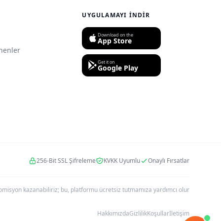
UYGULAMAYI İNDIR
Download on the
App Store
nenler
Get it on
Google Play
256-Bit SSL Şifreleme
KVKK Uyumlu
Onaylı Fırsatlar
r komisyon kazanabiliriz; bu, platformu ücretsiz tutmamıza yardımcı olur
Hakkımızda
Gizlilik
Koşullar
İletişim