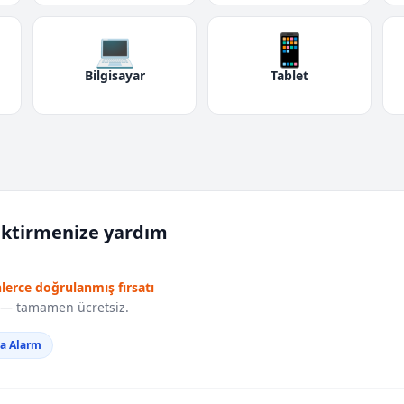
💻
📱
Bilgisayar
Tablet
iktirmenize yardım
nlerce doğrulanmış fırsatı
r — tamamen ücretsiz.
da Alarm