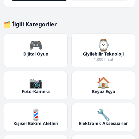
🗂️ İlgili Kategoriler
🎮
⌚
Dijital Oyun
Giyilebilir Teknoloji
1,800 fırsat
📷
🏠
Foto-Kamera
Beyaz Eşya
💈
🔧
Kişisel Bakım Aletleri
Elektronik Aksesuarlar