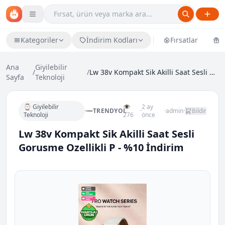
Kategoriler
İndirim Kodları
Fırsatlar
Ü
Ana
Giyilebilir
/
/
Lw 38v Kompakt Sik Akilli Saat Sesli Gorusme Ozell...
Sayfa
Teknoloji
⌚ Giyilebilir
👁
2 ay
TRENDYOL
·
·
admin
·
Bildir
Teknoloji
276
önce
Lw 38v Kompakt Sik Akilli Saat Sesli
Gorusme Ozellikli P - %10 İndirim