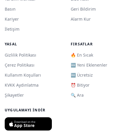
Basın
Geri Bildirim
Kariyer
Alarm Kur
İletişim
YASAL
FIRSATLAR
Gizlilik Politikası
🔥 En Sıcak
Çerez Politikası
🆕 Yeni Eklenenler
Kullanım Koşulları
🆓 Ücretsiz
KVKK Aydınlatma
⏰ Bitiyor
Şikayetler
🔍 Ara
UYGULAMAYI İNDIR
Download on the
App Store