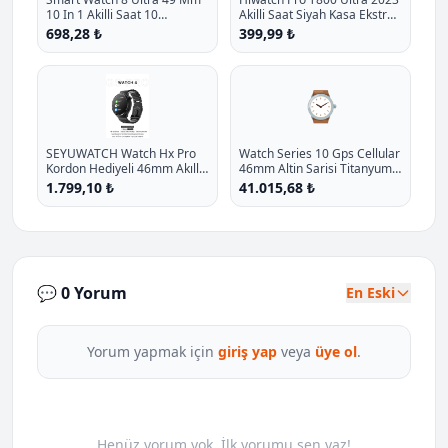
10 In 1 Akilli Saat 10
Akilli Saat Siyah Kasa Ekstra
Kordonlu Takvim Spor
Kordon Hediyeli P - %27.1
698,28 ₺
399,99 ₺
Whatsapp Menulu Koruma
İndirim
Kilifli P - %11.7 İndirim
⌚
SEYUWATCH Watch Hx Pro
Watch Series 10 Gps Cellular
Kordon Hediyeli 46mm Akıllı
46mm Altin Sarisi Titanyum
Saat Iphone Ve Android Tüm
Kasa Yildiz Isigi Spor Kordon
1.799,10 ₺
41.015,68 ₺
Telefonlara Uyumlu
M L P - %26.8 İndirim
💬 0 Yorum
En Eski
Yorum yapmak için
giriş yap
veya
üye ol
.
Henüz yorum yok. İlk yorumu sen yaz!