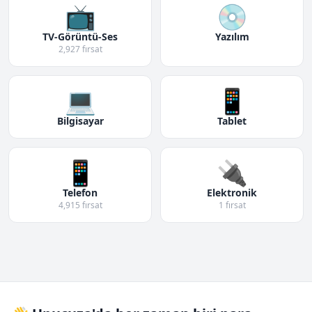
📺
💿
TV-Görüntü-Ses
Yazılım
2,927 fırsat
💻
📱
Bilgisayar
Tablet
📱
🔌
Telefon
Elektronik
4,915 fırsat
1 fırsat