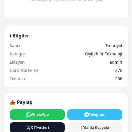
ℹ️ Bilgiler
Satıcı
Trendyol
Kategori
Giyilebilir Teknoloji
Ekleyen
admin
Görüntülenme
276
Tıklama
256
📤 Paylaş
WhatsApp
Telegram
X (Twitter)
Linki Kopyala