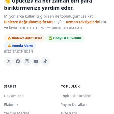
👋 Upucuza'da her zaman biri para
biriktirmenize yardım eder.
Milyonlarca kullanıcı gibi sen de topluluğumuza katıl.
Binlerce doğrulanmış fırsatı
keşfet,
uzman tavsiyelerini
oku
ve favorilerine alarm kur — tamamen ücretsiz.
🔥 Binlerce Aktif Fırsat
✅ Onaylı & Güvenilir
🛎️ Anında Alarm
BIZI TAKIP EDIN
ŞIRKET
TOPLULUK
Hakkımızda
Topluluk Kuralları
Ekibimiz
Yayım Kuralları
Yardım Merkezi
Bize Katıl