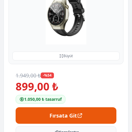
Büyüt
1.949,00 ₺
-%54
899,00 ₺
1.050,00 ₺ tasarruf
Fırsata Git