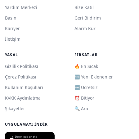
Yardım Merkezi
Bize Katıl
Basın
Geri Bildirim
Kariyer
Alarm Kur
İletişim
YASAL
FIRSATLAR
Gizlilik Politikası
🔥 En Sıcak
Çerez Politikası
🆕 Yeni Eklenenler
Kullanım Koşulları
🆓 Ücretsiz
KVKK Aydınlatma
⏰ Bitiyor
Şikayetler
🔍 Ara
UYGULAMAYI İNDIR
Download on the