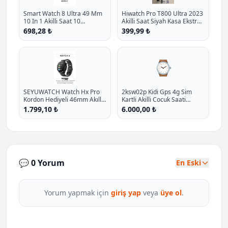
Smart Watch 8 Ultra 49 Mm
Hiwatch Pro T800 Ultra 2023
10 In 1 Akilli Saat 10
Akilli Saat Siyah Kasa Ekstra
Kordonlu Takvim Spor
Kordon Hediyeli P - %27.1
698,28 ₺
399,99 ₺
Whatsapp Menulu Koruma
İndirim
Kilifli P - %11.7 İndirim
⌚
SEYUWATCH Watch Hx Pro
2ksw02p Kidi Gps 4g Sim
Kordon Hediyeli 46mm Akıllı
Kartli Akilli Cocuk Saati
Saat Iphone Ve Android Tüm
Balerin Pembesi P - %14.3
1.799,10 ₺
6.000,00 ₺
Telefonlara Uyumlu
İndirim
💬 0 Yorum
En Eski
Yorum yapmak için
giriş yap
veya
üye ol
.