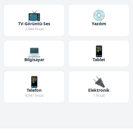
📺
💿
TV-Görüntü-Ses
Yazılım
2,944 fırsat
💻
📱
Bilgisayar
Tablet
📱
🔌
Telefon
Elektronik
4,941 fırsat
1 fırsat