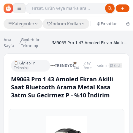
Kategoriler
İndirim Kodları
Fırsatlar
Ü
Ana
Giyilebilir
/
/
M9063 Pro 1 43 Amoled Ekran Akilli Saat Bluetooth...
Sayfa
Teknoloji
⌚ Giyilebilir
👁
2 ay
TRENDYOL
·
·
admin
·
Bildir
Teknoloji
304
önce
M9063 Pro 1 43 Amoled Ekran Akilli
Saat Bluetooth Arama Metal Kasa
3atm Su Gecirmez P - %10 İndirim