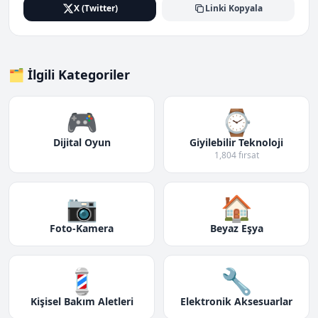
X (Twitter)
Linki Kopyala
🗂️ İlgili Kategoriler
🎮
⌚
Dijital Oyun
Giyilebilir Teknoloji
1,804 fırsat
📷
🏠
Foto-Kamera
Beyaz Eşya
💈
🔧
Kişisel Bakım Aletleri
Elektronik Aksesuarlar