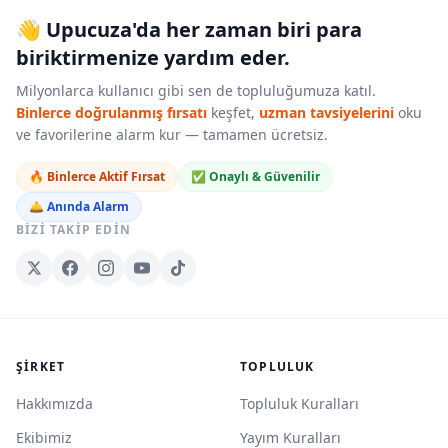
👋 Upucuza'da her zaman biri para
biriktirmenize yardım eder.
Milyonlarca kullanıcı gibi sen de topluluğumuza katıl.
Binlerce doğrulanmış fırsatı
keşfet,
uzman tavsiyelerini
oku
ve favorilerine alarm kur — tamamen ücretsiz.
🔥 Binlerce Aktif Fırsat
✅ Onaylı & Güvenilir
🛎️ Anında Alarm
BIZI TAKIP EDIN
ŞIRKET
TOPLULUK
Hakkımızda
Topluluk Kuralları
Ekibimiz
Yayım Kuralları