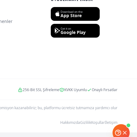
Download on the
App Store
nenler
Get it on
Google Play
256-Bit SSL Şifreleme
KVKK Uyumlu
Onaylı Fırsatlar
r komisyon kazanabiliriz; bu, platformu ücretsiz tutmamıza yardımcı olur
Hakkımızda
Gizlilik
Koşullar
İletişim