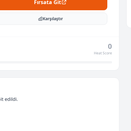
Fırsata Git
Karşılaştır
0
Heat Score
t edildi.