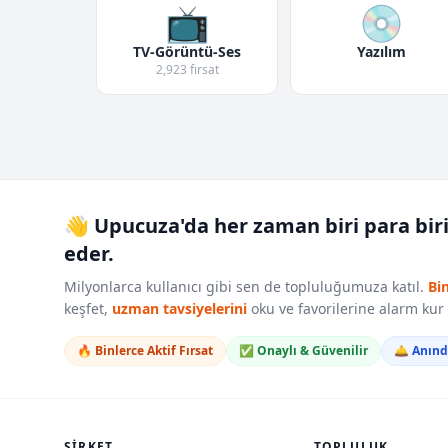
📺
💿
TV-Görüntü-Ses
Yazılım
2,923 fırsat
👋 Upucuza'da her zaman biri para bir
eder.
Milyonlarca kullanıcı gibi sen de topluluğumuza katıl.
Bi
keşfet,
uzman tavsiyelerini
oku ve favorilerine alarm ku
🔥 Binlerce Aktif Fırsat
✅ Onaylı & Güvenilir
🛎️ Anın
ŞIRKET
TOPLULUK