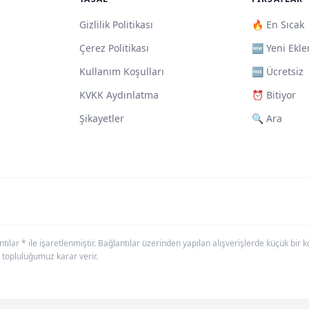
Gizlilik Politikası
🔥 En Sıcak
Çerez Politikası
🆕 Yeni Ekle
Kullanım Koşulları
🆓 Ücretsiz
KVKK Aydınlatma
⏰ Bitiyor
Şikayetler
🔍 Ara
antılar * ile işaretlenmiştir. Bağlantılar üzerinden yapılan alışverişlerde küçük bi
 topluluğumuz karar verir.