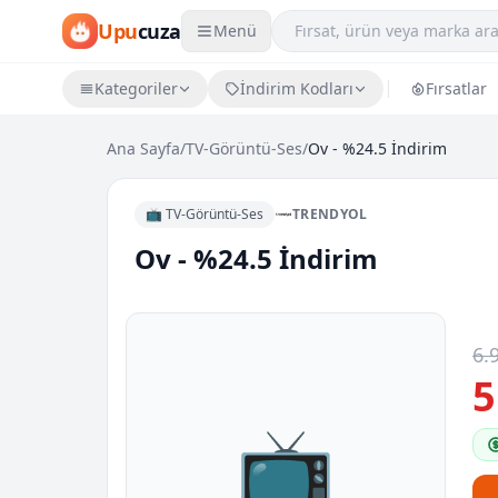
Upu
cuza
Menü
Kategoriler
İndirim Kodları
Fırsatlar
Ana Sayfa
/
TV-Görüntü-Ses
/
Ov - %24.5 İndirim
📺 TV-Görüntü-Ses
TRENDYOL
Ov - %24.5 İndirim
6.
5
📺