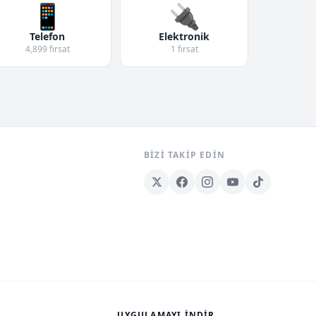
📱
🔌
Telefon
Elektronik
4,899 fırsat
1 fırsat
BIZI TAKIP EDIN
UYGULAMAYI İNDIR