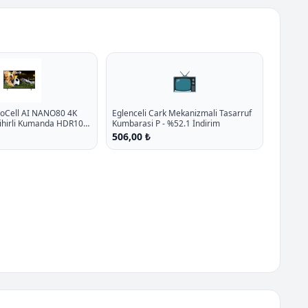
📺
noCell AI NANO80 4K
Eglenceli Cark Mekanizmali Tasarruf
Sihirli Kumanda HDR10
Kumbarasi P - %52.1 İndirim
5
506,00 ₺