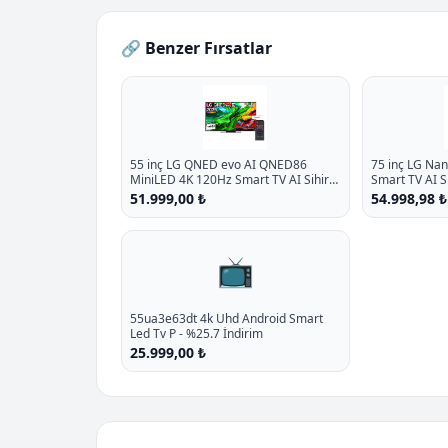
🔗 Benzer Fırsatlar
55 inç LG QNED evo AI QNED86
75 inç LG Na
MiniLED 4K 120Hz Smart TV AI Sihirli
Smart TV AI 
Kumanda webOS25 2025
webOS25 202
51.999,00 ₺
54.998,98 ₺
📺
55ua3e63dt 4k Uhd Android Smart
Led Tv P - %25.7 İndirim
25.999,00 ₺