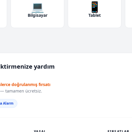
💻
📱
Bilgisayar
Tablet
iktirmenize yardım
nlerce doğrulanmış fırsatı
r — tamamen ücretsiz.
da Alarm
YASAL
FIRSATLAR