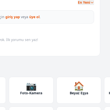
En Yeni
çin
giriş yap
veya
üye ol
.
k. İlk yorumu sen yaz!
📷
🏠
Foto-Kamera
Beyaz Eşya