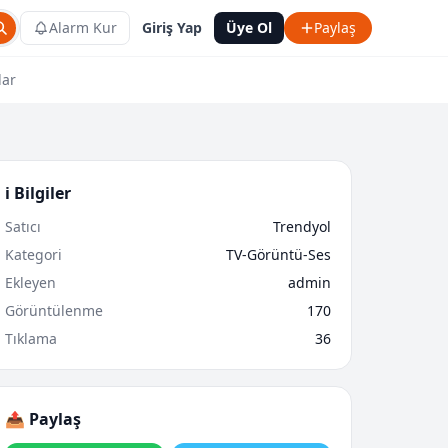
Alarm Kur
Giriş Yap
Üye Ol
Paylaş
lar
ℹ️ Bilgiler
Satıcı
Trendyol
Kategori
TV-Görüntü-Ses
Ekleyen
admin
Görüntülenme
170
Tıklama
36
📤 Paylaş