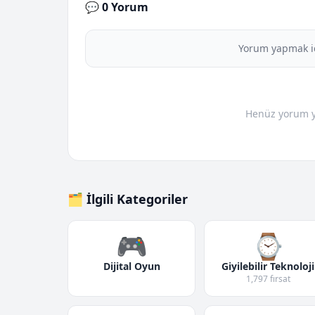
💬 0 Yorum
Yorum yapmak i
Henüz yorum yo
🗂️ İlgili Kategoriler
🎮
⌚
Dijital Oyun
Giyilebilir Teknoloji
1,797 fırsat