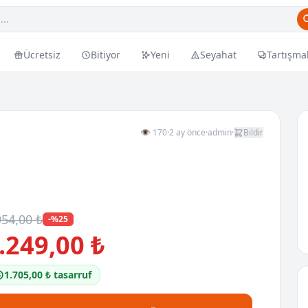
Ücretsiz
Bitiyor
Yeni
Seyahat
Tartışma
👁 170
·
2 ay önce
·
admin
·
Bildir
954,00 ₺
-%25
.249,00 ₺
1.705,00 ₺ tasarruf