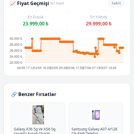
📈 Fiyat Geçmişi
161 kayıt
Sabit
En Düşük
En Yüksek
23.999,00 ₺
29.999,00 ₺
🔗 Benzer Fırsatlar
Galaxy A36 5g Ve A56 5g
Samsung Galaxy A07 4/128
Uyumlu Aynali Charm
Gb Akıllı Telefon