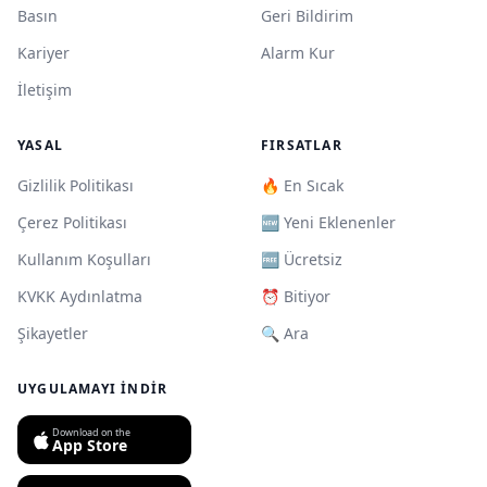
Basın
Geri Bildirim
Kariyer
Alarm Kur
İletişim
YASAL
FIRSATLAR
Gizlilik Politikası
🔥 En Sıcak
Çerez Politikası
🆕 Yeni Eklenenler
Kullanım Koşulları
🆓 Ücretsiz
KVKK Aydınlatma
⏰ Bitiyor
Şikayetler
🔍 Ara
UYGULAMAYI İNDIR
Download on the
App Store