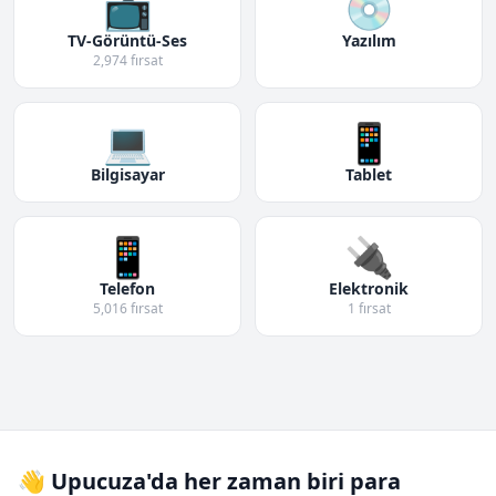
📺
💿
TV-Görüntü-Ses
Yazılım
2,974 fırsat
💻
📱
Bilgisayar
Tablet
📱
🔌
Telefon
Elektronik
5,016 fırsat
1 fırsat
👋 Upucuza'da her zaman biri para