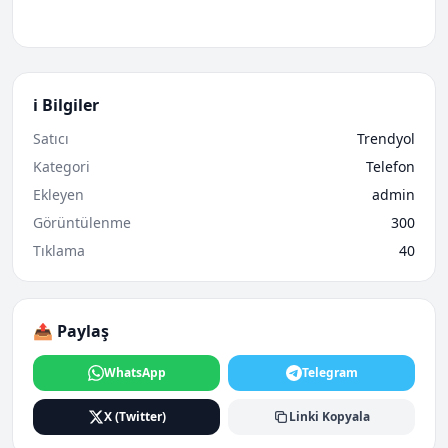
ℹ️ Bilgiler
Satıcı
Trendyol
Kategori
Telefon
Ekleyen
admin
Görüntülenme
300
Tıklama
40
📤 Paylaş
WhatsApp
Telegram
X (Twitter)
Linki Kopyala