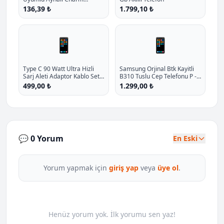
Kelebek Oyuncakli Esnek
136,39 ₺
1.799,10 ₺
Silikon Kilif P - %10.9 İndirim
📱
📱
Type C 90 Watt Ultra Hizli
Samsung Orjinal Btk Kayitli
Sarj Aleti Adaptor Kablo Set
B310 Tuslu Cep Telefonu P -
Avda P - %33.4 İndirim
%26.2 İndirim
499,00 ₺
1.299,00 ₺
💬 0 Yorum
En Eski
Yorum yapmak için
giriş yap
veya
üye ol
.
Henüz yorum yok. İlk yorumu sen yaz!