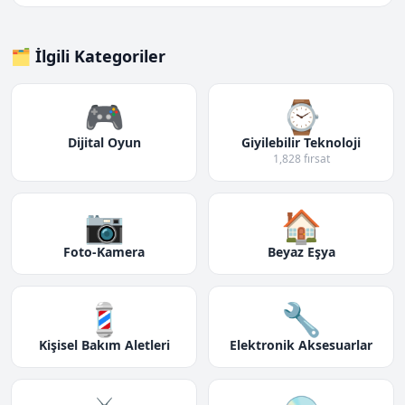
🗂️ İlgili Kategoriler
🎮
⌚
Dijital Oyun
Giyilebilir Teknoloji
1,828 fırsat
📷
🏠
Foto-Kamera
Beyaz Eşya
💈
🔧
Kişisel Bakım Aletleri
Elektronik Aksesuarlar