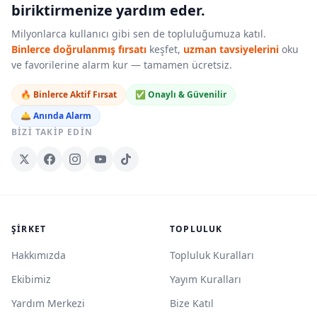
biriktirmenize yardım eder.
Milyonlarca kullanıcı gibi sen de topluluğumuza katıl.
Binlerce doğrulanmış fırsatı
keşfet,
uzman tavsiyelerini
oku
ve favorilerine alarm kur — tamamen ücretsiz.
🔥 Binlerce Aktif Fırsat
✅ Onaylı & Güvenilir
🛎️ Anında Alarm
BIZI TAKIP EDIN
ŞIRKET
TOPLULUK
Hakkımızda
Topluluk Kuralları
Ekibimiz
Yayım Kuralları
Yardım Merkezi
Bize Katıl