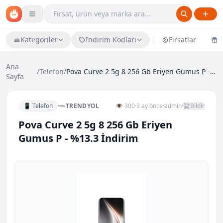
Kategoriler
İndirim Kodları
Fırsatlar
Ü
Ana
/
Telefon
/
Pova Curve 2 5g 8 256 Gb Eriyen Gumus P - %13.3 İn...
Sayfa
📱 Telefon
TRENDYOL
👁 300
·
3 ay önce
·
admin
·
Bildir
Pova Curve 2 5g 8 256 Gb Eriyen
Gumus P - %13.3 İndirim