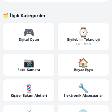
🗂️ İlgili Kategoriler
🎮
⌚
Dijital Oyun
Giyilebilir Teknoloji
1,800 fırsat
📷
🏠
Foto-Kamera
Beyaz Eşya
💈
🔧
Kişisel Bakım Aletleri
Elektronik Aksesuarlar