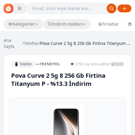
Kategoriler
İndirim Kodları
Fırsatlar
Ü
Ana
/
Telefon
/
Pova Curve 2 5g 8 256 Gb Firtina Titanyum P - %13....
Sayfa
📱 Telefon
TRENDYOL
👁 279
·
2 ay önce
·
admin
·
Bildir
Pova Curve 2 5g 8 256 Gb Firtina
Titanyum P - %13.3 İndirim