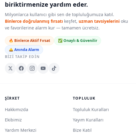
biriktirmenize yardım eder.
Milyonlarca kullanıcı gibi sen de topluluğumuza katıl.
Binlerce doğrulanmış fırsatı
keşfet,
uzman tavsiyelerini
oku
ve favorilerine alarm kur — tamamen ücretsiz.
🔥 Binlerce Aktif Fırsat
✅ Onaylı & Güvenilir
🛎️ Anında Alarm
BIZI TAKIP EDIN
ŞIRKET
TOPLULUK
Hakkımızda
Topluluk Kuralları
Ekibimiz
Yayım Kuralları
Yardım Merkezi
Bize Katıl