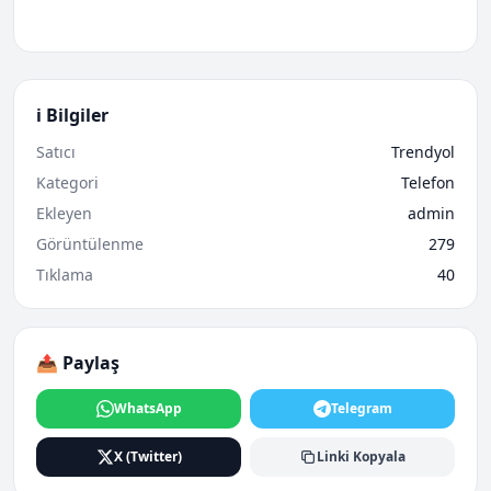
ℹ️ Bilgiler
Satıcı
Trendyol
Kategori
Telefon
Ekleyen
admin
Görüntülenme
279
Tıklama
40
📤 Paylaş
WhatsApp
Telegram
X (Twitter)
Linki Kopyala