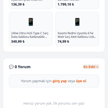
Kelebek Oyuncakli Esnek
136,39 ₺
1.799,10 ₺
Silikon Kilif P - %10.9 İndirim
📱
📱
240w Ultra Hizli Type C Sarj
Xiaomi Redmi Uyumlu 67w
Data Kablosu Katlanabilir
Watt Sarj Aleti Kablosu Usb
Standli Ergonomik Tasarim 1
Type C 6a 67w Hizli Sarj
349,99 ₺
74,99 ₺
5m Orgulu P - %19 İndirim
Cihazi Kablosu P - %31.8
İndirim
💬 0 Yorum
En Eski
Yorum yapmak için
giriş yap
veya
üye ol
.
Henüz yorum yok. İlk yorumu sen yaz!