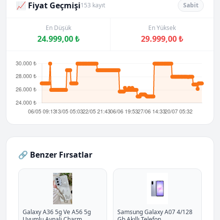
📈 Fiyat Geçmişi
153 kayıt
Sabit
En Düşük
En Yüksek
24.999,00 ₺
29.999,00 ₺
🔗 Benzer Fırsatlar
Galaxy A36 5g Ve A56 5g
Samsung Galaxy A07 4/128
Uyumlu Aynali Charm
Gb Akıllı Telefon