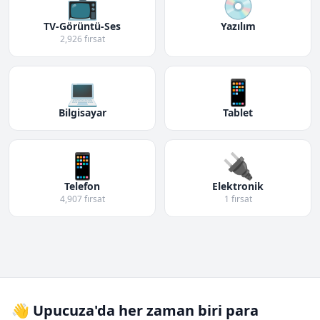
📺
💿
TV-Görüntü-Ses
Yazılım
2,926 fırsat
💻
📱
Bilgisayar
Tablet
📱
🔌
Telefon
Elektronik
4,907 fırsat
1 fırsat
👋 Upucuza'da her zaman biri para