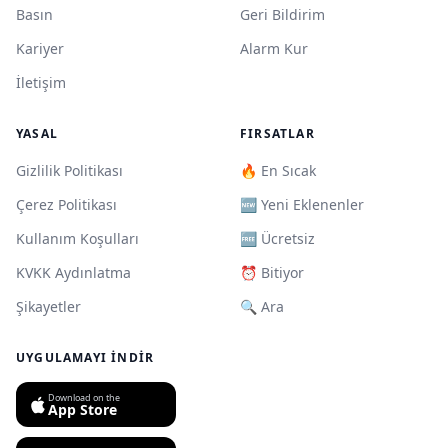
Basın
Geri Bildirim
Kariyer
Alarm Kur
İletişim
YASAL
FIRSATLAR
Gizlilik Politikası
🔥 En Sıcak
Çerez Politikası
🆕 Yeni Eklenenler
Kullanım Koşulları
🆓 Ücretsiz
KVKK Aydınlatma
⏰ Bitiyor
Şikayetler
🔍 Ara
UYGULAMAYI İNDIR
Download on the
App Store