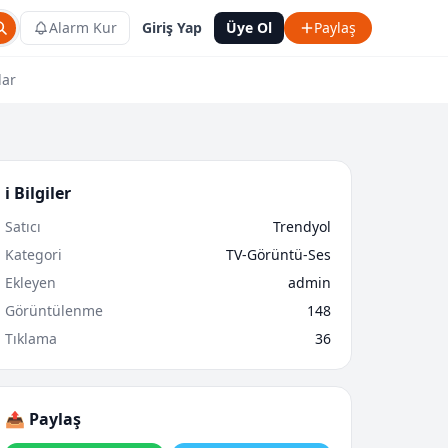
Alarm Kur
Giriş Yap
Üye Ol
Paylaş
lar
ℹ️ Bilgiler
Satıcı
Trendyol
Kategori
TV-Görüntü-Ses
Ekleyen
admin
Görüntülenme
148
Tıklama
36
📤 Paylaş