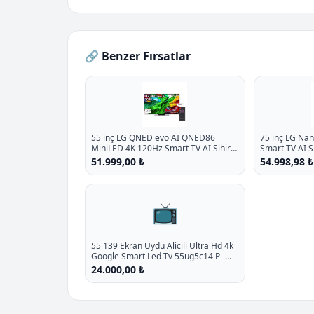
🔗 Benzer Fırsatlar
55 inç LG QNED evo AI QNED86
75 inç LG Na
MiniLED 4K 120Hz Smart TV AI Sihirli
Smart TV AI 
Kumanda webOS25 2025
webOS25 202
51.999,00 ₺
54.998,98 ₺
📺
55 139 Ekran Uydu Alicili Ultra Hd 4k
Google Smart Led Tv 55ug5c14 P -
%14.6 İndirim
24.000,00 ₺