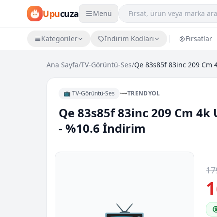
Upu
cuza
Menü
Kategoriler
İndirim Kodları
Fırsatlar
Ana Sayfa
/
TV-Görüntü-Ses
/
📺 TV-Görüntü-Ses
TRENDYOL
Qe 83s85f 83inc 209 Cm 4k U
- %10.6 İndirim
17
1