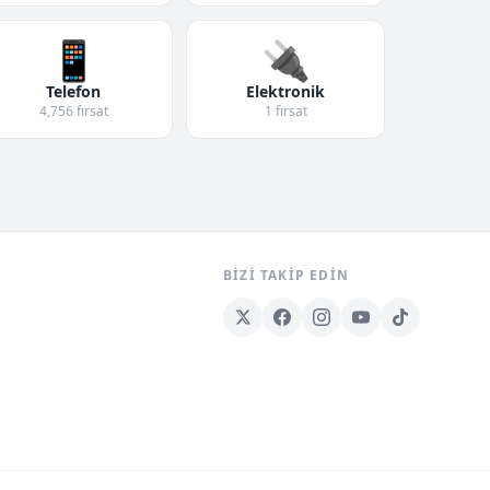
📱
🔌
Telefon
Elektronik
4,756 fırsat
1 fırsat
BIZI TAKIP EDIN