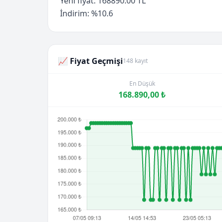
Yeni fiyat: 168890.00 TL
İndirim: %10.6
📈 Fiyat Geçmişi
148 kayıt
En Düşük
168.890,00 ₺