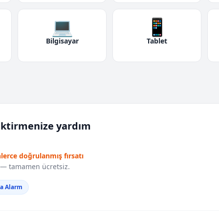
💻
📱
Bilgisayar
Tablet
iktirmenize yardım
nlerce doğrulanmış fırsatı
r — tamamen ücretsiz.
da Alarm