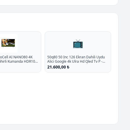
📺
noCell AI NANO80 4K
50q80 50 Inc 126 Ekran Dahili Uydu
Sihirli Kumanda HDR10
Alici Google 4k Ulra Hd Qled Tv P -
5
%10 İndirim
21.600,00 ₺