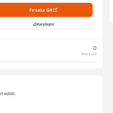
Fırsata Git
Karşılaştır
0
Heat Score
t edildi.