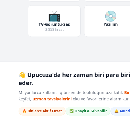
📺
💿
TV-Görüntü-Ses
Yazılım
2,858 fırsat
👋 Upucuza'da her zaman biri para bir
eder.
Milyonlarca kullanıcı gibi sen de topluluğumuza katıl.
Bi
keşfet,
uzman tavsiyelerini
oku ve favorilerine alarm ku
🔥 Binlerce Aktif Fırsat
✅ Onaylı & Güvenilir
🛎️ Anın