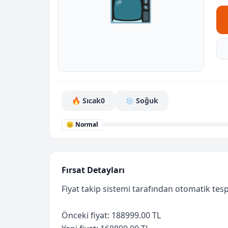
📺
🔥 Sıcak
0
❄️ Soğuk
😐 Normal
Fırsat Detayları
Fiyat takip sistemi tarafından otomatik tespi
Önceki fiyat: 188999.00 TL