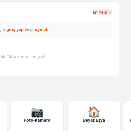
En Yeni
çin
giriş yap
veya
üye ol
.
k. İlk yorumu sen yaz!
📷
🏠
Foto-Kamera
Beyaz Eşya