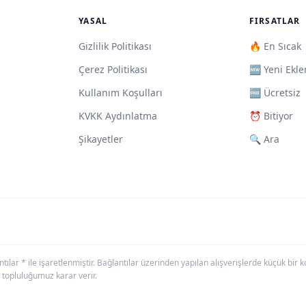
YASAL
FIRSATLAR
Gizlilik Politikası
🔥 En Sıcak
Çerez Politikası
🆕 Yeni Ekle
Kullanım Koşulları
🆓 Ücretsiz
KVKK Aydınlatma
⏰ Bitiyor
Şikayetler
🔍 Ara
antılar * ile işaretlenmiştir. Bağlantılar üzerinden yapılan alışverişlerde küçük bi
 topluluğumuz karar verir.