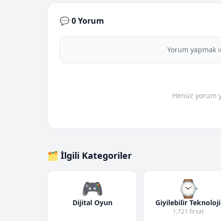
💬 0 Yorum
Yorum yapmak i
Henüz yorum yo
🗂️ İlgili Kategoriler
🎮
⌚
Dijital Oyun
Giyilebilir Teknoloji
1,721 fırsat