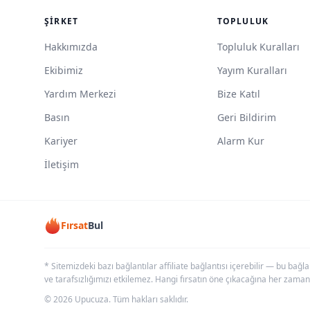
ŞIRKET
TOPLULUK
Hakkımızda
Topluluk Kuralları
Ekibimiz
Yayım Kuralları
Yardım Merkezi
Bize Katıl
Basın
Geri Bildirim
Kariyer
Alarm Kur
İletişim
Fırsat
Bul
* Sitemizdeki bazı bağlantılar affiliate bağlantısı içerebilir — bu bağl
ve tarafsızlığımızı etkilemez. Hangi fırsatın öne çıkacağına her zaman
© 2026 Upucuza. Tüm hakları saklıdır.