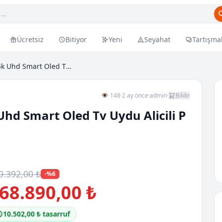
Ücretsiz
Bitiyor
Yeni
Seyahat
Tartışma
Qe 83s85f 83inc 209 Cm 4k Uhd Smart Oled Tv Uydu A...
👁 148
·
2 ay önce
·
admin
·
Bildir
hd Smart Oled Tv Uydu Alicili P
9.392,00 ₺
-%6
68.890,00 ₺
10.502,00 ₺ tasarruf