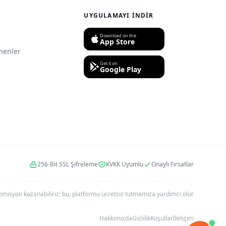
UYGULAMAYI İNDIR
Download on the
App Store
nenler
Get it on
Google Play
256-Bit SSL Şifreleme
KVKK Uyumlu
Onaylı Fırsatlar
r komisyon kazanabiliriz; bu, platformu ücretsiz tutmamıza yardımcı olur
Hakkımızda
Gizlilik
Koşullar
İletişim