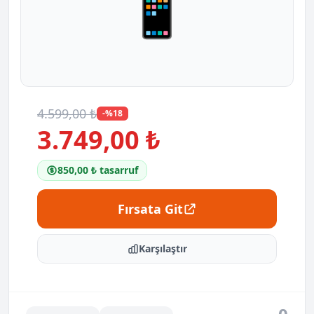
📱
4.599,00 ₺
-%18
3.749,00 ₺
850,00 ₺ tasarruf
Fırsata Git
Karşılaştır