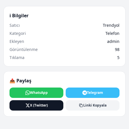
ℹ️ Bilgiler
Satıcı
Trendyol
Kategori
Telefon
Ekleyen
admin
Görüntülenme
98
Tıklama
5
📤 Paylaş
WhatsApp
Telegram
X (Twitter)
Linki Kopyala