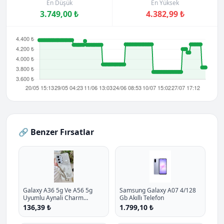
En Düşük
En Yüksek
3.749,00 ₺
4.382,99 ₺
🔗 Benzer Fırsatlar
Galaxy A36 5g Ve A56 5g
Samsung Galaxy A07 4/128
Uyumlu Aynali Charm
Gb Akıllı Telefon
Kelebek Oyuncakli Esnek
136,39 ₺
1.799,10 ₺
Silikon Kilif P - %10.9 İndirim