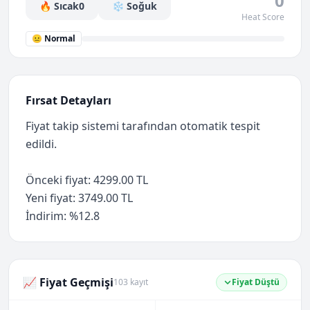
0
🔥 Sıcak
0
❄️ Soğuk
Heat Score
😐 Normal
Fırsat Detayları
Fiyat takip sistemi tarafından otomatik tespit
edildi.
Önceki fiyat: 4299.00 TL
Yeni fiyat: 3749.00 TL
İndirim: %12.8
📈 Fiyat Geçmişi
103 kayıt
Fiyat Düştü