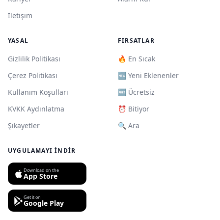
İletişim
YASAL
FIRSATLAR
Gizlilik Politikası
🔥 En Sıcak
Çerez Politikası
🆕 Yeni Eklenenler
Kullanım Koşulları
🆓 Ücretsiz
KVKK Aydınlatma
⏰ Bitiyor
Şikayetler
🔍 Ara
UYGULAMAYI İNDIR
Download on the
App Store
Get it on
Google Play