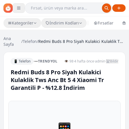
Kategoriler
İndirim Kodları
Fırsatlar
Ü
Ana
/
Telefon
/
Redmi Buds 8 Pro Siyah Kulakici Kulaklik Tws Anc B...
Sayfa
📱 Telefon
TRENDYOL
👁 98
·
4 hafta önce
·
admin
·
Bildir
Redmi Buds 8 Pro Siyah Kulakici
Kulaklik Tws Anc Bt 5 4 Xiaomi Tr
Garantili P - %12.8 İndirim