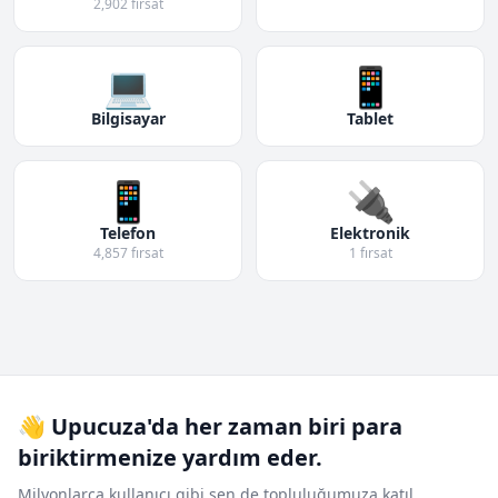
2,902 fırsat
💻
📱
Bilgisayar
Tablet
📱
🔌
Telefon
Elektronik
4,857 fırsat
1 fırsat
👋 Upucuza'da her zaman biri para
biriktirmenize yardım eder.
Milyonlarca kullanıcı gibi sen de topluluğumuza katıl.