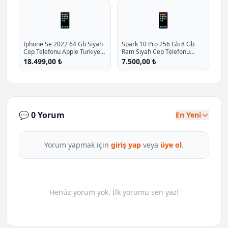
📱
📱
Iphone Se 2022 64 Gb Siyah
Spark 10 Pro 256 Gb 8 Gb
Cep Telefonu Apple Turkiye
Ram Siyah Cep Telefonu
Garantili P - %43.9 İndirim
Tecno Turkiye Garantili P -
18.499,00 ₺
7.500,00 ₺
%25 İndirim
💬 0 Yorum
En Yeni
Yorum yapmak için
giriş yap
veya
üye ol
.
Henüz yorum yok. İlk yorumu sen yaz!