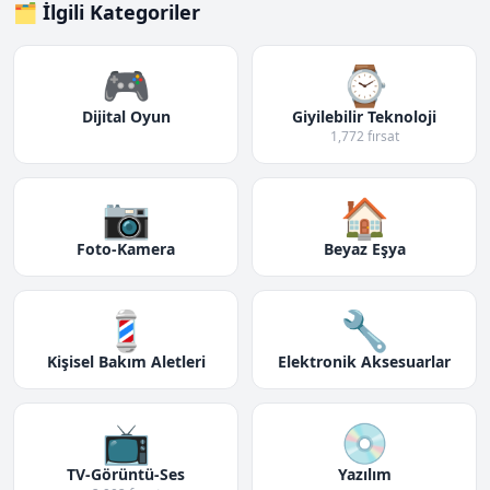
🗂️ İlgili Kategoriler
🎮
⌚
Dijital Oyun
Giyilebilir Teknoloji
1,772 fırsat
📷
🏠
Foto-Kamera
Beyaz Eşya
💈
🔧
Kişisel Bakım Aletleri
Elektronik Aksesuarlar
📺
💿
TV-Görüntü-Ses
Yazılım