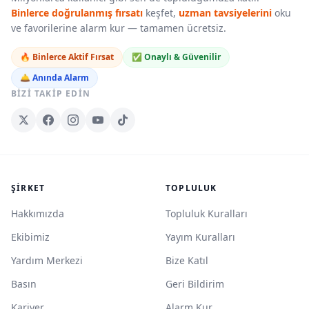
Binlerce doğrulanmış fırsatı
keşfet,
uzman tavsiyelerini
oku
ve favorilerine alarm kur — tamamen ücretsiz.
🔥 Binlerce Aktif Fırsat
✅ Onaylı & Güvenilir
🛎️ Anında Alarm
BIZI TAKIP EDIN
ŞIRKET
TOPLULUK
Hakkımızda
Topluluk Kuralları
Ekibimiz
Yayım Kuralları
Yardım Merkezi
Bize Katıl
Basın
Geri Bildirim
Kariyer
Alarm Kur