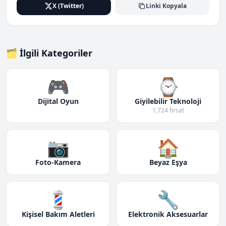
X (Twitter)
Linki Kopyala
🗂️ İlgili Kategoriler
🎮
⌚
Dijital Oyun
Giyilebilir Teknoloji
1,724 fırsat
📷
🏠
Foto-Kamera
Beyaz Eşya
💈
🔧
Kişisel Bakım Aletleri
Elektronik Aksesuarlar