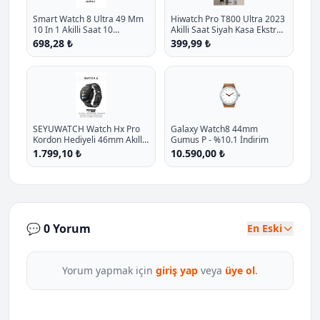
Smart Watch 8 Ultra 49 Mm
Hiwatch Pro T800 Ultra 2023
10 In 1 Akilli Saat 10
Akilli Saat Siyah Kasa Ekstra
Kordonlu Takvim Spor
Kordon Hediyeli P - %27.1
698,28 ₺
399,99 ₺
Whatsapp Menulu Koruma
İndirim
Kilifli P - %11.7 İndirim
⌚
SEYUWATCH Watch Hx Pro
Galaxy Watch8 44mm
Kordon Hediyeli 46mm Akıllı
Gumus P - %10.1 İndirim
Saat Iphone Ve Android Tüm
1.799,10 ₺
10.590,00 ₺
Telefonlara Uyumlu
💬 0 Yorum
En Eski
Yorum yapmak için
giriş yap
veya
üye ol
.