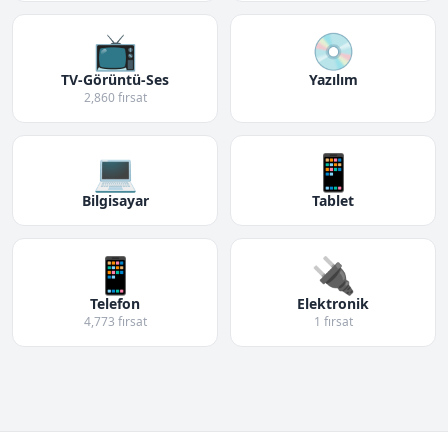
📺
💿
TV-Görüntü-Ses
Yazılım
2,860 fırsat
💻
📱
Bilgisayar
Tablet
📱
🔌
Telefon
Elektronik
4,773 fırsat
1 fırsat