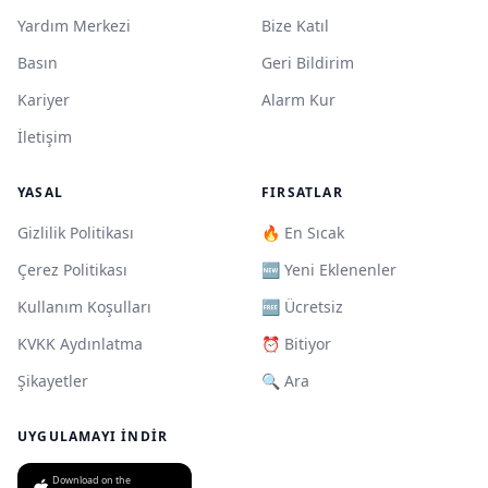
Yardım Merkezi
Bize Katıl
Basın
Geri Bildirim
Kariyer
Alarm Kur
İletişim
YASAL
FIRSATLAR
Gizlilik Politikası
🔥 En Sıcak
Çerez Politikası
🆕 Yeni Eklenenler
Kullanım Koşulları
🆓 Ücretsiz
KVKK Aydınlatma
⏰ Bitiyor
Şikayetler
🔍 Ara
UYGULAMAYI İNDIR
Download on the