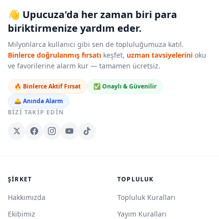
👋 Upucuza'da her zaman biri para
biriktirmenize yardım eder.
Milyonlarca kullanıcı gibi sen de topluluğumuza katıl.
Binlerce doğrulanmış fırsatı
keşfet,
uzman tavsiyelerini
oku
ve favorilerine alarm kur — tamamen ücretsiz.
🔥 Binlerce Aktif Fırsat
✅ Onaylı & Güvenilir
🛎️ Anında Alarm
BIZI TAKIP EDIN
ŞIRKET
TOPLULUK
Hakkımızda
Topluluk Kuralları
Ekibimiz
Yayım Kuralları