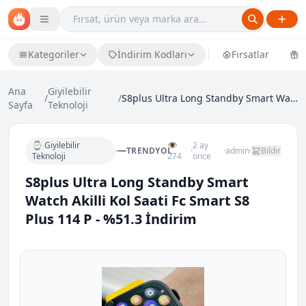
Kategoriler
İndirim Kodları
Fırsatlar
Ü
Ana
Giyilebilir
/
/
S8plus Ultra Long Standby Smart Watch Akilli Kol S...
Sayfa
Teknoloji
⌚ Giyilebilir
👁
2 ay
TRENDYOL
·
·
admin
·
Bildir
Teknoloji
274
önce
S8plus Ultra Long Standby Smart
Watch Akilli Kol Saati Fc Smart S8
Plus 114 P - %51.3 İndirim