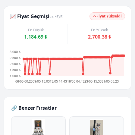
📈 Fiyat Geçmişi
82 kayıt
Fiyat Yükseldi
En Düşük
En Yüksek
1.184,69 ₺
2.700,38 ₺
🔗 Benzer Fırsatlar