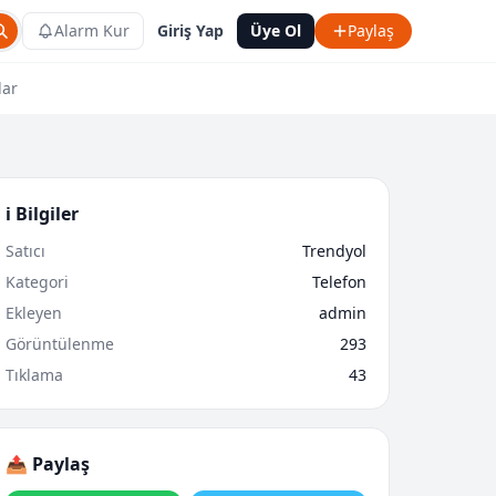
Alarm Kur
Giriş Yap
Üye Ol
Paylaş
lar
ℹ️ Bilgiler
Satıcı
Trendyol
Kategori
Telefon
Ekleyen
admin
Görüntülenme
293
Tıklama
43
📤 Paylaş