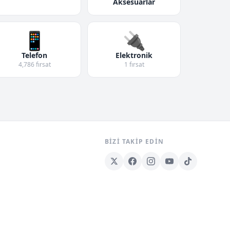
Aksesuarlar
📱
🔌
Telefon
Elektronik
4,786 fırsat
1 fırsat
BIZI TAKIP EDIN