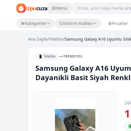
Upu
cuza
Menü
Kategoriler
İndirim Kodları
Fırsatlar
Ana Sayfa
/
Telefon
/
📱 Telefon
TRENDYOL
Samsung Galaxy A16 Uyuml
Dayanikli Basit Siyah Renkli
26
1