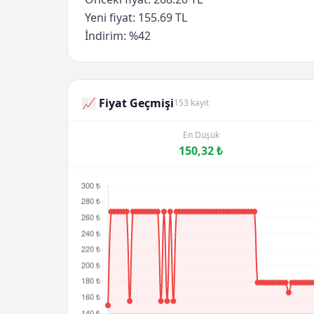
Yeni fiyat: 155.69 TL
İndirim: %42
📈 Fiyat Geçmişi
153 kayıt
En Düşük
150,32 ₺