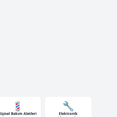
💈
🔧
Kişisel Bakım Aletleri
Elektronik