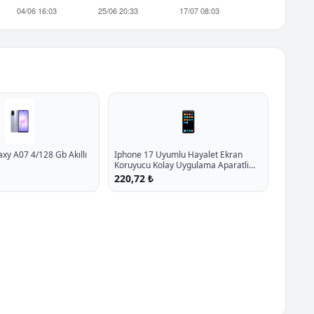
📱
y A07 4/128 Gb Akıllı
Iphone 17 Uyumlu Hayalet Ekran
Koruyucu Kolay Uygulama Aparatli
Tam Kaplayan Kirilmaz Cam P - %40.1
220,72 ₺
İndirim