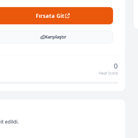
Fırsata Git
Karşılaştır
0
Heat Score
t edildi.