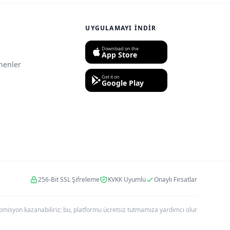
UYGULAMAYI İNDIR
Download on the
App Store
nenler
Get it on
Google Play
256-Bit SSL Şifreleme
KVKK Uyumlu
Onaylı Fırsatlar
r komisyon kazanabiliriz; bu, platformu ücretsiz tutmamıza yardımcı olur