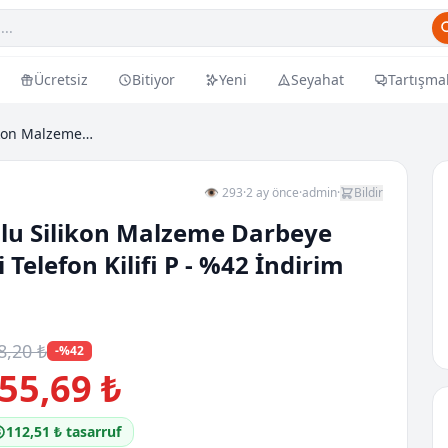
Ücretsiz
Bitiyor
Yeni
Seyahat
Tartışma
Samsung Galaxy A16 Uyumlu Silikon Malzeme Darbeye...
👁 293
·
2 ay önce
·
admin
·
Bildir
u Silikon Malzeme Darbeye
 Telefon Kilifi P - %42 İndirim
8,20 ₺
-%42
55,69 ₺
112,51 ₺ tasarruf