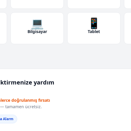
💻
📱
Bilgisayar
Tablet
iktirmenize yardım
nlerce doğrulanmış fırsatı
r — tamamen ücretsiz.
da Alarm