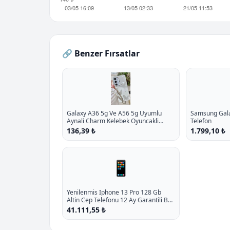
🔗 Benzer Fırsatlar
Galaxy A36 5g Ve A56 5g Uyumlu
Samsung Galax
Aynali Charm Kelebek Oyuncakli
Telefon
Esnek Silikon Kilif P - %10.9 İndirim
136,39 ₺
1.799,10 ₺
📱
Yenilenmis Iphone 13 Pro 128 Gb
Altin Cep Telefonu 12 Ay Garantili B
Kalite P - %16.9 İndirim
41.111,55 ₺