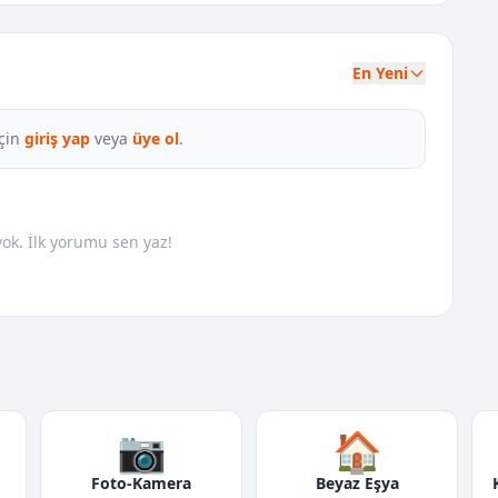
En Yeni
çin
giriş yap
veya
üye ol
.
k. İlk yorumu sen yaz!
📷
🏠
Foto-Kamera
Beyaz Eşya