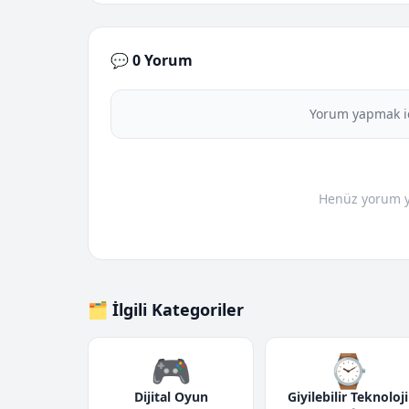
💬 0 Yorum
Yorum yapmak i
Henüz yorum yo
🗂️ İlgili Kategoriler
🎮
⌚
Dijital Oyun
Giyilebilir Teknoloji