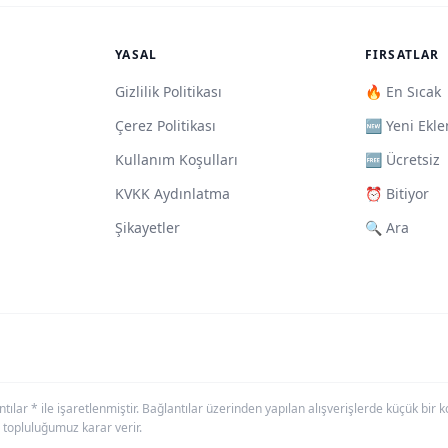
YASAL
FIRSATLAR
Gizlilik Politikası
🔥 En Sıcak
Çerez Politikası
🆕 Yeni Ekle
Kullanım Koşulları
🆓 Ücretsiz
KVKK Aydınlatma
⏰ Bitiyor
Şikayetler
🔍 Ara
antılar * ile işaretlenmiştir. Bağlantılar üzerinden yapılan alışverişlerde küçük bi
 topluluğumuz karar verir.