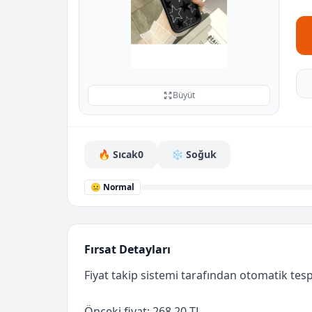
Büyüt
🔥 Sıcak
0
❄️ Soğuk
😐 Normal
Fırsat Detayları
Fiyat takip sistemi tarafından otomatik tespi
Önceki fiyat: 268.20 TL