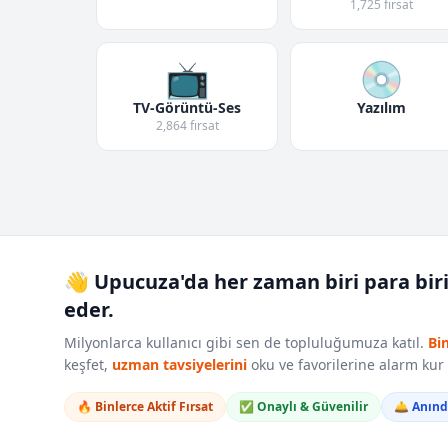
1,725 fırsat
📺
💿
TV-Görüntü-Ses
Yazılım
2,864 fırsat
👋 Upucuza'da her zaman biri para bir
eder.
Milyonlarca kullanıcı gibi sen de topluluğumuza katıl.
Bi
keşfet,
uzman tavsiyelerini
oku ve favorilerine alarm ku
🔥 Binlerce Aktif Fırsat
✅ Onaylı & Güvenilir
🛎️ Anın