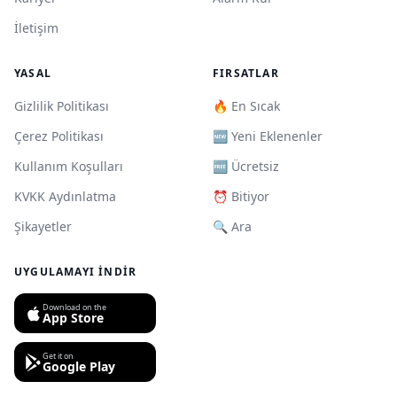
İletişim
YASAL
FIRSATLAR
Gizlilik Politikası
🔥 En Sıcak
Çerez Politikası
🆕 Yeni Eklenenler
Kullanım Koşulları
🆓 Ücretsiz
KVKK Aydınlatma
⏰ Bitiyor
Şikayetler
🔍 Ara
UYGULAMAYI İNDIR
Download on the
App Store
Get it on
Google Play