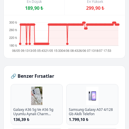
En Düşük
En Yüksek
189,90 ₺
299,90 ₺
🔗 Benzer Fırsatlar
Galaxy A36 5g Ve A56 5g
Samsung Galaxy A07 4/128
Uyumlu Aynali Charm
Gb Akıllı Telefon
Kelebek Oyuncakli Esnek
136,39 ₺
1.799,10 ₺
Silikon Kilif P - %10.9 İndirim