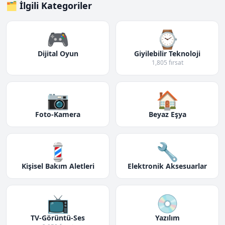
🗂️ İlgili Kategoriler
🎮
⌚
Dijital Oyun
Giyilebilir Teknoloji
1,805 fırsat
📷
🏠
Foto-Kamera
Beyaz Eşya
💈
🔧
Kişisel Bakım Aletleri
Elektronik Aksesuarlar
📺
💿
TV-Görüntü-Ses
Yazılım