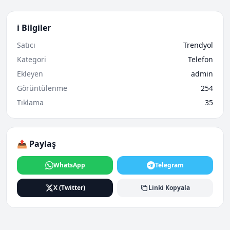
ℹ️ Bilgiler
Satıcı
Trendyol
Kategori
Telefon
Ekleyen
admin
Görüntülenme
254
Tıklama
35
📤 Paylaş
WhatsApp
Telegram
X (Twitter)
Linki Kopyala