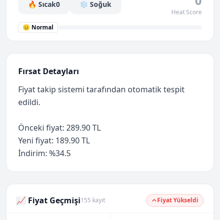
0
🔥 Sıcak
0
❄️ Soğuk
Heat Score
😐 Normal
Fırsat Detayları
Fiyat takip sistemi tarafından otomatik tespit
edildi.
Önceki fiyat: 289.90 TL
Yeni fiyat: 189.90 TL
İndirim: %34.5
📈 Fiyat Geçmişi
155 kayıt
Fiyat Yükseldi