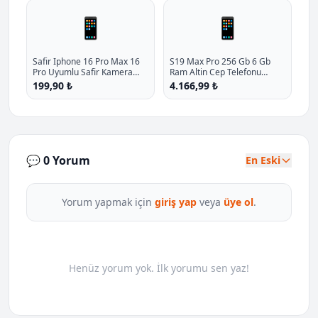
📱
📱
Safir Iphone 16 Pro Max 16
S19 Max Pro 256 Gb 6 Gb
Pro Uyumlu Safir Kamera
Ram Altin Cep Telefonu
Lens Koruyucu Kolay
Reeder Turkiye Garantili P -
199,90 ₺
4.166,99 ₺
Kurulum Aparatli P - %33.3
%47.3 İndirim
İndirim
💬 0 Yorum
En Eski
Yorum yapmak için
giriş yap
veya
üye ol
.
Henüz yorum yok. İlk yorumu sen yaz!