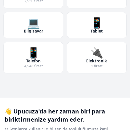
2,950 fırsat
💻
📱
Bilgisayar
Tablet
📱
🔌
Telefon
Elektronik
4,948 fırsat
1 fırsat
👋 Upucuza'da her zaman biri para
biriktirmenize yardım eder.
Milyonlarca kullanıcı gibi sen de topluluğumuza katıl.