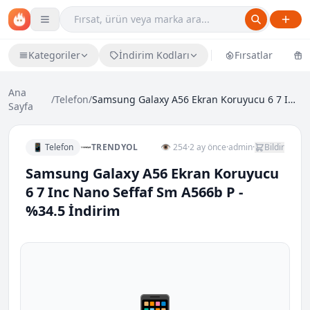
Kategoriler
İndirim Kodları
Fırsatlar
Ü
Ana
/
Telefon
/
Samsung Galaxy A56 Ekran Koruyucu 6 7 Inc Nano Sef...
Sayfa
📱 Telefon
TRENDYOL
👁 254
·
2 ay önce
·
admin
·
Bildir
Samsung Galaxy A56 Ekran Koruyucu
6 7 Inc Nano Seffaf Sm A566b P -
%34.5 İndirim