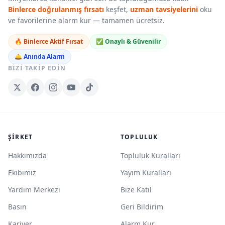
Binlerce doğrulanmış fırsatı
keşfet,
uzman tavsiyelerini
oku
ve favorilerine alarm kur — tamamen ücretsiz.
🔥 Binlerce Aktif Fırsat
✅ Onaylı & Güvenilir
🛎️ Anında Alarm
BIZI TAKIP EDIN
ŞIRKET
TOPLULUK
Hakkımızda
Topluluk Kuralları
Ekibimiz
Yayım Kuralları
Yardım Merkezi
Bize Katıl
Basın
Geri Bildirim
Kariyer
Alarm Kur