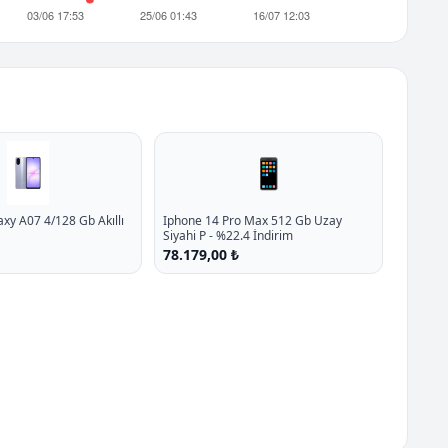
📱
y A07 4/128 Gb Akıllı
Iphone 14 Pro Max 512 Gb Uzay
Siyahi P - %22.4 İndirim
78.179,00 ₺