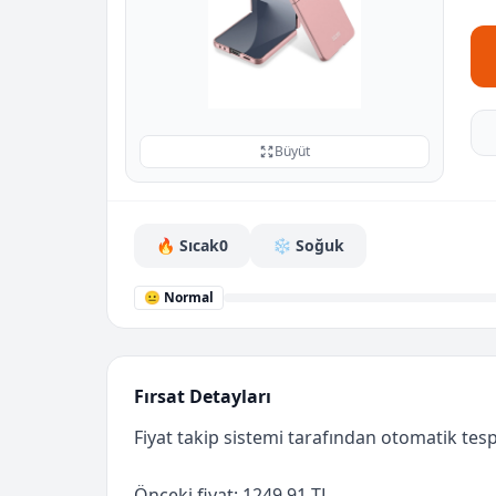
Büyüt
🔥 Sıcak
0
❄️ Soğuk
😐 Normal
Fırsat Detayları
Fiyat takip sistemi tarafından otomatik tespi
Önceki fiyat: 1249.91 TL