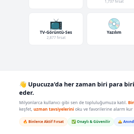
1,737 fırsat
📺
💿
TV-Görüntü-Ses
Yazılım
2,877 fırsat
👋 Upucuza'da her zaman biri para bir
eder.
Milyonlarca kullanıcı gibi sen de topluluğumuza katıl.
Bi
keşfet,
uzman tavsiyelerini
oku ve favorilerine alarm ku
🔥 Binlerce Aktif Fırsat
✅ Onaylı & Güvenilir
🛎️ Anın