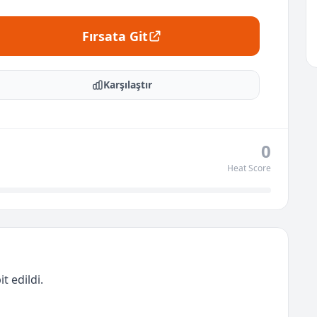
Fırsata Git
Karşılaştır
0
Heat Score
t edildi.