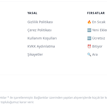
YASAL
FIRSATLAR
Gizlilik Politikası
🔥 En Sıcak
Çerez Politikası
🆕 Yeni Ekle
Kullanım Koşulları
🆓 Ücretsiz
KVKK Aydınlatma
⏰ Bitiyor
Şikayetler
🔍 Ara
antılar * ile işaretlenmiştir. Bağlantılar üzerinden yapılan alışverişlerde küçük bi
 topluluğumuz karar verir.