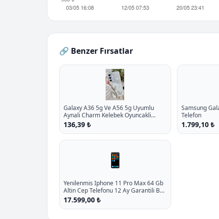
🔗 Benzer Fırsatlar
Galaxy A36 5g Ve A56 5g Uyumlu
Samsung Galax
Aynali Charm Kelebek Oyuncakli
Telefon
Esnek Silikon Kilif P - %10.9 İndirim
136,39 ₺
1.799,10 ₺
📱
Yenilenmis Iphone 11 Pro Max 64 Gb
Altin Cep Telefonu 12 Ay Garantili B
Kalite P - %13.3 İndirim
17.599,00 ₺