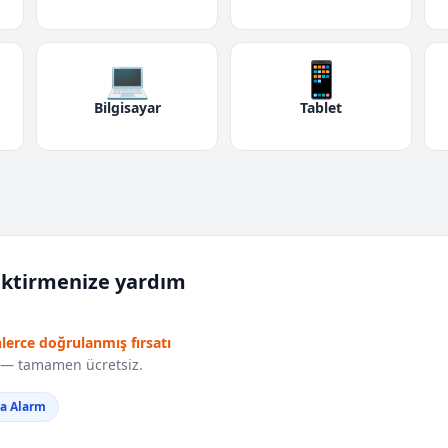
💻
📱
Bilgisayar
Tablet
iktirmenize yardım
nlerce doğrulanmış fırsatı
r — tamamen ücretsiz.
da Alarm