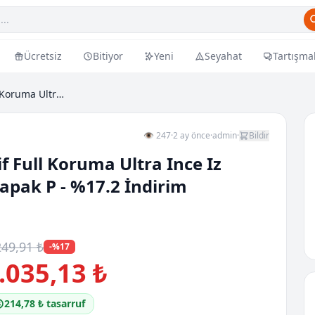
Ücretsiz
Bitiyor
Yeni
Seyahat
Tartışma
Samsung Galaxy Z Flip 7 Kilif Full Koruma Ultra In...
👁 247
·
2 ay önce
·
admin
·
Bildir
f Full Koruma Ultra Ince Iz
apak P - %17.2 İndirim
249,91 ₺
-%17
.035,13 ₺
214,78 ₺ tasarruf