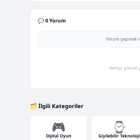
💬 0 Yorum
Yorum yapmak i
Henüz yorum yo
🗂️ İlgili Kategoriler
🎮
⌚
Dijital Oyun
Giyilebilir Teknoloji