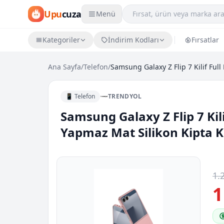
Upu
cuza
Menü
Kategoriler
İndirim Kodları
Fırsatlar
Ana Sayfa
/
Telefon
/
📱 Telefon
TRENDYOL
Samsung Galaxy Z Flip 7 Kili
Yapmaz Mat Silikon Kipta K
1.
1