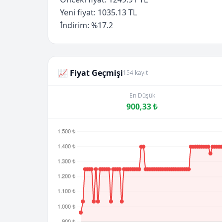
Yeni fiyat: 1035.13 TL
İndirim: %17.2
📈 Fiyat Geçmişi
154 kayıt
En Düşük
900,33 ₺