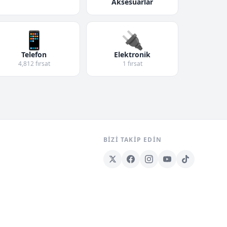
Aksesuarlar
📱
🔌
Telefon
Elektronik
4,812 fırsat
1 fırsat
BIZI TAKIP EDIN