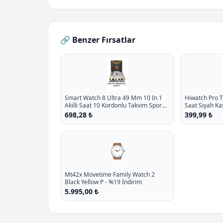
🔗 Benzer Fırsatlar
Smart Watch 8 Ultra 49 Mm 10 In 1
Hiwatch Pro T
Akilli Saat 10 Kordonlu Takvim Spor
Saat Siyah Ka
Whatsapp Menulu Koruma Kilifli P -
Hediyeli P - %
698,28 ₺
399,99 ₺
%11.7 İndirim
⌚
Mt42x Movetime Family Watch 2
Black Yellow P - %19 İndirim
5.995,00 ₺