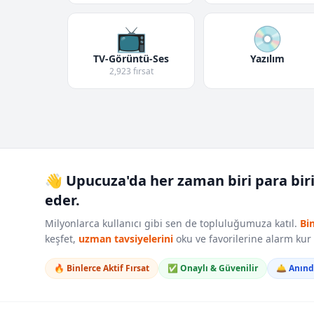
📺
💿
TV-Görüntü-Ses
Yazılım
2,923 fırsat
👋 Upucuza'da her zaman biri para bir
eder.
Milyonlarca kullanıcı gibi sen de topluluğumuza katıl.
Bi
keşfet,
uzman tavsiyelerini
oku ve favorilerine alarm ku
🔥 Binlerce Aktif Fırsat
✅ Onaylı & Güvenilir
🛎️ Anın