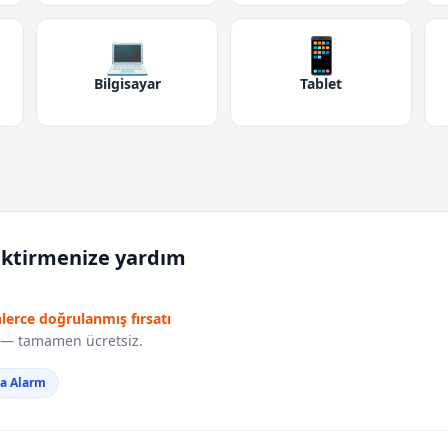
💻
📱
Bilgisayar
Tablet
iktirmenize yardım
nlerce doğrulanmış fırsatı
r — tamamen ücretsiz.
da Alarm