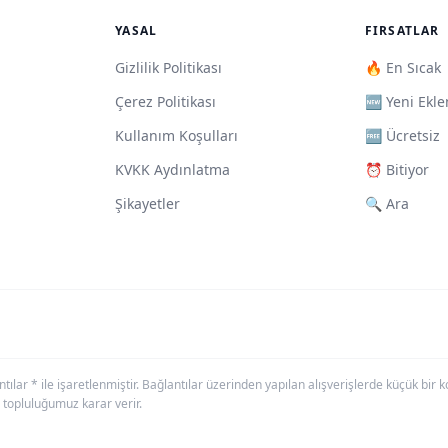
YASAL
FIRSATLAR
Gizlilik Politikası
🔥 En Sıcak
Çerez Politikası
🆕 Yeni Ekle
Kullanım Koşulları
🆓 Ücretsiz
KVKK Aydınlatma
⏰ Bitiyor
Şikayetler
🔍 Ara
antılar * ile işaretlenmiştir. Bağlantılar üzerinden yapılan alışverişlerde küçük bi
 topluluğumuz karar verir.