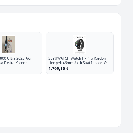
800 Ultra 2023 Akilli
SEYUWATCH Watch Hx Pro Kordon
sa Ekstra Kordon
Hediyeli 46mm Akıllı Saat Iphone Ve
27.1 İndirim
Android Tüm Telefonlara Uyumlu
1.799,10 ₺