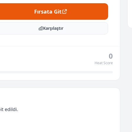
Fırsata Git
Karşılaştır
0
Heat Score
t edildi.