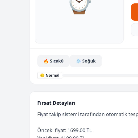
⌚
🔥 Sıcak
0
❄️ Soğuk
😐 Normal
Fırsat Detayları
Fiyat takip sistemi tarafından otomatik tespi
Önceki fiyat: 1699.00 TL