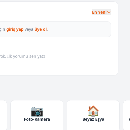
En Yeni
çin
giriş yap
veya
üye ol
.
k. İlk yorumu sen yaz!
📷
🏠
Foto-Kamera
Beyaz Eşya