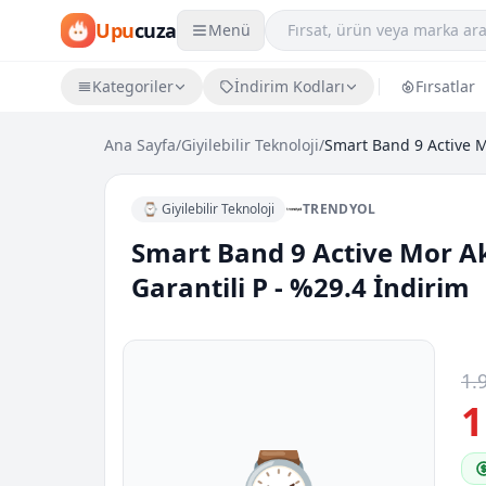
Upu
cuza
Menü
Kategoriler
İndirim Kodları
Fırsatlar
Ana Sayfa
/
Giyilebilir Teknoloji
/
⌚ Giyilebilir Teknoloji
TRENDYOL
Smart Band 9 Active Mor Aki
Garantili P - %29.4 İndirim
1.
1