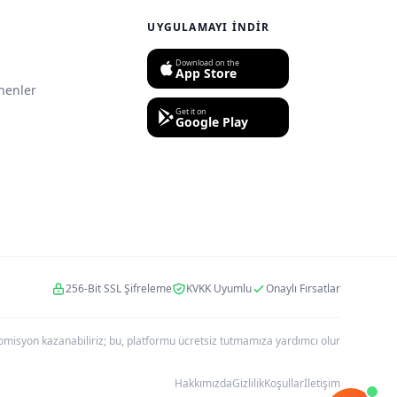
UYGULAMAYI İNDIR
Download on the
App Store
nenler
Get it on
Google Play
256-Bit SSL Şifreleme
KVKK Uyumlu
Onaylı Fırsatlar
r komisyon kazanabiliriz; bu, platformu ücretsiz tutmamıza yardımcı olur
Hakkımızda
Gizlilik
Koşullar
İletişim