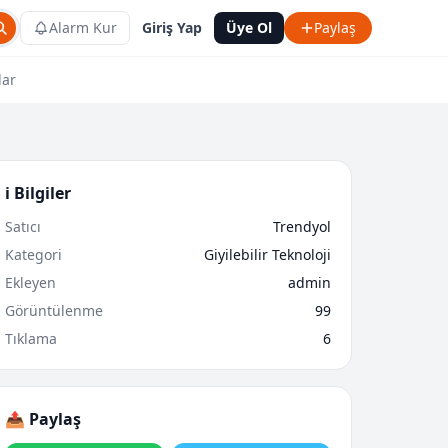
Alarm Kur
Giriş Yap
Üye Ol
Paylaş
lar
ℹ️ Bilgiler
Satıcı
Trendyol
Kategori
Giyilebilir Teknoloji
Ekleyen
admin
Görüntülenme
99
Tıklama
6
📤 Paylaş