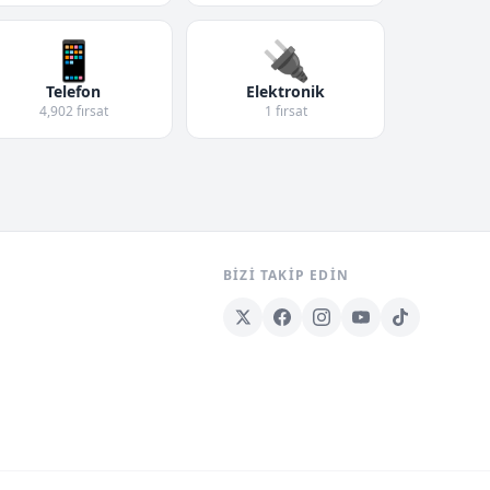
📱
🔌
Telefon
Elektronik
4,902 fırsat
1 fırsat
BIZI TAKIP EDIN