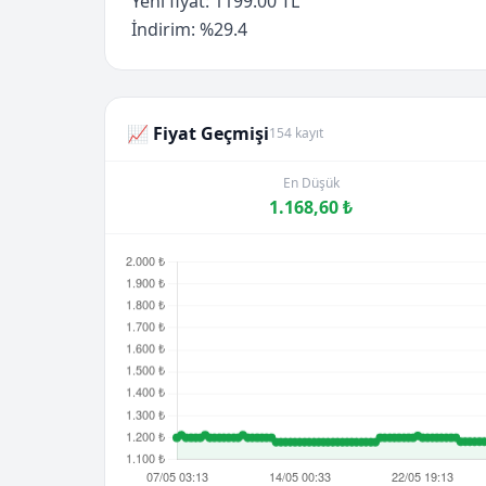
Yeni fiyat: 1199.00 TL
İndirim: %29.4
📈 Fiyat Geçmişi
154 kayıt
En Düşük
1.168,60 ₺