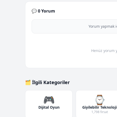
💬 0 Yorum
Yorum yapmak i
Henüz yorum yo
🗂️ İlgili Kategoriler
🎮
⌚
Dijital Oyun
Giyilebilir Teknoloji
1,798 fırsat