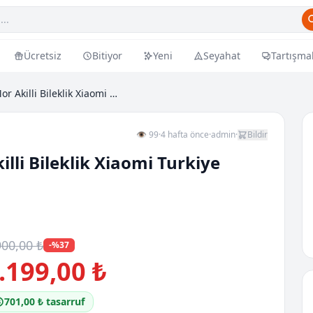
Ücretsiz
Bitiyor
Yeni
Seyahat
Tartışma
Smart Band 9 Active Mor Akilli Bileklik Xiaomi Tur...
👁 99
·
4 hafta önce
·
admin
·
Bildir
lli Bileklik Xiaomi Turkiye
900,00 ₺
-%37
.199,00 ₺
701,00 ₺ tasarruf